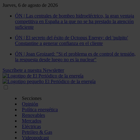
Jueves, 6 de agosto de 2026
ÓN | Las centrales de bombeo hidroeléctrico, la gran ventaja
competitiva en España a la que no se ha prestado la atención
suficiente
ÓN | El secreto del éxito de Octopus Energy: del 'pulpito'
Constantine a generar confianza en el cliente
ÓN | Joan Groizard: "Si el problema es de control de tensión,
la respuesta desde luego no es la nuclear"
Suscríbete a nuestra Newsletter
Secciones
Opinión
Política energética
Renovables
Mercados
Eléctricas
Petróleo & Gas
Videopodcast