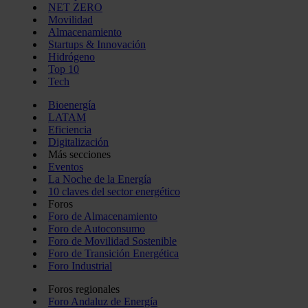
NET ZERO
Movilidad
Almacenamiento
Startups & Innovación
Hidrógeno
Top 10
Tech
Bioenergía
LATAM
Eficiencia
Digitalización
Más secciones
Eventos
La Noche de la Energía
10 claves del sector energético
Foros
Foro de Almacenamiento
Foro de Autoconsumo
Foro de Movilidad Sostenible
Foro de Transición Energética
Foro Industrial
Foros regionales
Foro Andaluz de Energía