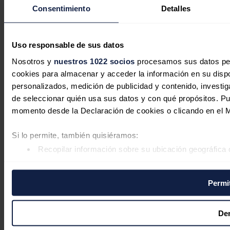
Política de privacidad
Consentimiento
Detalles
Política de Cookies
Contacto
© 2026 Roca Comunicación S.L.
Uso responsable de sus datos
Nosotros y
nuestros 1022 socios
procesamos sus datos pers
cookies para almacenar y acceder la información en su dispos
personalizados, medición de publicidad y contenido, investiga
de seleccionar quién usa sus datos y con qué propósitos. Pu
momento desde la Declaración de cookies o clicando en el 
Si lo permite, también quisiéramos:
Recopilar información sobre su ubicación geográfica 
Identificar su dispositivo analizándolo activamente pa
Obtenga más información sobre cómo se procesan sus datos
Permit
datos
. Puede cambiar o retirar su consentimiento en cualqu
Las cookies de este sitio web se usan para personalizar el c
De
analizar el tráfico. Además, compartimos información sobre 