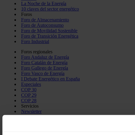
La Noche de la Energía
10 claves del sector energético
Foros
Foro de Almacenamiento
Foro de Autoconsumo
Foro de Movilidad Sostenible
Foro de Transición Energética
Foro Industrial
Foros regionales
Foro Andaluz de Energía
Foro Catalán de Energía
Foro Gallego de Energía
Foro Vasco de Energía
I Debate Energético en España
Especiales
COP 30
COP 29
COP 28
Servicios
Newsletter
Media kit
ON | Podcast
Aviso legal