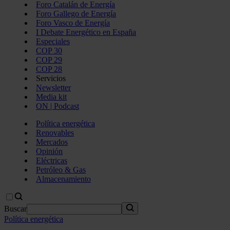
Foro Catalán de Energía
Foro Gallego de Energía
Foro Vasco de Energía
I Debate Energético en España
Especiales
COP 30
COP 29
COP 28
Servicios
Newsletter
Media kit
ON | Podcast
Política energética
Renovables
Mercados
Opinión
Eléctricas
Petróleo & Gas
Almacenamiento
Buscar
Política energética