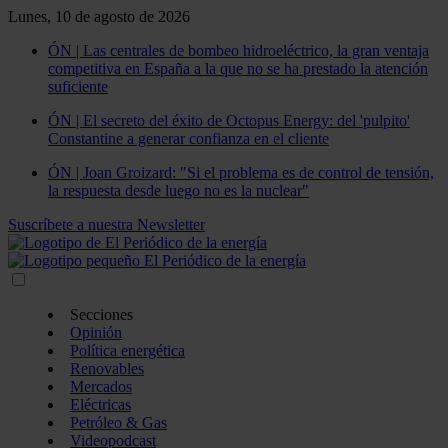
Lunes, 10 de agosto de 2026
ÓN | Las centrales de bombeo hidroeléctrico, la gran ventaja
competitiva en España a la que no se ha prestado la atención
suficiente
ÓN | El secreto del éxito de Octopus Energy: del 'pulpito'
Constantine a generar confianza en el cliente
ÓN | Joan Groizard: "Si el problema es de control de tensión,
la respuesta desde luego no es la nuclear"
Suscríbete a nuestra Newsletter
Secciones
Opinión
Política energética
Renovables
Mercados
Eléctricas
Petróleo & Gas
Videopodcast