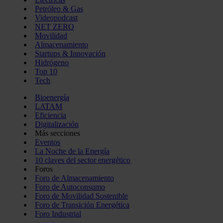
Petróleo & Gas
Videopodcast
NET ZERO
Movilidad
Almacenamiento
Startups & Innovación
Hidrógeno
Top 10
Tech
Bioenergía
LATAM
Eficiencia
Digitalización
Más secciones
Eventos
La Noche de la Energía
10 claves del sector energético
Foros
Foro de Almacenamiento
Foro de Autoconsumo
Foro de Movilidad Sostenible
Foro de Transición Energética
Foro Industrial