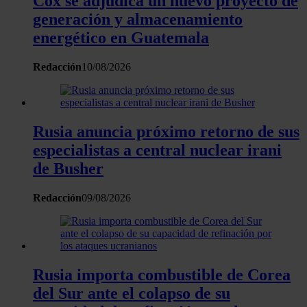
Cox se adjudica un nuevo proyecto de
generación y almacenamiento
Las cookies de este sitio web se usan para personalizar el
energético en Guatemala
contenido y los anuncios, ofrecer funciones de redes sociale
analizar el tráfico. Además, compartimos información sobre 
Redacción
10/08/2026
uso que haga del sitio web con nuestros partners de redes
sociales, publicidad y análisis web, quienes pueden combina
con otra información que les haya proporcionado o que haya
recopilado a partir del uso que haya hecho de sus servicios.
Rusia anuncia próximo retorno de sus
especialistas a central nuclear irani
de Busher
Redacción
09/08/2026
Rusia importa combustible de Corea
del Sur ante el colapso de su