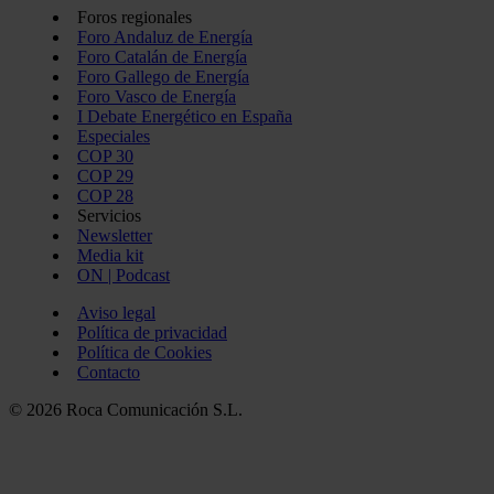
Foros regionales
Foro Andaluz de Energía
Foro Catalán de Energía
Foro Gallego de Energía
Foro Vasco de Energía
I Debate Energético en España
Especiales
COP 30
COP 29
COP 28
Servicios
Newsletter
Media kit
ON | Podcast
Aviso legal
Política de privacidad
Política de Cookies
Contacto
© 2026 Roca Comunicación S.L.