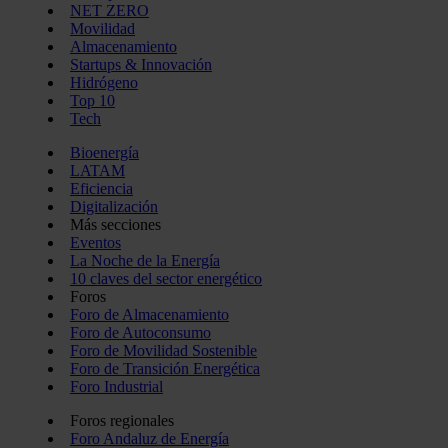
NET ZERO
Movilidad
Almacenamiento
Startups & Innovación
Hidrógeno
Top 10
Tech
Bioenergía
LATAM
Eficiencia
Digitalización
Más secciones
Eventos
La Noche de la Energía
10 claves del sector energético
Foros
Foro de Almacenamiento
Foro de Autoconsumo
Foro de Movilidad Sostenible
Foro de Transición Energética
Foro Industrial
Foros regionales
Foro Andaluz de Energía