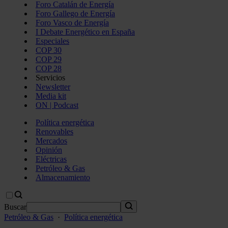
Foro Catalán de Energía
Foro Gallego de Energía
Foro Vasco de Energía
I Debate Energético en España
Especiales
COP 30
COP 29
COP 28
Servicios
Newsletter
Media kit
ON | Podcast
Política energética
Renovables
Mercados
Opinión
Eléctricas
Petróleo & Gas
Almacenamiento
Buscar
Petróleo & Gas
·
Política energética