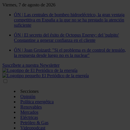
Viernes, 7 de agosto de 2026
ÓN | Las centrales de bombeo hidroeléctrico, la gran ventaja
competitiva en España a la que no se ha prestado la atención
suficiente
ÓN | El secreto del éxito de Octopus Energy: del 'pulpito'
Constantine a generar confianza en el cliente
ÓN | Joan Groizard: "Si el problema es de control de tensión,
la respuesta desde luego no es la nuclear"
Suscríbete a nuestra Newsletter
Secciones
Opinión
Política energética
Renovables
Mercados
Eléctricas
Petróleo & Gas
Videopodcast