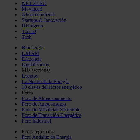
NET ZERO
Movilidad
Almacenamiento
Startups & Innovación
Hidrógeno
Top 10
Tech
Bioenergía
LATAM
Eficiencia
Digitalización
Más secciones
Eventos
La Noche de la Energía
10 claves del sector energético
Foros
Foro de Almacenamiento
Foro de Autoconsumo
Foro de Movilidad Sostenible
Foro de Transición Energética
Foro Industrial
Foros regionales
Foro Andaluz de Energía