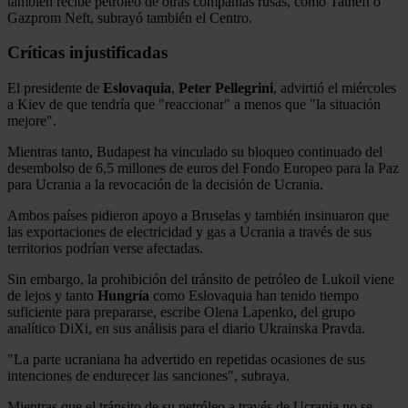
también recibe petróleo de otras compañías rusas, como Tatneft o
Gazprom Neft, subrayó también el Centro.
Críticas injustificadas
El presidente de
Eslovaquia
,
Peter
Pellegrini
, advirtió el miércoles
a Kiev de que tendría que "reaccionar" a menos que "la situación
mejore".
Mientras tanto, Budapest ha vinculado su bloqueo continuado del
desembolso de 6,5 millones de euros del Fondo Europeo para la Paz
para Ucrania a la revocación de la decisión de Ucrania.
Ambos países pidieron apoyo a Bruselas y también insinuaron que
las exportaciones de electricidad y gas a Ucrania a través de sus
territorios podrían verse afectadas.
Sin embargo, la prohibición del tránsito de petróleo de Lukoil viene
de lejos y tanto
Hungría
como Eslovaquia han tenido tiempo
suficiente para prepararse, escribe Olena Lapenko, del grupo
analítico DiXi, en sus análisis para el diario Ukrainska Pravda.
"La parte ucraniana ha advertido en repetidas ocasiones de sus
intenciones de endurecer las sanciones", subraya.
Mientras que el tránsito de su petróleo a través de Ucrania no se