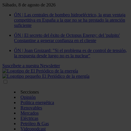
Sábado, 8 de agosto de 2026
ÓN | Las centrales de bombeo hidroeléctrico, la gran ventaja
competitiva en España a la que no se ha prestado la atención
suficiente
ÓN | El secreto del éxito de Octopus Energy: del 'pulpito'
Constantine a generar confianza en el cliente
ÓN | Joan Groizard: "Si el problema es de control de tensión,
la respuesta desde luego no es la nuclear"
Suscríbete a nuestra Newsletter
Secciones
Opinión
Política energética
Renovables
Mercados
Eléctricas
Petróleo & Gas
Videopodcast