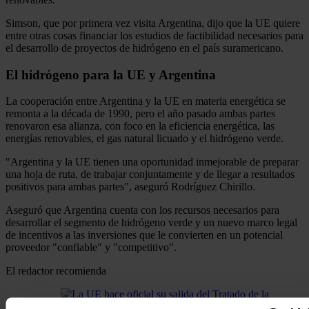
Simson, que por primera vez visita Argentina, dijo que la UE quiere
entre otras cosas financiar los estudios de factibilidad necesarios para
el desarrollo de proyectos de hidrógeno en el país suramericano.
El hidrógeno para la UE y Argentina
La cooperación entre Argentina y la UE en materia energética se
remonta a la década de 1990, pero el año pasado ambas partes
renovaron esa alianza, con foco en la eficiencia energética, las
energías renovables, el gas natural licuado y el hidrógeno verde.
"Argentina y la UE tienen una oportunidad inmejorable de preparar
una hoja de ruta, de trabajar conjuntamente y de llegar a resultados
positivos para ambas partes", aseguró Rodríguez Chirillo.
Aseguró que Argentina cuenta con los recursos necesarios para
desarrollar el segmento de hidrógeno verde y un nuevo marco legal
de incentivos a las inversiones que le convierten en un potencial
proveedor "confiable" y "competitivo".
El redactor recomienda