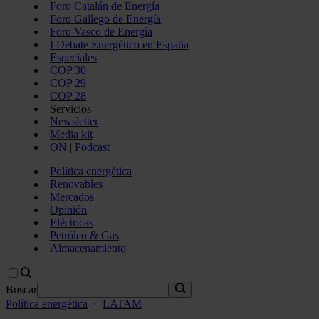
Foro Catalán de Energía
Foro Gallego de Energía
Foro Vasco de Energía
I Debate Energético en España
Especiales
COP 30
COP 29
COP 28
Servicios
Newsletter
Media kit
ON | Podcast
Política energética
Renovables
Mercados
Opinión
Eléctricas
Petróleo & Gas
Almacenamiento
Buscar
Política energética
·
LATAM