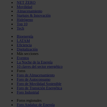
NET ZERO
Movilidad
Almacenamiento
Startups & Innovación
Hidrógeno
Top 10
Tech
Bioenergía
LATAM
Eficiencia
Digitalización
Más secciones
Eventos
La Noche de la Energía
10 claves del sector energético
Foros
Foro de Almacenamiento
Foro de Autoconsumo
Foro de Movilidad Sostenible
Foro de Transición Energética
Foro Industrial
Foros regionales
Foro Andaluz de Energía