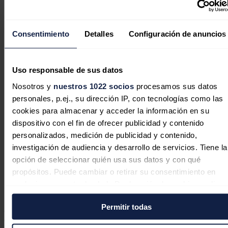
La UE hace oficial su salida del
Tratado de la Carta de la Energía
Consentimiento
Detalles
Configuración de anuncios
Uso responsable de sus datos
La petrolera Vista busca acelerar sus
Nosotros y
nuestros 1022 socios
procesamos sus datos
planes en la formación argentina de
personales, p.ej., su dirección IP, con tecnologías como las
cookies para almacenar y acceder la información en su
Vaca Muerta
dispositivo con el fin de ofrecer publicidad y contenido
personalizados, medición de publicidad y contenido,
investigación de audiencia y desarrollo de servicios. Tiene la
opción de seleccionar quién usa sus datos y con qué
El hidrógeno renovable no es tan
propósitos. Puede cambiar o retirar su consentimiento en
verde como se pinta
cualquier momento desde la Declaración de cookies o clica
en el Menú de consentimiento.
"La UE, de cara a 2030, tiene que adquirir 10 millones de toneladas
Permitir todas
de hidrógeno verde en países asociados y ahí nosotros podemos
decir 'presente' porque
tenemos recursos renovables, eólicos y
Si lo permite, también quisiéramos: