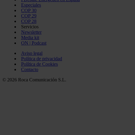
Especiales
COP 30
COP 29
COP 28
Servicios
Newsletter
Media kit
ON | Podcast
Aviso legal
Política de privacidad
Política de Cookies
Contacto
© 2026 Roca Comunicación S.L.