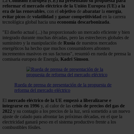
La
Comisión Europea (CE)
ha presentado su propuesta para
reformar el mercado eléctrico de la Unión Europea (UE) a la
era de las renovables
, con el
objetivo
de
abaratar
la
energía
,
evitar
picos
de
volatilidad
y
ganar
competitividad
en la carrera
tecnológica global hacia una
economía descarbonizada
.
"El diseño actual (...) ha proporcionado un mercado eficiente y bien
integrado durante muchas décadas, pero las estrecheces globales de
suministro y la manipulación de
Rusia
de nuestros mercados
energéticos ha hecho que muchos consumidores afronten
incrementos masivos en sus facturas", resumió en rueda de prensa la
comisaria europea de Energía,
Kadri
Simson
.
Rueda de prensa de presentación de la propuesta de
reforma del mercado eléctrico
El
mercado eléctrico de la UE empezó a liberalizarse e
integrarse en 1996
y, al calor de las
crisis de precios del gas de
2022
y su contagio a los precios de la luz, será sometido a un nuevo
ajuste de calado para afrontar las próximas décadas, en el que la
electricidad ganará peso en el sistema productivo frente a los
combustibles fósiles.