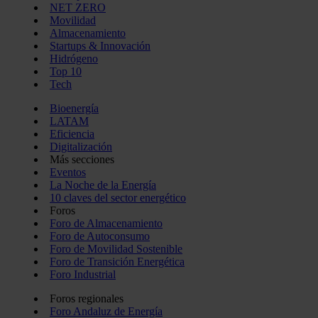
NET ZERO
Movilidad
Almacenamiento
Startups & Innovación
Hidrógeno
Top 10
Tech
Bioenergía
LATAM
Eficiencia
Digitalización
Más secciones
Eventos
La Noche de la Energía
10 claves del sector energético
Foros
Foro de Almacenamiento
Foro de Autoconsumo
Foro de Movilidad Sostenible
Foro de Transición Energética
Foro Industrial
Foros regionales
Foro Andaluz de Energía