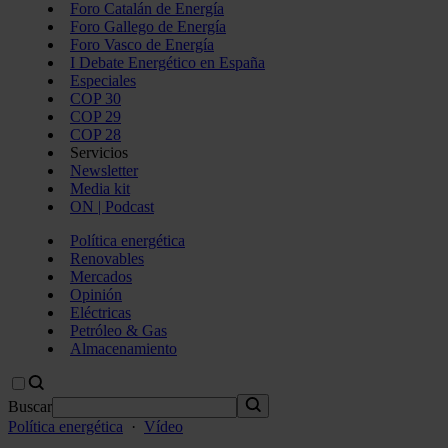
Foro Catalán de Energía
Foro Gallego de Energía
Foro Vasco de Energía
I Debate Energético en España
Especiales
COP 30
COP 29
COP 28
Servicios
Newsletter
Media kit
ON | Podcast
Política energética
Renovables
Mercados
Opinión
Eléctricas
Petróleo & Gas
Almacenamiento
Buscar
Política energética
·
Vídeo