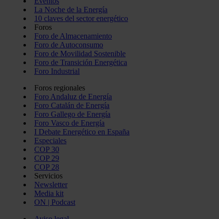
Eventos
La Noche de la Energía
10 claves del sector energético
Foros
Foro de Almacenamiento
Foro de Autoconsumo
Foro de Movilidad Sostenible
Foro de Transición Energética
Foro Industrial
Foros regionales
Foro Andaluz de Energía
Foro Catalán de Energía
Foro Gallego de Energía
Foro Vasco de Energía
I Debate Energético en España
Especiales
COP 30
COP 29
COP 28
Servicios
Newsletter
Media kit
ON | Podcast
Aviso legal