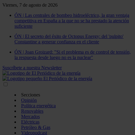
Viernes, 7 de agosto de 2026
ÓN | Las centrales de bombeo hidroeléctrico, la gran ventaja
competitiva en España a la que no se ha prestado la atención
suficiente
ÓN | El secreto del éxito de Octopus Energy: del 'pulpito'
Constantine a generar confianza en el cliente
ÓN | Joan Groizard: "Si el problema es de control de tensión,
la respuesta desde luego no es la nuclear"
Suscríbete a nuestra Newsletter
Secciones
Opinión
Política energética
Renovables
Mercados
Eléctricas
Petróleo & Gas
Videopodcast