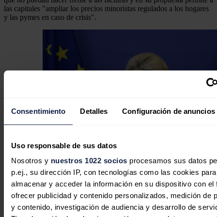
las capitales "ampliar los precios minoristas regulados a los hogares
y las pymes en caso de crisis".
Consentimiento
Detalles
Configuración de anuncios
Uso responsable de sus datos
Nosotros y
nuestros 1022 socios
procesamos sus datos pe
p.ej., su dirección IP, con tecnologías como las cookies para
almacenar y acceder la información en su dispositivo con el 
ofrecer publicidad y contenido personalizados, medición de p
Von der Leyen: "El objetivo de la reforma es trasladar
y contenido, investigación de audiencia y desarrollo de servi
el bajo coste de las renovables a los consumidores"