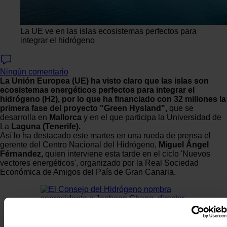
La UE ve en las islas ecosistemas perfectos para
integrar el hidrógeno
Ningún comentario
La Unión Europea (UE) ha visto claro que las islas son
ecosistemas energéticos perfectos para integrar el
hidrógeno (H2), por lo que ha financiado con 32 millones la
primera fase del proyecto "Green Hysland",
que se
desarrolla en
Mallorca
y en el que participa la Universidad de
La
Laguna (Tenerife).
Así lo ha destacado este martes en una rueda de prensa el
gerente del Centro Nacional del Hidrógeno,
Miguel Ángel
Férnandez,
quien interviene esta tarde en el ciclo 'Nuevos
vectores energéticos', organizado por la Real Sociedad
Económica de Amigos del País de Gran Canaria.
El Consejo del Hidrógeno nombra copresidente a