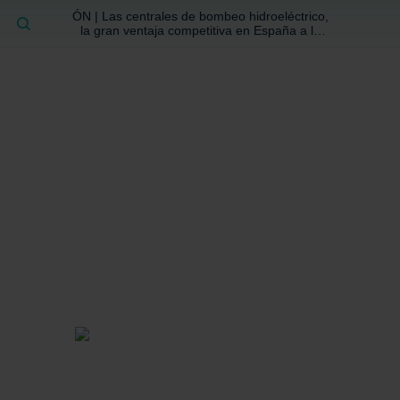
ÓN | Las centrales de bombeo hidroeléctrico,
BUSCAR
la gran ventaja competitiva en España a la
que no se ha prestado la atención suficiente