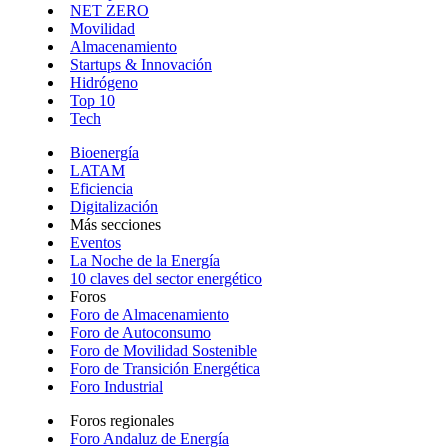
NET ZERO
Movilidad
Almacenamiento
Startups & Innovación
Hidrógeno
Top 10
Tech
Bioenergía
LATAM
Eficiencia
Digitalización
Más secciones
Eventos
La Noche de la Energía
10 claves del sector energético
Foros
Foro de Almacenamiento
Foro de Autoconsumo
Foro de Movilidad Sostenible
Foro de Transición Energética
Foro Industrial
Foros regionales
Foro Andaluz de Energía