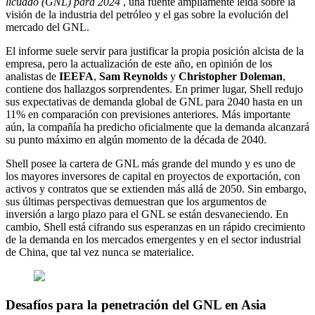
licuado (GNL) para 2024
, una fuente ampliamente leída sobre la
visión de la industria del petróleo y el gas sobre la evolución del
mercado del GNL.
El informe suele servir para justificar la propia posición alcista de la
empresa, pero la actualización de este año, en opinión de los
analistas de
IEEFA
,
Sam Reynolds
y
Christopher Doleman
,
contiene dos hallazgos sorprendentes. En primer lugar, Shell redujo
sus expectativas de demanda global de GNL para 2040 hasta en un
11% en comparación con previsiones anteriores. Más importante
aún, la compañía ha predicho oficialmente que la demanda alcanzará
su punto máximo en algún momento de la década de 2040.
Shell posee la cartera de GNL más grande del mundo y es uno de
los mayores inversores de capital en proyectos de exportación, con
activos y contratos que se extienden más allá de 2050. Sin embargo,
sus últimas perspectivas demuestran que los argumentos de
inversión a largo plazo para el GNL se están desvaneciendo. En
cambio, Shell está cifrando sus esperanzas en un rápido crecimiento
de la demanda en los mercados emergentes y en el sector industrial
de China, que tal vez nunca se materialice.
Desafíos para la penetración del GNL en Asia