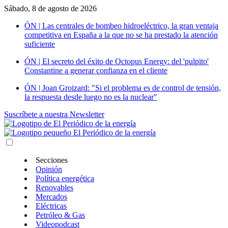
Sábado, 8 de agosto de 2026
ÓN | Las centrales de bombeo hidroeléctrico, la gran ventaja
competitiva en España a la que no se ha prestado la atención
suficiente
ÓN | El secreto del éxito de Octopus Energy: del 'pulpito'
Constantine a generar confianza en el cliente
ÓN | Joan Groizard: "Si el problema es de control de tensión,
la respuesta desde luego no es la nuclear"
Suscríbete a nuestra Newsletter
Secciones
Opinión
Política energética
Renovables
Mercados
Eléctricas
Petróleo & Gas
Videopodcast