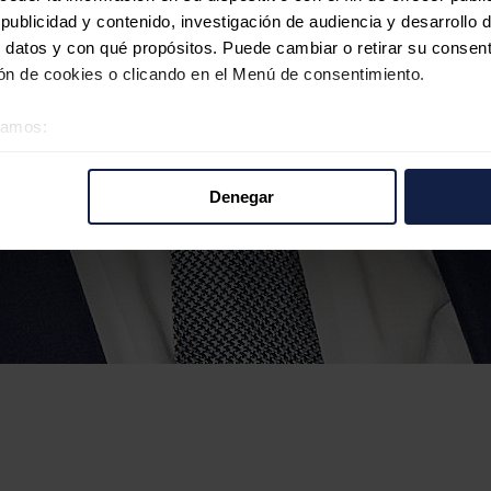
ublicidad y contenido, investigación de audiencia y desarrollo d
 datos y con qué propósitos. Puede cambiar o retirar su consent
n de cookies o clicando en el Menú de consentimiento.
éramos:
 sobre su ubicación geográfica que puede tener una precisión d
tivo analizándolo activamente para buscar características específ
Denegar
re cómo se procesan sus datos personales y establezca sus pr
rar su consentimiento en cualquier momento en la Declaración d
b se usan para personalizar el contenido y los anuncios, ofrecer
s, compartimos información sobre el uso que haga del sitio web 
 análisis web, quienes pueden combinarla con otra información q
r del uso que haya hecho de sus servicios.