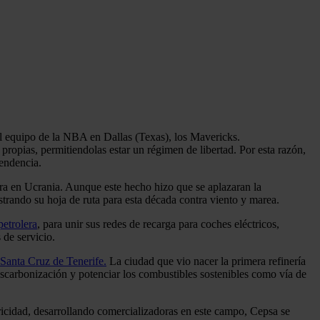
l equipo de la NBA en Dallas (Texas), los Mavericks.
opias, permitiendolas estar un régimen de libertad. Por esta razón,
pendencia.
ra en Ucrania. Aunque este hecho hizo que se aplazaran la
trando su hoja de ruta para esta década contra viento y marea.
petrolera
, para unir sus redes de recarga para coches eléctricos,
 de servicio.
n Santa Cruz de Tenerife.
La ciudad que vio nacer la primera refinería
scarbonización y potenciar los combustibles sostenibles como vía de
tricidad, desarrollando comercializadoras en este campo, Cepsa se