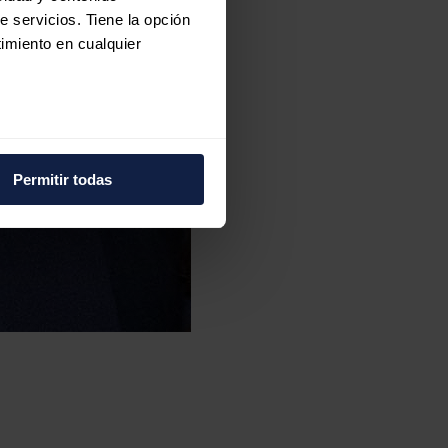
e servicios. Tiene la opción
imiento en cualquier
e varios metros
icas (huellas digitales)
Permitir todas
eferencias en la
sección de
e cookies.
 funciones de redes sociales
con nuestros partners de
ue les haya proporcionado o