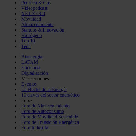
Petróleo & Gas
Videopodcast
NET ZERO
Movilidad
Almacenamiento
Startups & Innovación
Hidrógeno
Top 10
Tech
Bioenergía
LATAM
Eficiencia
Digitalización
Más secciones
Eventos
La Noche de la Energía
10 claves del sector energético
Foros
Foro de Almacenamiento
Foro de Autoconsumo
Foro de Movilidad Sostenible
Foro de Transición Energética
Foro Industrial