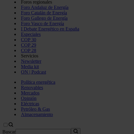
Foros regionales
Foro Andaluz de Energía
Foro Catalán de Energía
Foro Gallego de Energía
Foro Vasco de Energía
I Debate Energético en España
Especiales
COP 30
COP 29
COP 28
Servicios
Newsletter
Media kit
ON | Podcast
Política energética
Renovables
Mercados
Opinión
Eléctricas
Petróleo & Gas
Almacenamiento
Buscar