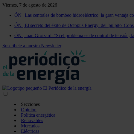
Viernes, 7 de agosto de 2026
ÓN | Las centrales de bombeo hidroeléctrico, la gran ventaja co
ÓN | El secreto del éxito de Octopus Energy: del 'pulpito' Const
ÓN | Joan Groizard: "Si el problema es de control de tensión, l
Suscríbete a nuestra Newsletter
Secciones
Opinión
Política energética
Renovables
Mercados
Eléctricas