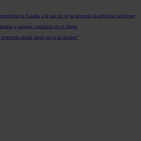
mpetitiva en España a la que no se ha prestado la atención suficiente
antine a generar confianza en el cliente
a respuesta desde luego no es la nuclear"