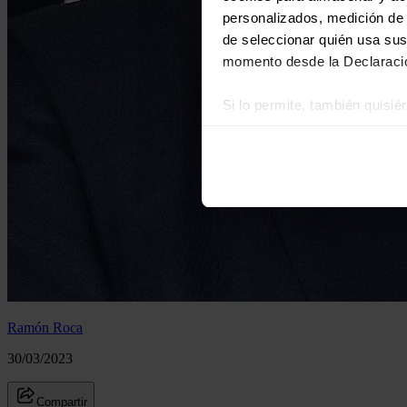
personalizados, medición de p
de seleccionar quién usa sus
momento desde la Declaració
Si lo permite, también quisi
Recopilar información
Identificar su disposi
Obtenga más información sob
datos
. Puede cambiar o reti
Las cookies de este sitio we
y analizar el tráfico. Ademá
redes sociales, publicidad y
que hayan recopilado a parti
Ramón Roca
30/03/2023
Compartir