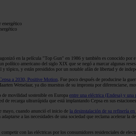
nergético
agonizó en la película "Top Gun" en 1986 y también es conocido por e
político americano del siglo XIX que se negó a marcar algunas reses pr
 y tópico, y están presididos por un notable afán de libertad y de inde
 Cepsa a 2030, Positive Motion
. Fue poco después de producirse la guer
arten Wetselaar, ya dio muestras de su impronta por diferenciarse, mos
o de movilidad sostenible en Europa
entre una eléctrica (Endesa) y una 
d de recarga ultrarrápida que está implantando Cepsa en sus estaciones
e mayo, cuando anunció el inicio de
la desinstalación de su refinería e
adaptarse a las necesidades de una sociedad que reclama acelerar la de
 competir con las eléctricas por los consumidores residenciales de elec