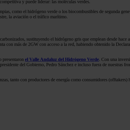
competitiva y puede liderar: las moléculas verdes.
impias, como el hidrógeno verde o los biocombustibles de segunda gener
stre, la aviación o el tráfico marítimo.
descarbonizados, sustituyendo el hidrógeno gris que emplean desde hac
cuenta con más de 2GW con acceso a la red, habiendo obtenido la Declar
do presentaron
el Valle Andaluz del Hidrógeno Verde
. Con una invers
o presidente del Gobierno, Pedro Sánchez e incluso fuera de nuestras fr
anzas, tanto con productores de energía como consumidores (offtakers