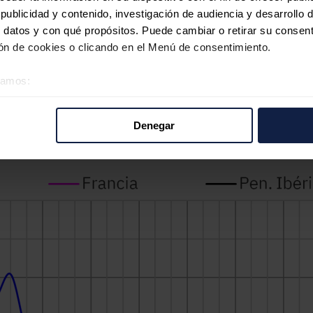
s respecto a la semana anterior en la península ibérica. En Portugal la
ublicidad y contenido, investigación de audiencia y desarrollo d
Italia se registraron descensos, del 7,4%, 3,8% y 2,5%, respectivament
 datos y con qué propósitos. Puede cambiar o retirar su consent
eves 13 de junio, al generarse 22 GWh con esta tecnología. Ese mismo dí
n de cookies o clicando en el Menú de consentimiento.
 de la historia, de 119 GWh.
éramos:
asting
, enAlemania y España se espera que en la tercera semana de juni
semana anterior.
 sobre su ubicación geográfica que puede tener una precisión d
tivo analizándolo activamente para buscar características específ
Denegar
re cómo se procesan sus datos personales y establezca sus pr
rar su consentimiento en cualquier momento en la Declaración d
b se usan para personalizar el contenido y los anuncios, ofrecer
s, compartimos información sobre el uso que haga del sitio web 
 análisis web, quienes pueden combinarla con otra información q
r del uso que haya hecho de sus servicios.