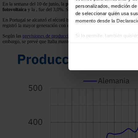
En la semana del 10 de junio, la
producción solar
registró incremento
personalizados, medición de p
fotovoltaica
y la , fue del 3,0%. Sin embargo, en Alemania, Francia e 
de seleccionar quién usa sus
En Portugal se alcanzó el récord histórico de producción diaria el ju
momento desde la Declaració
registró la mayor generación con esta tecnología para un mes de junio
Si lo permite, también quisi
Según las
previsiones de producción solar
de
AleaSoft Energy Forec
embargo, se prevé que Italia mantenga la tendencia decreciente de la 
Recopilar información
Identificar su disposi
Obtenga más información sob
datos
. Puede cambiar o reti
Las cookies de este sitio we
y analizar el tráfico. Ademá
redes sociales, publicidad y
que hayan recopilado a parti