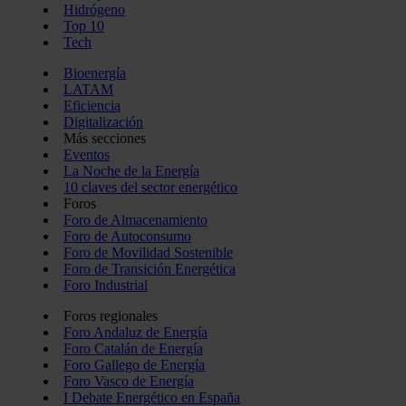
Hidrógeno
Top 10
Tech
Bioenergía
LATAM
Eficiencia
Digitalización
Más secciones
Eventos
La Noche de la Energía
10 claves del sector energético
Foros
Foro de Almacenamiento
Foro de Autoconsumo
Foro de Movilidad Sostenible
Foro de Transición Energética
Foro Industrial
Foros regionales
Foro Andaluz de Energía
Foro Catalán de Energía
Foro Gallego de Energía
Foro Vasco de Energía
I Debate Energético en España