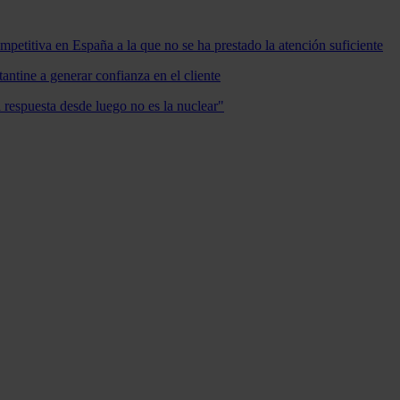
mpetitiva en España a la que no se ha prestado la atención suficiente
antine a generar confianza en el cliente
a respuesta desde luego no es la nuclear"