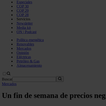
Especiales
COP 30
COP 29
COP 28
Servicios
Newsletter
Media kit
ON | Podcast
Política energética
Renovables
Mercados
Opinión
Eléctricas
Petróleo & Gas
Almacenamiento
Buscar
Mercados
Un fin de semana de precios nega