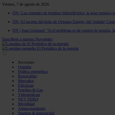
Viernes, 7 de agosto de 2026
ÓN | Las centrales de bombeo hidroeléctrico, la gran ventaja co
ÓN | El secreto del éxito de Octopus Energy: del 'pulpito' Const
ÓN | Joan Groizard: "Si el problema es de control de tensión, l
Suscríbete a nuestra Newsletter
Secciones
Opinión
Política energética
Renovables
Mercados
Eléctricas
Petróleo & Gas
Videopodcast
NET ZERO
Movilidad
Almacenamiento
Startups & Innovación