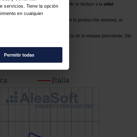
 subida fue del 22% y en España, donde se incluye a la
solar
e servicios. Tiene la opción
e.
imiento en cualquier
a, en Francia, a pesar del descenso en la producción semanal, se
o la producción solar sea superior a la de la semana precedente. Sin
e varios metros
icas (huellas digitales)
Permitir todas
eferencias en la
sección de
e cookies.
 funciones de redes sociales
con nuestros partners de
ue les haya proporcionado o