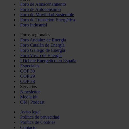
Foro de Almacenamiento
Foro de Autoconsumo
Foro de Movilidad Sostenible
Foro de Transición Energética
Foro Industrial
Foros regionales
Foro Andaluz de Energía
Foro Catalán de Energía
Foro Gallego de Energía
Foro Vasco de Energía
I Debate Energético en España
Especiales
COP 30
COP 29
COP 28
Servicios
Newsletter
Media kit
ON | Podcast
Aviso legal
Política de privacidad
Política de Cookies
Contacto