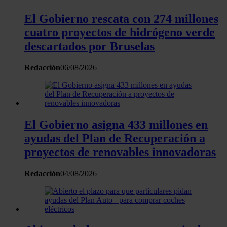
sección de datos
. Puede cambiar o retirar su
El Gobierno rescata con 274 millones
consentimiento en cualquier momento en la Declaración
de cookies.
cuatro proyectos de hidrógeno verde
descartados por Bruselas
Las cookies de este sitio web se usan para personalizar
el contenido y los anuncios, ofrecer funciones de redes
Redacción
06/08/2026
sociales y analizar el tráfico. Además, compartimos
información sobre el uso que haga del sitio web con
nuestros partners de redes sociales, publicidad y análisis
web, quienes pueden combinarla con otra información
El Gobierno asigna 433 millones en
que les haya proporcionado o que hayan recopilado a
ayudas del Plan de Recuperación a
partir del uso que haya hecho de sus servicios.
proyectos de renovables innovadoras
Redacción
04/08/2026