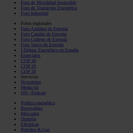
Foro de Movilidad Sostenible
Foro de Transición Energética
Foro Industrial
Foros regionales
Foro Andaluz de Energía
Foro Catalán de Energía
Foro Gallego de Energía
Foro Vasco de Energía
I Debate Energético en España
Especiales
COP 30
COP 29
COP 28
Servicios
Newsletter
Media kit
ON | Podcast
Política energética
Renovables
Mercados
Opinión
Eléctricas
Petróleo & Gas