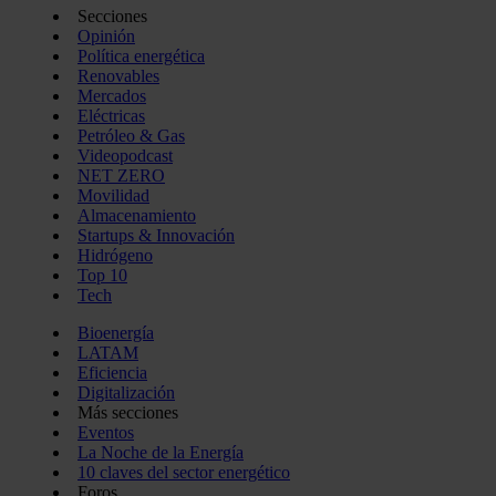
Secciones
Opinión
Política energética
Renovables
Mercados
Eléctricas
Petróleo & Gas
Videopodcast
NET ZERO
Movilidad
Almacenamiento
Startups & Innovación
Hidrógeno
Top 10
Tech
Bioenergía
LATAM
Eficiencia
Digitalización
Más secciones
Eventos
La Noche de la Energía
10 claves del sector energético
Foros