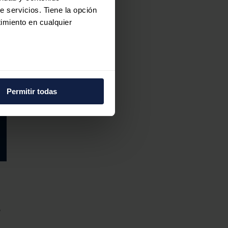
e servicios. Tiene la opción
imiento en cualquier
e varios metros
icas (huellas digitales)
Permitir todas
eferencias en la
sección de
e cookies.
 funciones de redes sociales
con nuestros partners de
ue les haya proporcionado o
,