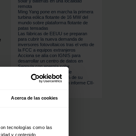
solar y baterías en una localidad
remota
Ming Yang pone en marcha la primera
turbina eólica flotante de 16 MW del
mundo sobre plataforma flotante de
patas tensadas
Las fábricas de EEUU se preparan
para cubrir la nueva demanda de
e
inversores fotovoltaicos tras el veto de
la FCC a equipos extranjeros
Acciona se alía con IGNIS para
desarrollar un centro de datos en
Segovia con energía solar
India sigue dependiendo de
importaciones para el 90% de su
demanda de crudo, según informe CII-
EY
Acerca de las cookies
con tecnologías como las
cidad y contenido