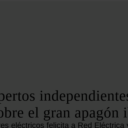
BIOENERGÍA
LATAM
EFICIENCIA
DIGITALIZACIÓN
MÁS SECCIONES
EVENTOS
LA NOCHE DE LA ENERGÍA
10 CLAVES DEL SECTOR ENERGÉTICO
FOROS
FORO DE ALMACENAMIENTO
pertos independiente
FORO DE AUTOCONSUMO
FORO DE MOVILIDAD SOSTENIBLE
obre el gran apagón 
FORO DE TRANSICIÓN ENERGÉTICA
FORO INDUSTRIAL
s eléctricos felicita a Red Eléctrica