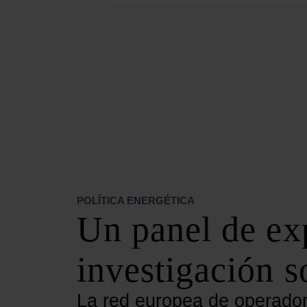
SECCIONES
OPINIÓN
POLÍTICA ENERGÉTICA
RENOVABLES
MERCADOS
ELÉCTRICAS
PETRÓLEO & GAS
VIDEOPODCAST
NET ZERO
POLÍTICA ENERGÉTICA
MOVILIDAD
Un panel de ex
ALMACENAMIENTO
STARTUPS & INNOVACIÓN
investigación s
HIDRÓGENO
TOP 10
La red europea de operadore
TECH