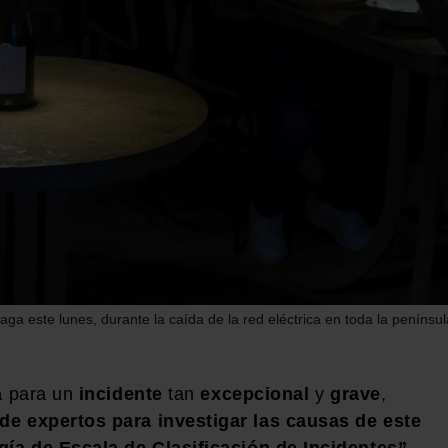
ga este lunes, durante la caída de la red eléctrica en toda la penínsul
a
para un
incidente
tan
excepcional
y
grave
,
e expertos para investigar las causas de este
ía de Escala de Clasificación de Incidentes”.