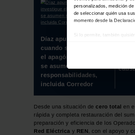
personalizados, medición de p
de seleccionar quién usa sus
momento desde la Declaració
Comi
Si lo permite, también quisi
Díaz apunta que
inves
Recopilar información
cuando se investigue
'blac
Identificar su disposi
el apagón, se verá si
aún l
Obtenga más información sob
se asumen
datos
. Puede cambiar o reti
causa
responsabilidades,
Las cookies de este sitio we
incluida Corredor
y analizar el tráfico. Ademá
redes sociales, publicidad y
que hayan recopilado a parti
Desde una situación de
cero total
en e
rápida y completa restauración del sum
preparación y eficiencia de los Operad
Red Eléctrica
y
REN
, con el apoyo y 