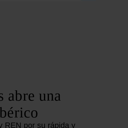
FOROS REGIONALES
FORO ANDALUZ DE ENERGÍA
FORO CATALÁN DE ENERGÍA
FORO GALLEGO DE ENERGÍA
FORO VASCO DE ENERGÍA
I DEBATE ENERGÉTICO EN ESPAÑA
ESPECIALES
COP 30
COP 29
COP 28
s abre una
SERVICIOS
NEWSLETTER
ibérico
MEDIA KIT
ON | PODCAST
 y REN por su rápida y