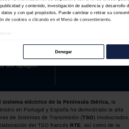
ublicidad y contenido, investigación de audiencia y desarrollo d
 datos y con qué propósitos. Puede cambiar o retirar su consent
La factura del apagón
n de cookies o clicando en el Menú de consentimiento.
enza la
éramos:
tigación del
 sobre su ubicación geográfica que puede tener una precisión d
kout' sin conocer
tivo analizándolo activamente para buscar características específ
Denegar
as verdaderas
re cómo se procesan sus datos personales y establezca sus pr
rar su consentimiento en cualquier momento en la Declaración d
s del apagón
b se usan para personalizar el contenido y los anuncios, ofrecer
s, compartimos información sobre el uso que haga del sitio web 
 análisis web, quienes pueden combinarla con otra información q
r del uso que haya hecho de sus servicios.
l
sistema eléctrico de la Península Ibérica,
la
inistro en Portugal y España ha demostrado la alta
ores de Sistemas de Transmisión (
TSO
) involucrados
colaboración del TSO francés
RTE
, así como de la