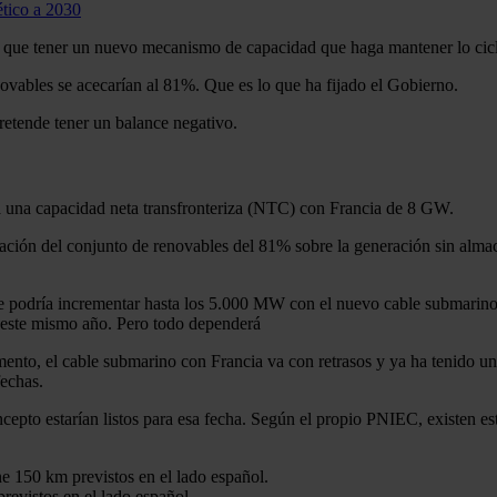
ético a 2030
ía que tener un nuevo mecanismo de capacidad que haga mantener lo ci
enovables se acecarían al 81%. Que es lo que ha fijado el Gobierno.
etende tener un balance negativo.
ria una capacidad neta transfronteriza (NTC) con Francia de 8 GW.
etración del conjunto de renovables del 81% sobre la generación sin al
se podría incrementar hasta los 5.000 MW con el nuevo cable submarino
de este mismo año. Pero todo dependerá
nto, el cable submarino con Francia va con retrasos y ya ha tenido un
fechas.
cepto estarían listos para esa fecha. Según el propio PNIEC, existen e
e 150 km previstos en el lado español.
evistos en el lado español.