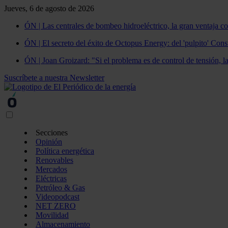
Jueves, 6 de agosto de 2026
ÓN | Las centrales de bombeo hidroeléctrico, la gran ventaja co
ÓN | El secreto del éxito de Octopus Energy: del 'pulpito' Const
ÓN | Joan Groizard: "Si el problema es de control de tensión, l
Suscríbete a nuestra Newsletter
Secciones
Opinión
Política energética
Renovables
Mercados
Eléctricas
Petróleo & Gas
Videopodcast
NET ZERO
Movilidad
Almacenamiento