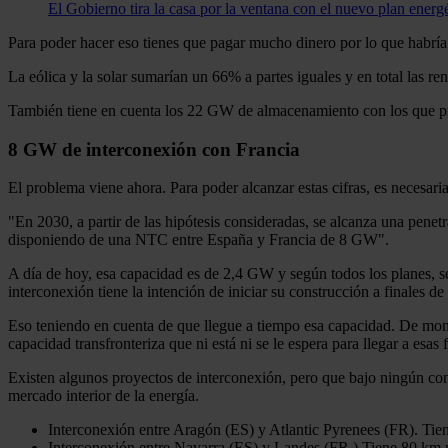
El Gobierno tira la casa por la ventana con el nuevo plan energ
Para poder hacer eso tienes que pagar mucho dinero por lo que habr
La eólica y la solar sumarían un 66% a partes iguales y en total las r
También tiene en cuenta los 22 GW de almacenamiento con los que pr
8 GW de interconexión con Francia
El problema viene ahora. Para poder alcanzar estas cifras, es necesa
"En 2030, a partir de las hipótesis consideradas, se alcanza una pen
disponiendo de una NTC entre España y Francia de 8 GW".
A día de hoy, esa capacidad es de 2,4 GW y según todos los planes, 
interconexión tiene la intención de iniciar su construcción a finales 
Eso teniendo en cuenta de que llegue a tiempo esa capacidad. De mome
capacidad transfronteriza que ni está ni se le espera para llegar a esas 
Existen algunos proyectos de interconexión, pero que bajo ningún con
mercado interior de la energía.
Interconexión entre Aragón (ES) y Atlantic Pyrenees (FR). Tien
Interconexión entre Navarra (ES) y Landes (FR.) Tiene 80 km pr