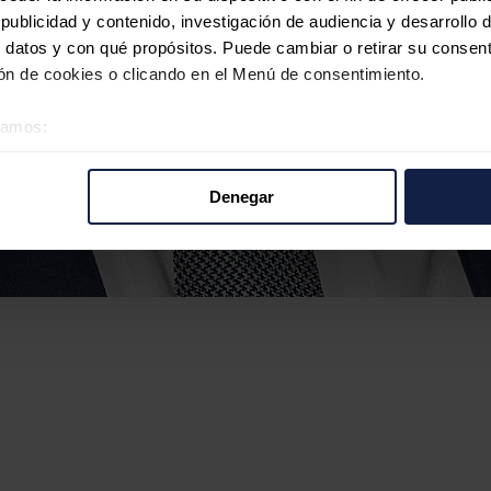
ublicidad y contenido, investigación de audiencia y desarrollo d
 datos y con qué propósitos. Puede cambiar o retirar su consent
n de cookies o clicando en el Menú de consentimiento.
éramos:
 sobre su ubicación geográfica que puede tener una precisión d
tivo analizándolo activamente para buscar características específ
Denegar
re cómo se procesan sus datos personales y establezca sus pr
rar su consentimiento en cualquier momento en la Declaración d
b se usan para personalizar el contenido y los anuncios, ofrecer
s, compartimos información sobre el uso que haga del sitio web 
 análisis web, quienes pueden combinarla con otra información q
r del uso que haya hecho de sus servicios.