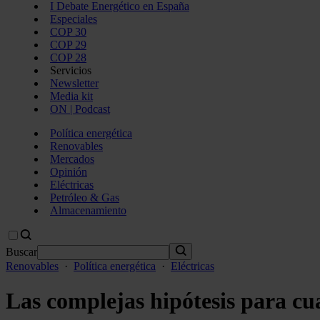
I Debate Energético en España
Especiales
COP 30
COP 29
COP 28
Servicios
Newsletter
Media kit
ON | Podcast
Política energética
Renovables
Mercados
Opinión
Eléctricas
Petróleo & Gas
Almacenamiento
Buscar
Renovables
·
Política energética
·
Eléctricas
Las complejas hipótesis para cu