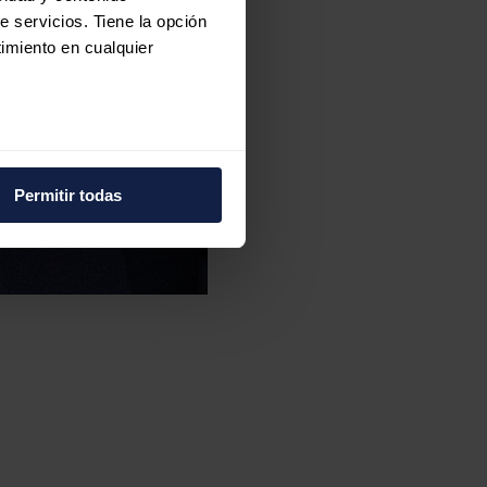
e servicios. Tiene la opción
imiento en cualquier
e varios metros
icas (huellas digitales)
Permitir todas
eferencias en la
sección de
e cookies.
 funciones de redes sociales
con nuestros partners de
ue les haya proporcionado o