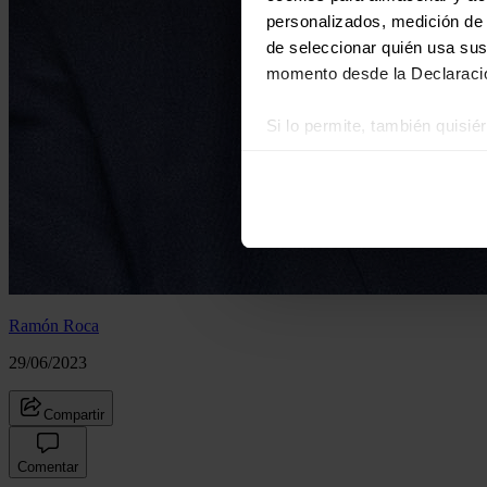
personalizados, medición de p
de seleccionar quién usa sus
momento desde la Declaració
Si lo permite, también quisi
Recopilar información
Identificar su disposi
Obtenga más información sob
datos
. Puede cambiar o reti
Las cookies de este sitio we
y analizar el tráfico. Ademá
Ramón Roca
redes sociales, publicidad y
29/06/2023
que hayan recopilado a parti
Compartir
Comentar