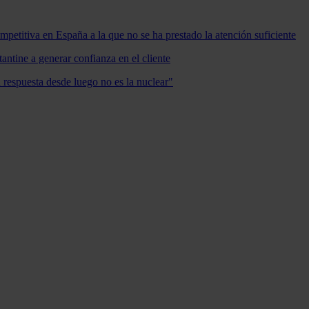
mpetitiva en España a la que no se ha prestado la atención suficiente
antine a generar confianza en el cliente
a respuesta desde luego no es la nuclear"