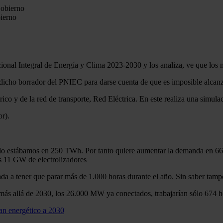
bierno
ional Integral de Energía y Clima 2023-2030 y los analiza, ve que los n
dicho borrador del PNIEC para darse cuenta de que es imposible alcanza
ico y de la red de transporte, Red Eléctrica. En este realiza una simulac
or).
o estábamos en 250 TWh. Por tanto quiere aumentar la demanda en 66 
os 11 GW de electrolizadores
da a tener que parar más de 1.000 horas durante el año. Sin saber tampo
ás allá de 2030, los 26.000 MW ya conectados, trabajarían sólo 674 ho