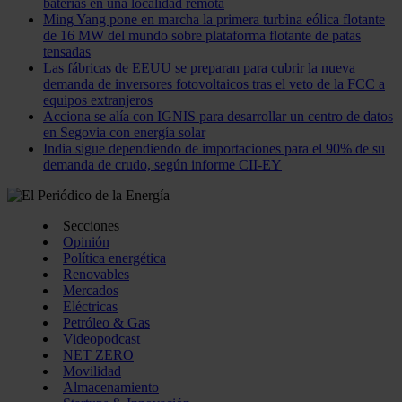
baterías en una localidad remota
Ming Yang pone en marcha la primera turbina eólica flotante
de 16 MW del mundo sobre plataforma flotante de patas
tensadas
Las fábricas de EEUU se preparan para cubrir la nueva
demanda de inversores fotovoltaicos tras el veto de la FCC a
equipos extranjeros
Acciona se alía con IGNIS para desarrollar un centro de datos
en Segovia con energía solar
India sigue dependiendo de importaciones para el 90% de su
demanda de crudo, según informe CII-EY
Secciones
Opinión
Política energética
Renovables
Mercados
Eléctricas
Petróleo & Gas
Videopodcast
NET ZERO
Movilidad
Almacenamiento