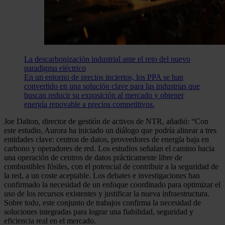
La descarbonización industrial ante el reto del nuevo
paradigma eléctrico
En un entorno de precios inciertos, los PPA se han
convertido en una solución clave para las industrias que
buscan reducir su exposición al mercado y obtener
energía renovable a precios competitivos.
Joe Dalton, director de gestión de activos de NTR, añadió: “Con
este estudio, Aurora ha iniciado un diálogo que podría alinear a tres
entidades clave: centros de datos, proveedores de energía baja en
carbono y operadores de red. Los estudios señalan el camino hacia
una operación de centros de datos prácticamente libre de
combustibles fósiles, con el potencial de contribuir a la seguridad de
la red, a un coste aceptable. Los debates e investigaciones han
confirmado la necesidad de un enfoque coordinado para optimizar el
uso de los recursos existentes y justificar la nueva infraestructura.
Sobre todo, este conjunto de trabajos confirma la necesidad de
soluciones integradas para lograr una fiabilidad, seguridad y
eficiencia real en el mercado.