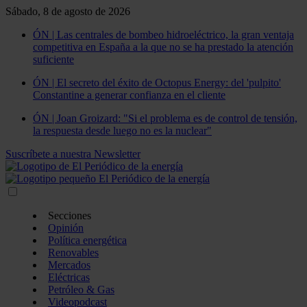
Sábado, 8 de agosto de 2026
ÓN | Las centrales de bombeo hidroeléctrico, la gran ventaja
competitiva en España a la que no se ha prestado la atención
suficiente
ÓN | El secreto del éxito de Octopus Energy: del 'pulpito'
Constantine a generar confianza en el cliente
ÓN | Joan Groizard: "Si el problema es de control de tensión,
la respuesta desde luego no es la nuclear"
Suscríbete a nuestra Newsletter
Secciones
Opinión
Política energética
Renovables
Mercados
Eléctricas
Petróleo & Gas
Videopodcast