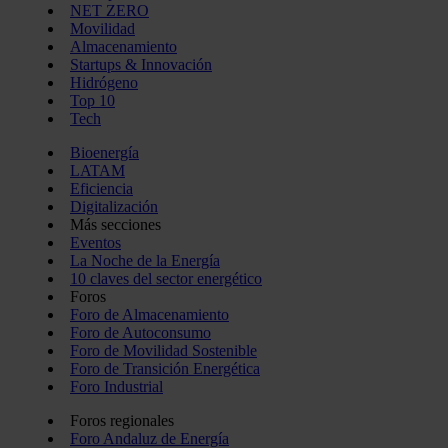
NET ZERO
Movilidad
Almacenamiento
Startups & Innovación
Hidrógeno
Top 10
Tech
Bioenergía
LATAM
Eficiencia
Digitalización
Más secciones
Eventos
La Noche de la Energía
10 claves del sector energético
Foros
Foro de Almacenamiento
Foro de Autoconsumo
Foro de Movilidad Sostenible
Foro de Transición Energética
Foro Industrial
Foros regionales
Foro Andaluz de Energía