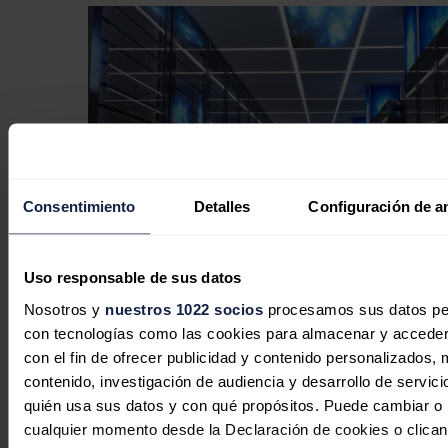
Consentimiento
Detalles
Configuración de a
Uso responsable de sus datos
Nosotros y
nuestros 1022 socios
procesamos sus datos pers
con tecnologías como las cookies para almacenar y acceder 
La capacidad de los centros de datos
con el fin de ofrecer publicidad y contenido personalizados, 
en India alcanzará los 12 GW en 2030
contenido, investigación de audiencia y desarrollo de servici
impulsada por la IA y la economía
quién usa sus datos y con qué propósitos. Puede cambiar o r
digital
cualquier momento desde la Declaración de cookies o clican