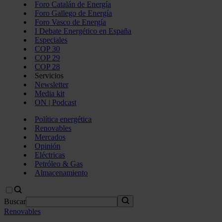
Foro Catalán de Energía
Foro Gallego de Energía
Foro Vasco de Energía
I Debate Energético en España
Especiales
COP 30
COP 29
COP 28
Servicios
Newsletter
Media kit
ON | Podcast
Política energética
Renovables
Mercados
Opinión
Eléctricas
Petróleo & Gas
Almacenamiento
Buscar
Renovables