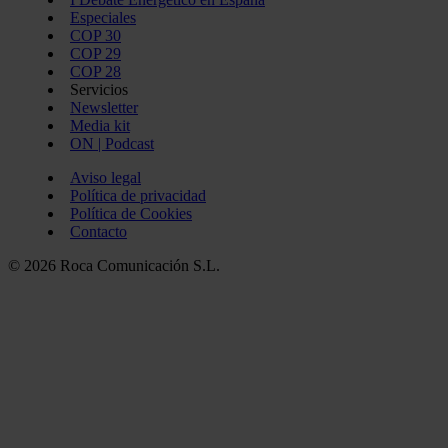
Especiales
COP 30
COP 29
COP 28
Servicios
Newsletter
Media kit
ON | Podcast
Aviso legal
Política de privacidad
Política de Cookies
Contacto
© 2026 Roca Comunicación S.L.