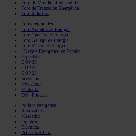
Foro de Movilidad Sostenible
Foro de Transición Energética
Foro Industrial
Foros regionales
Foro Andaluz de Energía
Foro Catalán de Energía
Foro Gallego de Energía
Foro Vasco de Energía
I Debate Energético en España
Especiales
COP 30
COP 29
COP 28
Servicios
Newsletter
Media kit
ON | Podcast
Política energética
Renovables
Mercados
Opinión
Eléctricas
Petróleo & Gas