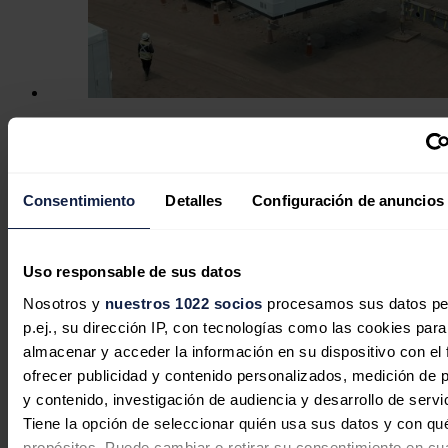
El interés por las baterías industriales
se dispara un 75% en España tras el
impacto económico del gran apagón
Consentimiento
Detalles
Configuración de anuncios
Redacción
04/08/2026
Uso responsable de sus datos
Nosotros y
nuestros 1022 socios
procesamos sus datos pe
p.ej., su dirección IP, con tecnologías como las cookies para
Endesa suma más de 300 puntos de
almacenar y acceder la información en su dispositivo con el 
recarga abiertos al público en
ofrecer publicidad y contenido personalizados, medición de p
empresas privadas bajo su modelo
y contenido, investigación de audiencia y desarrollo de servi
'Anfitrión'
Tiene la opción de seleccionar quién usa sus datos y con qu
propósitos. Puede cambiar o retirar su consentimiento en cu