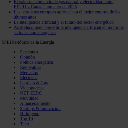
El valor del comercio de gas natural y electricidad entre
EEUU y Canadá aumentó en 2025
Las petroleras europeas aprovechan el mejor entorno de los
últimos años
La inteligencia artificial y el futuro del sector energético
Australia quiere convertir la inteligencia artificial en motor de
su transición energética
Secciones
Opinión
Política energética
Renovables
Mercados
Eléctricas
Petróleo & Gas
Videopodcast
NET ZERO
Movilidad
Almacenamiento
Startups & Innovación
Hidrógeno
Top 10
Tech