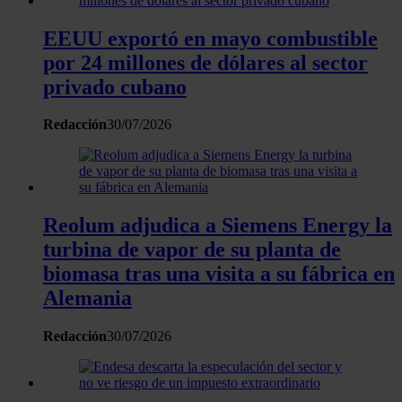
sociales y analizar el tráfico. Además, compartimos
información sobre el uso que haga del sitio web con
EEUU exportó en mayo combustible
nuestros partners de redes sociales, publicidad y análisis
por 24 millones de dólares al sector
web, quienes pueden combinarla con otra información
privado cubano
que les haya proporcionado o que hayan recopilado a
partir del uso que haya hecho de sus servicios.
Redacción
30/07/2026
Reolum adjudica a Siemens Energy la
turbina de vapor de su planta de
biomasa tras una visita a su fábrica en
Alemania
Redacción
30/07/2026