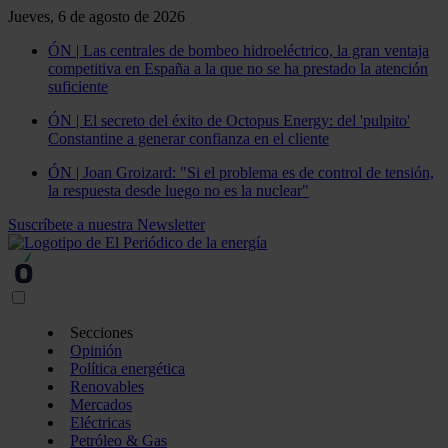
Jueves, 6 de agosto de 2026
ÓN | Las centrales de bombeo hidroeléctrico, la gran ventaja
competitiva en España a la que no se ha prestado la atención
suficiente
ÓN | El secreto del éxito de Octopus Energy: del 'pulpito'
Constantine a generar confianza en el cliente
ÓN | Joan Groizard: "Si el problema es de control de tensión,
la respuesta desde luego no es la nuclear"
Suscríbete a nuestra Newsletter
Secciones
Opinión
Política energética
Renovables
Mercados
Eléctricas
Petróleo & Gas