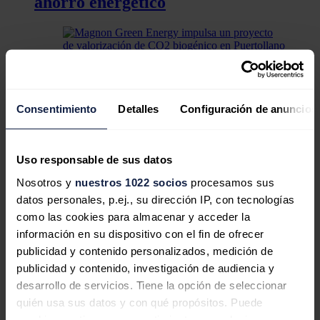
ahorro energético
Magnon Green Energy impulsa un
proyecto de valorización de CO2
Consentimiento
Detalles
Configuración de anuncios
biogénico en Puertollano para la
producción de combustibles
Uso responsable de sus datos
renovables
Nosotros y
nuestros 1022 socios
procesamos sus
datos personales, p.ej., su dirección IP, con tecnologías
como las cookies para almacenar y acceder la
información en su dispositivo con el fin de ofrecer
Acciona Energía y Vidrala reutilizan
publicidad y contenido personalizados, medición de
escorias de biomasa para fabricar
publicidad y contenido, investigación de audiencia y
envases de vidrio
desarrollo de servicios. Tiene la opción de seleccionar
quién usa sus datos y con qué propósitos. Puede
En Europa estos residuos alcanzan los 30 millones de toneladas y en
cambiar o retirar su consentimiento en cualquier