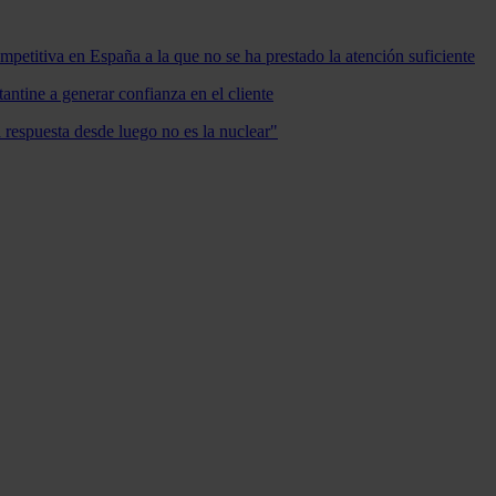
mpetitiva en España a la que no se ha prestado la atención suficiente
antine a generar confianza en el cliente
a respuesta desde luego no es la nuclear"