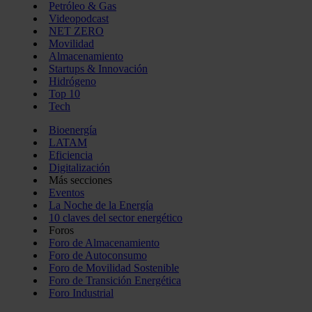
Petróleo & Gas
Videopodcast
NET ZERO
Movilidad
Almacenamiento
Startups & Innovación
Hidrógeno
Top 10
Tech
Bioenergía
LATAM
Eficiencia
Digitalización
Más secciones
Eventos
La Noche de la Energía
10 claves del sector energético
Foros
Foro de Almacenamiento
Foro de Autoconsumo
Foro de Movilidad Sostenible
Foro de Transición Energética
Foro Industrial