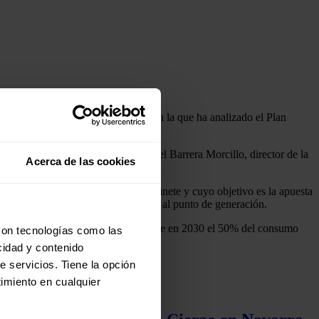
nergía Fotovoltaica (ANPIER)
con la que ha analizado el Plan
Pérez
, presidente de ANPIER; Rafael Barrera Morcillo, director de la
Acerca de las cookies
Energético en el que trabaja su gabinete y cuyo objetivo es la apuesta
consumo colectivo y con proximidad al punto de generación.
jetivo es llegar al escenario en el que en 2030 el 50% del consumo
con tecnologías como las
cidad y contenido
e servicios. Tiene la opción
imiento en cualquier