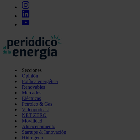
Secciones
Opinión
Política energética
Renovables
Mercados
Eléctricas
Petróleo & Gas
Videopodcast
NET ZERO
Movilidad
Almacenamiento
Startups & Innovación
Hidrógeno