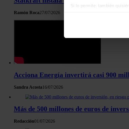
Statkraft instala sus primeras baterí
Si lo permite, también quisi
Ramón Roca
27/07/2026
Recopilar información
Identificar su disposi
Obtenga más información sob
datos
. Puede cambiar o reti
Las cookies de este sitio we
y analizar el tráfico. Ademá
redes sociales, publicidad y
que hayan recopilado a parti
Acciona Energía invertirá casi 900 mi
Sandra Acosta
16/07/2026
Más de 500 millones de euros de invers
Redacción
01/07/2026