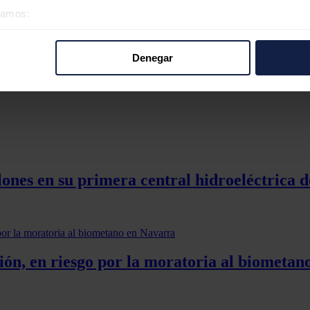
as en España para hibridar su parque eólico
éramos:
 sobre su ubicación geográfica que puede tener una precisión d
tivo analizándolo activamente para buscar características específ
Denegar
re cómo se procesan sus datos personales y establezca sus pr
rar su consentimiento en cualquier momento en la Declaración d
b se usan para personalizar el contenido y los anuncios, ofrecer
s, compartimos información sobre el uso que haga del sitio web 
 análisis web, quienes pueden combinarla con otra información q
r del uso que haya hecho de sus servicios.
llones en su primera central hidroeléctrica
ión, en riesgo por la moratoria al biometa