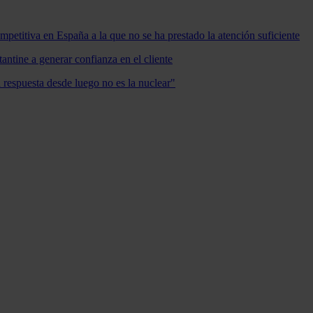
mpetitiva en España a la que no se ha prestado la atención suficiente
antine a generar confianza en el cliente
a respuesta desde luego no es la nuclear"