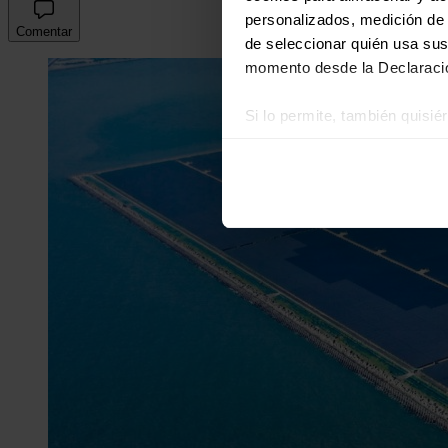
personalizados, medición de p
Comentar
de seleccionar quién usa sus
momento desde la Declaració
Si lo permite, también quisi
Recopilar información
Identificar su disposi
Obtenga más información sob
datos
. Puede cambiar o reti
Las cookies de este sitio we
y analizar el tráfico. Ademá
redes sociales, publicidad y
que hayan recopilado a parti