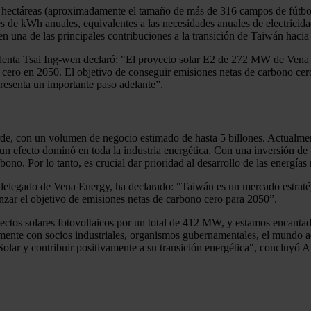
6 hectáreas (aproximadamente el tamaño de más de 316 campos de fútbol
de kWh anuales, equivalentes a las necesidades anuales de electricida
en una de las principales contribuciones a la transición de Taiwán hacia
identa Tsai Ing-wen declaró: "El proyecto solar E2 de 272 MW de Vena 
s cero en 2050. El objetivo de conseguir emisiones netas de carbono c
resenta un importante paso adelante”.
de, con un volumen de negocio estimado de hasta 5 billones. Actualme
rá un efecto dominó en toda la industria energética. Con una inversión d
bono. Por lo tanto, es crucial dar prioridad al desarrollo de las energías
 delegado de Vena Energy, ha declarado: "Taiwán es un mercado estratég
anzar el objetivo de emisiones netas de carbono cero para 2050”.
ctos solares fotovoltaicos por un total de 412 MW, y estamos encanta
amente con socios industriales, organismos gubernamentales, el mundo 
olar y contribuir positivamente a su transición energética", concluyó A