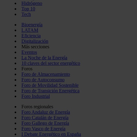
Hidrógeno
Top 10
Tech
Bioenergía
LATAM
Eficiencia
Digitalización
Más secciones
Eventos
La Noche de la Energía
10 claves del sector energético
Foros
Foro de Almacenamiento
Foro de Autoconsumo
Foro de Movilidad Sostenible
Foro de Transición Energética
Foro Industrial
Foros regionales
Foro Andaluz de Energía
Foro Catalán de Energía
Foro Gallego de Energía
Foro Vasco de Energía
I Debate Energético en España