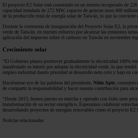
El proyecto E2 Solar está construido en un terreno recuperado de 22
capacidad instalada de 272 MW, capaces de generar unos 400 millones 
de la producción total de energía solar de Taiwán, lo que la convierte 
Durante la ceremonia de inauguración del Proyecto Solar E2, la pres
verde de Taiwán, en nuestro esfuerzo por alcanzar las emisiones neta
aplicación del impuesto sobre el carbono en Taiwán en noviembre rep
Crecimiento solar
“El Gobierno planea promover gradualmente la electricidad 100% ver
manifestado su interés por adoptar la electricidad verde, lo que tend
empleo industrial dando prioridad al desarrollo neto cero y bajo en car
Haciéndose eco de las palabras del presidente,
Nitin Apte
, consejero
de compartir la responsabilidad y hacer nuestra contribución para alc
“Desde 2015, hemos puesto en marcha y operado con éxito siete proye
transformación de su sector energético. Esperamos colaborar estrech
desarrollando proyectos de energías renovables como el proyecto E2 S
Noticias relacionadas