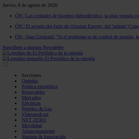
Jueves, 6 de agosto de 2026
ÓN | Las centrales de bombeo hidroeléctrico, la gran ventaja co
ÓN | El secreto del éxito de Octopus Energy: del 'pulpito' Const
ÓN | Joan Groizard: "Si el problema es de control de tensión, l
Suscríbete a nuestra Newsletter
Secciones
Opinión
Política energética
Renovables
Mercados
Eléctricas
Petróleo & Gas
Videopodcast
NET ZERO
Movilidad
Almacenamiento
Startups & Innovación