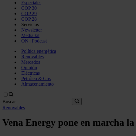
Especiales
COP 30
COP 29
COP 28
Servicios
Newsletter
Media kit
ON | Podcast
Política energética
Renovables
Mercados
Opinión
Eléctricas
Petróleo & Gas
Almacenamiento
Buscar
Renovables
Vena Energy pone en marcha la 