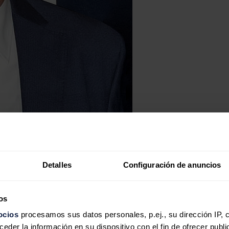
Detalles
Configuración de anuncios
os
ocios
procesamos sus datos personales, p.ej., su dirección IP, 
der la información en su dispositivo con el fin de ofrecer publi