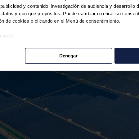
ublicidad y contenido, investigación de audiencia y desarrollo d
 datos y con qué propósitos. Puede cambiar o retirar su consent
n de cookies o clicando en el Menú de consentimiento.
éramos:
 sobre su ubicación geográfica que puede tener una precisión d
tivo analizándolo activamente para buscar características específ
Denegar
re cómo se procesan sus datos personales y establezca sus pr
rar su consentimiento en cualquier momento en la Declaración d
b se usan para personalizar el contenido y los anuncios, ofrecer
s, compartimos información sobre el uso que haga del sitio web 
 análisis web, quienes pueden combinarla con otra información q
r del uso que haya hecho de sus servicios.