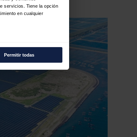
e servicios. Tiene la opción
imiento en cualquier
e varios metros
icas (huellas digitales)
Permitir todas
eferencias en la
sección de
e cookies.
 funciones de redes sociales
con nuestros partners de
ue les haya proporcionado o