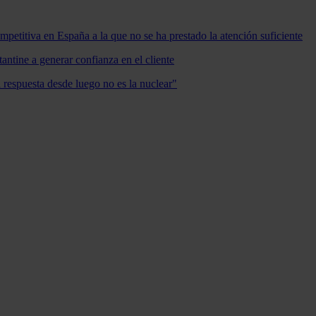
mpetitiva en España a la que no se ha prestado la atención suficiente
antine a generar confianza en el cliente
a respuesta desde luego no es la nuclear"