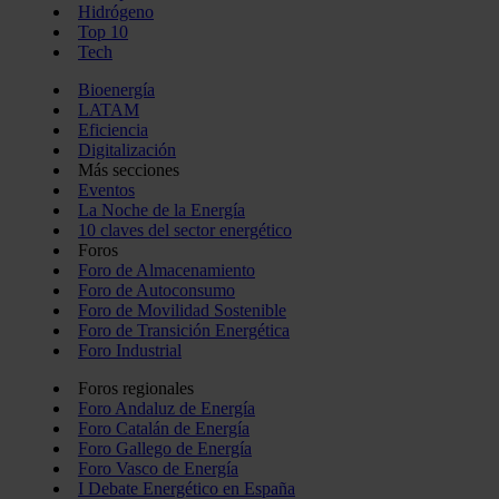
Hidrógeno
Top 10
Tech
Bioenergía
LATAM
Eficiencia
Digitalización
Más secciones
Eventos
La Noche de la Energía
10 claves del sector energético
Foros
Foro de Almacenamiento
Foro de Autoconsumo
Foro de Movilidad Sostenible
Foro de Transición Energética
Foro Industrial
Foros regionales
Foro Andaluz de Energía
Foro Catalán de Energía
Foro Gallego de Energía
Foro Vasco de Energía
I Debate Energético en España