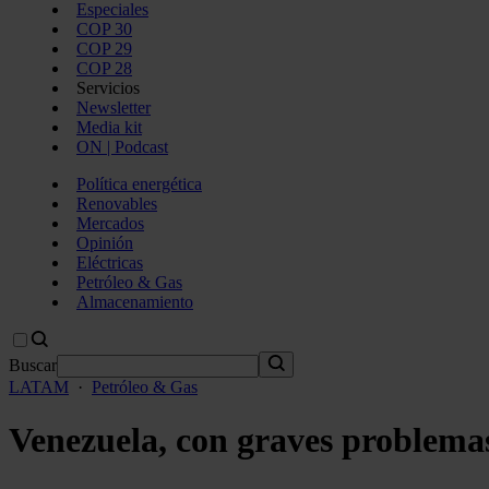
Especiales
COP 30
COP 29
COP 28
Servicios
Newsletter
Media kit
ON | Podcast
Política energética
Renovables
Mercados
Opinión
Eléctricas
Petróleo & Gas
Almacenamiento
Buscar
LATAM
·
Petróleo & Gas
Venezuela, con graves problemas