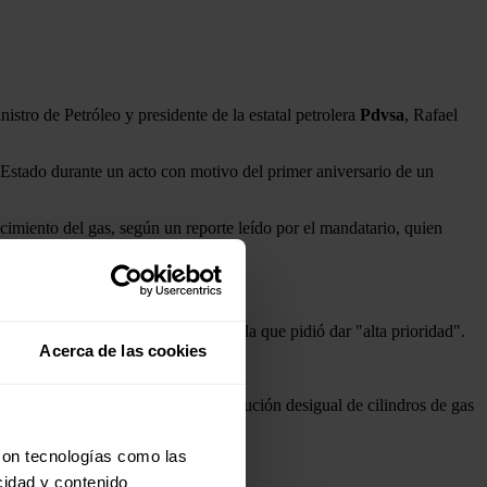
nistro de Petróleo y presidente de la estatal petrolera
Pdvsa
, Rafael
de Estado durante un acto con motivo del primer aniversario de un
ecimiento del gas, según un reporte leído por el mandatario, quien
ón a esta problemática, una tarea a la que pidió dar "alta prioridad".
Acerca de las cookies
en, 90 días", afirmó Maduro.
ntrega de las bombonas" y la "distribución desigual de cilindros de gas
o por estos problemas.
con tecnologías como las
cidad y contenido