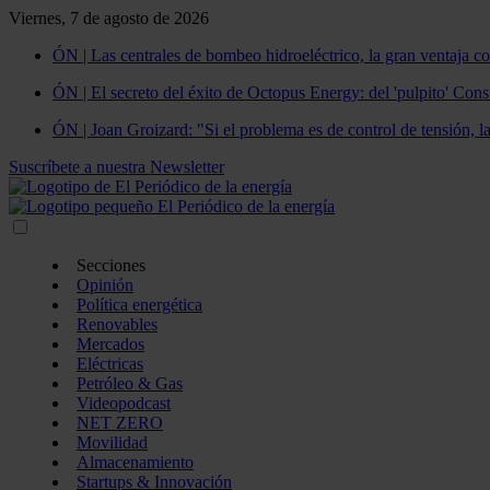
Viernes, 7 de agosto de 2026
ÓN | Las centrales de bombeo hidroeléctrico, la gran ventaja co
ÓN | El secreto del éxito de Octopus Energy: del 'pulpito' Const
ÓN | Joan Groizard: "Si el problema es de control de tensión, l
Suscríbete a nuestra Newsletter
Secciones
Opinión
Política energética
Renovables
Mercados
Eléctricas
Petróleo & Gas
Videopodcast
NET ZERO
Movilidad
Almacenamiento
Startups & Innovación