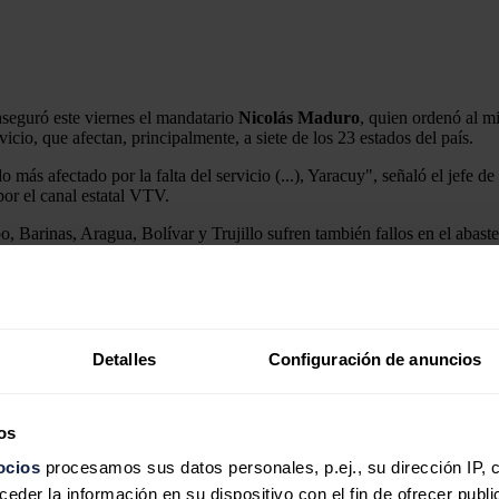
aseguró este viernes el mandatario
Nicolás Maduro
, quien ordenó al mi
vicio, que afectan, principalmente, a siete de los 23 estados del país.
 más afectado por la falta del servicio (...), Yaracuy", señaló el jefe 
or el canal estatal VTV.
, Barinas, Aragua, Bolívar y Trujillo sufren también fallos en el abast
n los equipos de las áreas de producción y distribución de gas, una soluci
Detalles
Configuración de anuncios
os y dar una respuesta positiva al pueblo de Venezuela. Tres meses tien
licos, algunas de ellas relacionadas con los "tiempos de espera para la e
os
que documentó 26 manifestaciones en los cuatro primeros meses del añ
ocios
procesamos sus datos personales, p.ej., su dirección IP, 
der la información en su dispositivo con el fin de ofrecer publi