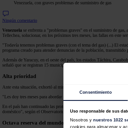
Venezuela, con graves problemas de suministro de gas
Ningún comentario
Venezuela
se enfrenta a "problemas graves" en el suministro de gas, 
Tellechea, solucionar, en los próximos tres meses, las fallas en este ser
"Todavía tenemos problemas graves (con el tema del gas) (...) El estado
programa creado para atender denuncias de la población, transmitido p
Además de Yaracuy, en el oeste del país, los estados Táchira, Carabobo
señaló que se registran 15 municipios "altamente afectados".
Alta prioridad
Ante esta situación, exhortó al ministro de Petróleo a buscar, junto co
Consentimiento
"Les doy tres meses para abordar esta situación crítica de estos estad
En el país han continuado las protestas por fallas en los servicios púb
Uso responsable de sus dat
doméstico", según el Observatorio de Conflictividad Social (OVCS), 
Nosotros y
nuestros 1022 s
Octava reserva del mundo
cookies para almacenar y acce