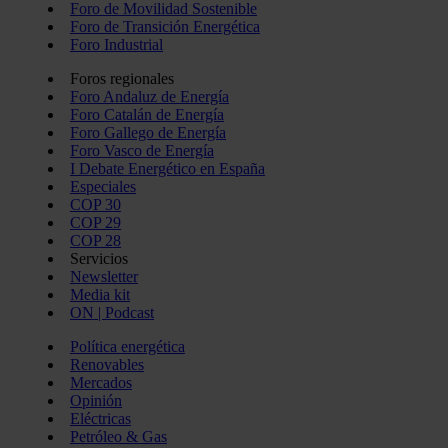
Foro de Movilidad Sostenible
Foro de Transición Energética
Foro Industrial
Foros regionales
Foro Andaluz de Energía
Foro Catalán de Energía
Foro Gallego de Energía
Foro Vasco de Energía
I Debate Energético en España
Especiales
COP 30
COP 29
COP 28
Servicios
Newsletter
Media kit
ON | Podcast
Política energética
Renovables
Mercados
Opinión
Eléctricas
Petróleo & Gas