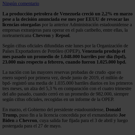
Ningún comentario
La producción petrolera de Venezuela creció un 2,2% en marzo
pese a la decisión anunciada ese mes por EEUU de revocar las
licencias otorgadas
por la anterior Administración estadounidense a
empresas extranjeras para operar en el país caribeño, entre ellas, la
norteamericana
Chevron
y
Repsol
.
Según cifras oficiales difundidas este lunes por la Organización de
Países Exportadores de Petróleo (OPEP),
Venezuela produjo el
mes pasado un promedio de 1.048.000 barriles por día (bpd),
23.000 más respecto a febrero, cuando fueron 1.025.000 bpd.
La nación con las mayores reservas probadas de crudo -que en
enero superó por primera vez, desde junio de 2019, el millón de
bpd- registró una media de 1.035.000 barriles diarios en los primeros
tres meses, un alza del 5,3 % en comparación con el cuatro trimestre
del año pasado, cuando cerró en un promedio de 982.000, siempre
según cifras oficiales, recogidas en un informe de la OPEP.
En marzo, el Gobierno del presidente estadounidense,
Donald
Trump,
puso fin a la licencia concedida por el exmandatario
Joe
Biden
a
Chevron
, cuya salida fue fijada para el 3 de abril y luego
postergada para el 27 de mayo.