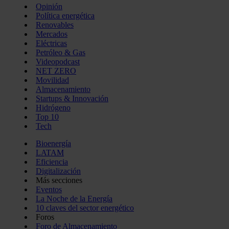
Opinión
Política energética
Renovables
Mercados
Eléctricas
Petróleo & Gas
Videopodcast
NET ZERO
Movilidad
Almacenamiento
Startups & Innovación
Hidrógeno
Top 10
Tech
Bioenergía
LATAM
Eficiencia
Digitalización
Más secciones
Eventos
La Noche de la Energía
10 claves del sector energético
Foros
Foro de Almacenamiento