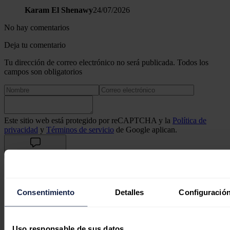
Karam El Shenawy
24/07/2026
No hay comentarios
Deja tu comentario
Tu dirección de correo electrónico no será publicada. Todos los
campos son obligatorios
Este sitio web está protegido por reCAPTCHA y la
Política de
privacidad
y
Términos de servicio
de Google aplican.
Enviar comentario
Síguenos en redes sociales
Consentimiento
Detalles
Configuración
Uso responsable de sus datos