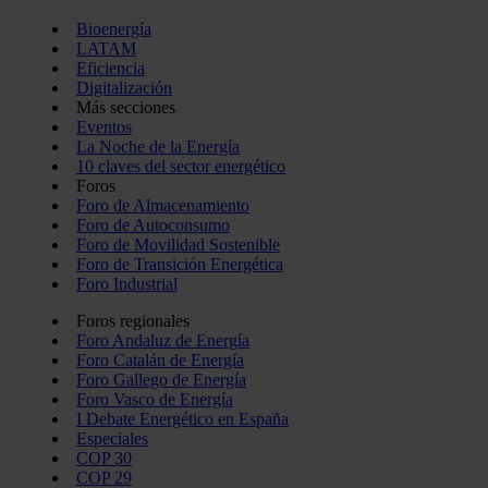
que haga del sitio web con nuestros partners de redes social
Bioenergía
pueden combinarla con otra información que les haya proporc
LATAM
Eficiencia
del uso que haya hecho de sus servicios.
Digitalización
Más secciones
Eventos
La Noche de la Energía
10 claves del sector energético
Foros
Foro de Almacenamiento
Foro de Autoconsumo
Foro de Movilidad Sostenible
Foro de Transición Energética
Foro Industrial
Foros regionales
Foro Andaluz de Energía
Foro Catalán de Energía
Foro Gallego de Energía
Foro Vasco de Energía
I Debate Energético en España
Especiales
COP 30
COP 29