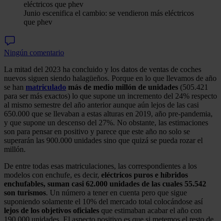
Junio escenifica el cambio: se vendieron más eléctricos
que phev
Ningún comentario
La mitad del 2023 ha concluido y los datos de ventas de coches
nuevos siguen siendo halagüeños. Porque en lo que llevamos de año
se han
matriculado
más de medio millón de unidades
(505.421
para ser más exactos) lo que supone un incremento del 24% respecto
al mismo semestre del año anterior aunque aún lejos de las casi
650.000 que se llevaban a estas alturas en 2019, año pre-pandemia,
y que supone un descenso del 27%. No obstante, las estimaciones
son para pensar en positivo y parece que este año no solo se
superarán las 900.000 unidades sino que quizá se pueda rozar el
millón.
De entre todas esas matriculaciones, las correspondientes a los
modelos con enchufe, es decir,
eléctricos puros e híbridos
enchufables, suman casi 62.000 unidades de las cuales 55.542
son turismos
. Un número a tener en cuenta pero que sigue
suponiendo solamente el 10% del mercado total colocándose así
lejos de los objetivos oficiales
que estimaban acabar el año con
190.000 unidades. El aspecto positivo es que si metemos el resto de