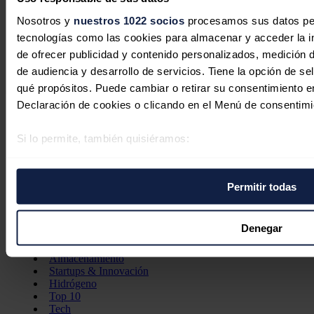
Nosotros y
nuestros 1022 socios
procesamos sus datos pers
tecnologías como las cookies para almacenar y acceder la in
de ofrecer publicidad y contenido personalizados, medición d
de audiencia y desarrollo de servicios. Tiene la opción de s
qué propósitos. Puede cambiar o retirar su consentimiento 
Declaración de cookies o clicando en el Menú de consentimi
Secciones
Si lo permite, también quisiéramos:
Opinión
Recopilar información sobre su ubicación geográfica 
Política energética
Renovables
varios metros
Mercados
Permitir todas
Identificar su dispositivo analizándolo activamente p
Eléctricas
(huellas digitales)
Petróleo & Gas
Videopodcast
Obtenga más información sobre cómo se procesan sus datos
Denegar
NET ZERO
preferencias en la
sección de datos
. Puede cambiar o retira
Movilidad
Almacenamiento
momento en la Declaración de cookies.
Startups & Innovación
Hidrógeno
Las cookies de este sitio web se usan para personalizar el c
Top 10
Tech
funciones de redes sociales y analizar el tráfico. Además, 