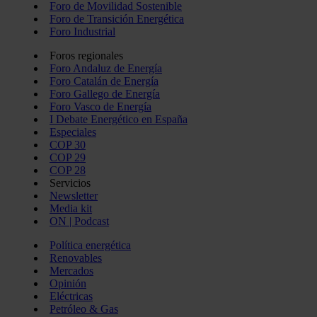
Foro de Movilidad Sostenible
Foro de Transición Energética
Foro Industrial
Foros regionales
Foro Andaluz de Energía
Foro Catalán de Energía
Foro Gallego de Energía
Foro Vasco de Energía
I Debate Energético en España
Especiales
COP 30
COP 29
COP 28
Servicios
Newsletter
Media kit
ON | Podcast
Política energética
Renovables
Mercados
Opinión
Eléctricas
Petróleo & Gas