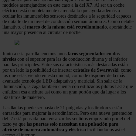
modelos asemejándose en este caso a la del X7. Al ser un coche
eléctrico está completamente carenada lo que ayuda además a
ocultar los innumerables sensores destinados a la seguridad capaces
de dotarle de un nivel de conducción semiautónomo 3. Como detalle
llamativo, el
marco de la misma está retroiluminado
, aportándole
una mayor presencia al circular de noche.
Junto a esta parrilla tenemos unos
faros segmentados en dos
niveles
con el superior para las de conducción diurna y el inferior
para las principales. Entre sus características más destacadas están
por un lado la posibilidad de insertar
cristales de Swarovski
, como
los que estás viendo en esta unidad, como de disponer de la más
avanzada tecnología LED adaptativa y matricial. Sin salir de la
iluminación, la zaga también cuenta con estilizados pilotos LED que
enfatizan esa anchura así como un gran portón que da lugar a los
500 litros de maletero.
Las llantas puede ser hasta de 21 pulgadas y los tiradores están
enrasados para mejorar la aerodinámica. Pero esta nueva generación
del i7 está pensada para ensalzar los sentidos empezando por el del
tacto ya que las
puertas solo necesitan una pulsación para
abrirse de manera automática y eléctrica
facilitándonos así el
acceso al interior.