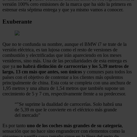
versión 100% cero emisiones de la marca que ha sido la primera en
estrenar esta séptima entrega y que ya mismo vamos a conocer.
Exuberante
Que no te confunda su nombre, aunque el BMW i7 se trate de la
versión eléctrica, es tan lujosa como el resto de versiones de
combustión y electrificadas que irán apareciendo en los meses
venideros, sino más. Una de las peculiaridades de esta entrega es
que ya
no habrá distinción de carrocerías y los 5,39 metros de
largo, 13 cm más que antes, son únicos
y comunes para todos los
países con el objetivo de contentar a los clientes más opulentos
principalmente de china. Esta cota se completa con una anchura de
1,95 metros y una altura de 1,54 metros que también supone un
crecimiento de 5 y 7 cm, respectivamente frente a su predecesor.
“
"Se suprime la dualidad de carrocerías. Solo habrá una
de 5,39 m que le convierte en el eléctrico más grande
del mercado"
Es por tanto
uno de los coches más grandes de su categoría
,
sensación que no hace sino engrandecer con elementos como la
gigantesca parrilla cuyo tamaño sigue en la línea del resto de