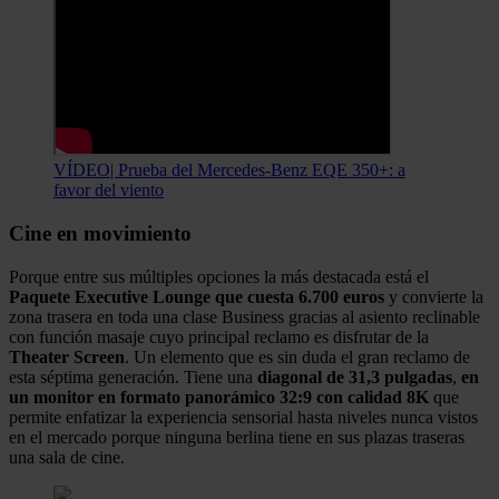
VÍDEO| Prueba del Mercedes-Benz EQE 350+: a
favor del viento
Cine en movimiento
Porque entre sus múltiples opciones la más destacada está el
Paquete Executive Lounge que cuesta 6.700 euros
y convierte la
zona trasera en toda una clase Business gracias al asiento reclinable
con función masaje cuyo principal reclamo es disfrutar de la
Theater Screen
. Un elemento que es sin duda el gran reclamo de
esta séptima generación. Tiene una
diagonal de 31,3 pulgadas
,
en
un monitor en formato panorámico 32:9 con calidad 8K
que
permite enfatizar la experiencia sensorial hasta niveles nunca vistos
en el mercado porque ninguna berlina tiene en sus plazas traseras
una sala de cine.