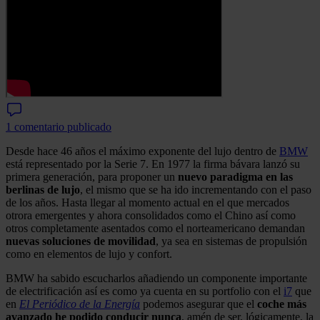
1 comentario publicado
Desde hace 46 años el máximo exponente del lujo dentro de
BMW
está representado por la Serie 7. En 1977 la firma bávara lanzó su
primera generación, para proponer un
nuevo paradigma en las
berlinas de lujo
, el mismo que se ha ido incrementando con el paso
de los años. Hasta llegar al momento actual en el que mercados
otrora emergentes y ahora consolidados como el Chino así como
otros completamente asentados como el norteamericano demandan
nuevas soluciones de movilidad
, ya sea en sistemas de propulsión
como en elementos de lujo y confort.
BMW ha sabido escucharlos añadiendo un componente importante
de electrificación así es como ya cuenta en su portfolio con el
i7
que
en
El Periódico de la Energía
podemos asegurar que el
coche más
avanzado he podido conducir nunca
, amén de ser, lógicamente, la