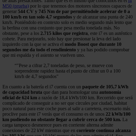
de altas prestaciones. Tanto que es el mismo que conocimos en el
i4
M50 (prueba)
por lo que tenemos dos motores síncronos capaces de
generar
544 CV y 745 Nm de par permitiéndole acelerar de 0 a
100 km/h en tan solo 4,7 segundos
y de alcanzar una punta de 240
km/h. Poniéndolo en contexto solo es medio segundo más lento que
la berlina con una conjunto que pesa media tonelada más. No
obstante, pese a los
2.715 kilos que registra
, este i7 es un auténtico
cohete. Para mejorarlo, solo hay que presionar la leva del lado
izquierdo con la que se activa el
modo Boost que durante 10
segundos me da todo el rendimiento
y ya has podido comprobar
que mi espalda y el asiento se vuelven uno.
“
"Pese a cifrar 2,7 toneladas de peso, se mueve con
sorprendente rapidez hasta el punto de cifrar un 0 a 100
km/h de 4,7 segundos"
En cuanto a la batería el i7 cuenta con un
paquete de 105,7 kWh
de capacidad bruta
que dan para homologar una
autonomía
oficial de 624 km
a razón de 18,4 kWh/100 km. Recorrido que será
complicado de conseguir a no ser que circules por ciudad, habitat
poco natural para este coche pues al salir a carretera, escenario más
proclive para este i7 verás que el consumo es de unos
22 kWh/100
km pudiendo no obstante llegar a cubrir cerca de 500 km.
La
carga tampoco desmerece pues en corriente alterna admite
conexiones de 22 kW mientras que en
corriente continua alcanza
las 195 kW
que son 10 kW menos de los que admite el i4. Sea