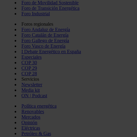
Foro de Movilidad Sostenible
Foro de Transición Energética
Foro Industrial
Foros regionales
Foro Andaluz de Energía
Foro Catalán de Energía
Foro Gallego de Energía
Foro Vasco de Energía
I Debate Energético en España
Especiales
COP 30
COP 29
COP 28
Servicios
Newsletter
Media kit
ON | Podcast
Política energética
Renovables
Mercados
Opinión
Eléctricas
Petróleo & Gas