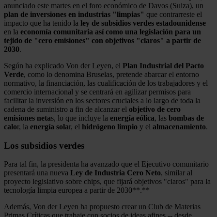
anunciado este martes en el foro económico de Davos (Suiza), un
plan de inversiones en industrias "limpias"
que contrarreste el
impacto que ha tenido la
ley de subsidios verdes estadounidense
en la
economía comunitaria así como una legislación
para un
tejido de "cero emisiones" con objetivos "claros" a partir de
2030
.
Según ha explicado Von der Leyen, el
Plan Industrial del Pacto
Verde
, como lo denomina Bruselas, pretende abarcar el entorno
normativo, la financiación, las cualificación de los trabajadores y el
comercio internacional y se centrará en agilizar permisos para
facilitar la inversión en los sectores cruciales a lo largo de toda la
cadena de suministro a fin de alcanzar el
objetivo de cero
emisiones neta
s, lo que incluye la
energía eólica
, las
bombas de
calo
r, la
energía sola
r, el
hidrógeno limpio
y el
almacenamiento
.
Los subsidios verdes
Para tal fin, la presidenta ha avanzado que el Ejecutivo comunitario
presentará una nueva
Ley de Industria Cero Neto
, similar al
proyecto legislativo sobre chips, que fijará objetivos "claros" para la
tecnología limpia europea a partir de 2030**.**
Además, Von der Leyen ha propuesto crear un Club de Materias
Primas Críticas que trabaje con socios de ideas afines -- desde