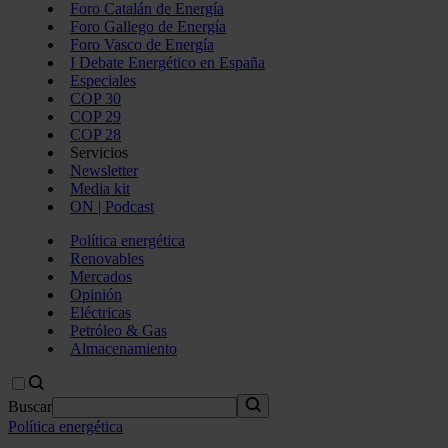
Foro Catalán de Energía
Foro Gallego de Energía
Foro Vasco de Energía
I Debate Energético en España
Especiales
COP 30
COP 29
COP 28
Servicios
Newsletter
Media kit
ON | Podcast
Política energética
Renovables
Mercados
Opinión
Eléctricas
Petróleo & Gas
Almacenamiento
Buscar
Política energética