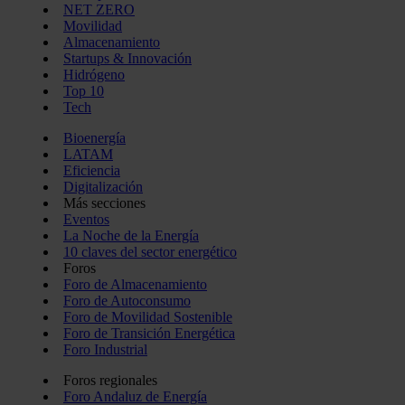
NET ZERO
Movilidad
Almacenamiento
Startups & Innovación
Hidrógeno
Top 10
Tech
Bioenergía
LATAM
Eficiencia
Digitalización
Más secciones
Eventos
La Noche de la Energía
10 claves del sector energético
Foros
Foro de Almacenamiento
Foro de Autoconsumo
Foro de Movilidad Sostenible
Foro de Transición Energética
Foro Industrial
Foros regionales
Foro Andaluz de Energía