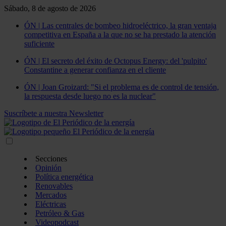
Sábado, 8 de agosto de 2026
ÓN | Las centrales de bombeo hidroeléctrico, la gran ventaja
competitiva en España a la que no se ha prestado la atención
suficiente
ÓN | El secreto del éxito de Octopus Energy: del 'pulpito'
Constantine a generar confianza en el cliente
ÓN | Joan Groizard: "Si el problema es de control de tensión,
la respuesta desde luego no es la nuclear"
Suscríbete a nuestra Newsletter
Secciones
Opinión
Política energética
Renovables
Mercados
Eléctricas
Petróleo & Gas
Videopodcast