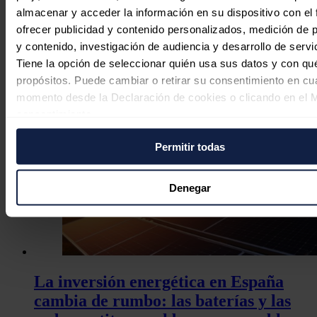
inversores fotovoltaicos tras el veto de
almacenar y acceder la información en su dispositivo con el 
la FCC a equipos extranjeros
ofrecer publicidad y contenido personalizados, medición de p
y contenido, investigación de audiencia y desarrollo de servi
José A. Roca
07/08/2026
Tiene la opción de seleccionar quién usa sus datos y con qu
propósitos. Puede cambiar o retirar su consentimiento en cu
momento desde la Declaración de cookies o clicando en el 
consentimiento.
Permitir todas
Si lo permite, también quisiéramos:
Recopilar información sobre su ubicación geográfica
puede tener una precisión de varios metros
Denegar
Identificar su dispositivo analizándolo activamente p
características específicas (huellas digitales)
Obtenga más información sobre cómo se procesan sus dato
personales y establezca sus preferencias en la
sección de 
Puede cambiar o retirar su consentimiento en cualquier mo
La inversión energética en España
la Declaración de cookies.
cambia de rumbo: las baterías y las