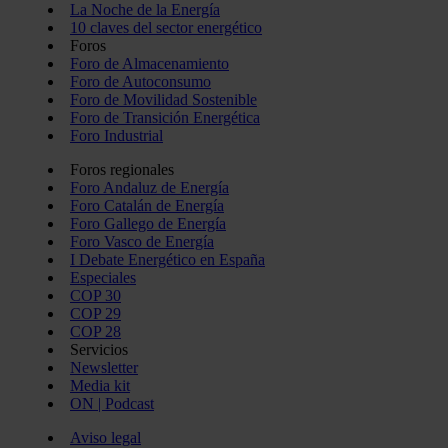
La Noche de la Energía
10 claves del sector energético
Foros
Foro de Almacenamiento
Foro de Autoconsumo
Foro de Movilidad Sostenible
Foro de Transición Energética
Foro Industrial
Foros regionales
Foro Andaluz de Energía
Foro Catalán de Energía
Foro Gallego de Energía
Foro Vasco de Energía
I Debate Energético en España
Especiales
COP 30
COP 29
COP 28
Servicios
Newsletter
Media kit
ON | Podcast
Aviso legal