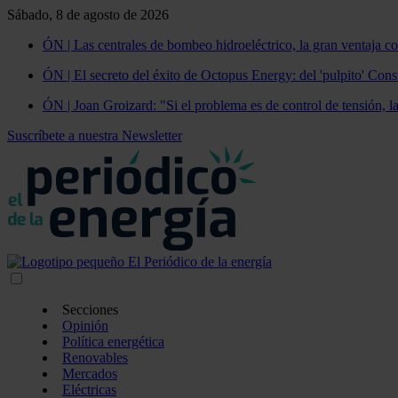
Sábado, 8 de agosto de 2026
ÓN | Las centrales de bombeo hidroeléctrico, la gran ventaja co
ÓN | El secreto del éxito de Octopus Energy: del 'pulpito' Const
ÓN | Joan Groizard: "Si el problema es de control de tensión, l
Suscríbete a nuestra Newsletter
Secciones
Opinión
Política energética
Renovables
Mercados
Eléctricas