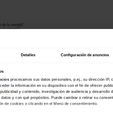
e la energía"
o este miércoles que la invasión rusa de Ucrania está
trastornado el me
Detalles
Configuración de anuncios
 (...). La guerra de Putin está alterando el mercado mundial de la ener
opeas,
reconstruir Ucrania
y
reducir la dependencia
comunitaria de 
os
ocios
procesamos sus datos personales, p.ej., su dirección IP, 
der la información en su dispositivo con el fin de ofrecer publi
 Comisión propondrá elevar del 40 al 45 % el objetivo de consumo de
en
ublicidad y contenido, investigación de audiencia y desarrollo d
l 13 %.
 datos y con qué propósitos. Puede cambiar o retirar su consent
n de cookies o clicando en el Menú de consentimiento.
les fósiles rusos trabajando en tres niveles", agregó Von der Leyen, qui