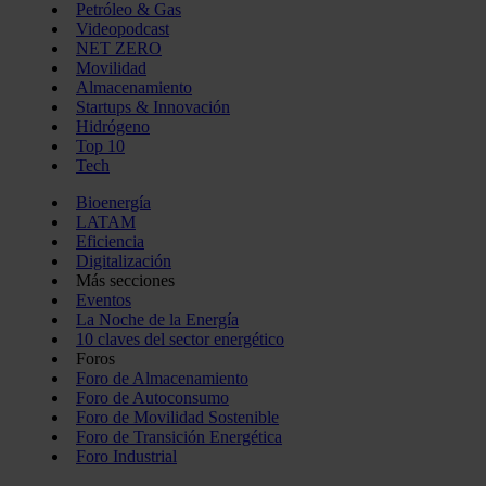
Petróleo & Gas
Videopodcast
NET ZERO
Movilidad
Almacenamiento
Startups & Innovación
Hidrógeno
Top 10
Tech
Bioenergía
LATAM
Eficiencia
Digitalización
Más secciones
Eventos
La Noche de la Energía
10 claves del sector energético
Foros
Foro de Almacenamiento
Foro de Autoconsumo
Foro de Movilidad Sostenible
Foro de Transición Energética
Foro Industrial