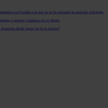
mpetitiva en España a la que no se ha prestado la atención suficiente
antine a generar confianza en el cliente
a respuesta desde luego no es la nuclear"