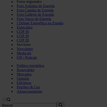
Foros regionales
Foro Andaluz de Energía
Foro Catalán de Energía
Foro Gallego de Energía
Foro Vasco de Energía
I Debate Energético en España
Especiales
COP 30
COP 29
COP 28
Servicios
Newsletter
Media kit
ON | Podcast
Política energética
Renovables
Mercados
Opinión
Eléctricas
Petróleo & Gas
Almacenamiento
Buscar