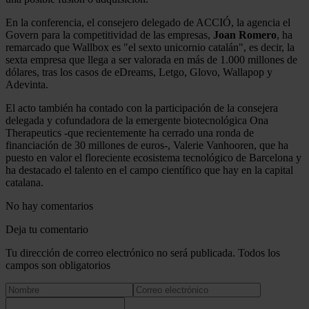
de cookies.
En la conferencia, el consejero delegado de ACCIÓ, la agencia el
Govern para la competitividad de las empresas,
Joan Romero
, ha
Las cookies de este sitio web se usan para personalizar
remarcado que Wallbox es "el sexto unicornio catalán", es decir, la
el contenido y los anuncios, ofrecer funciones de redes
sexta empresa que llega a ser valorada en más de 1.000 millones de
sociales y analizar el tráfico. Además, compartimos
dólares, tras los casos de eDreams, Letgo, Glovo, Wallapop y
Adevinta.
información sobre el uso que haga del sitio web con
nuestros partners de redes sociales, publicidad y análisis
El acto también ha contado con la participación de la consejera
web, quienes pueden combinarla con otra información
delegada y cofundadora de la emergente biotecnológica Ona
Therapeutics -que recientemente ha cerrado una ronda de
que les haya proporcionado o que hayan recopilado a
financiación de 30 millones de euros-, Valerie Vanhooren, que ha
partir del uso que haya hecho de sus servicios.
puesto en valor el floreciente ecosistema tecnológico de Barcelona y
ha destacado el talento en el campo científico que hay en la capital
catalana.
No hay comentarios
Deja tu comentario
Tu dirección de correo electrónico no será publicada. Todos los
campos son obligatorios