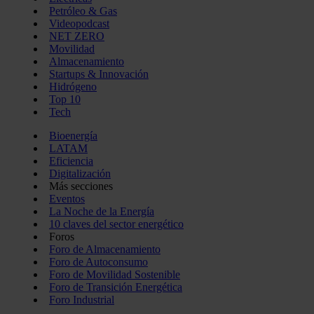
Petróleo & Gas
Videopodcast
NET ZERO
Movilidad
Almacenamiento
Startups & Innovación
Hidrógeno
Top 10
Tech
Bioenergía
LATAM
Eficiencia
Digitalización
Más secciones
Eventos
La Noche de la Energía
10 claves del sector energético
Foros
Foro de Almacenamiento
Foro de Autoconsumo
Foro de Movilidad Sostenible
Foro de Transición Energética
Foro Industrial