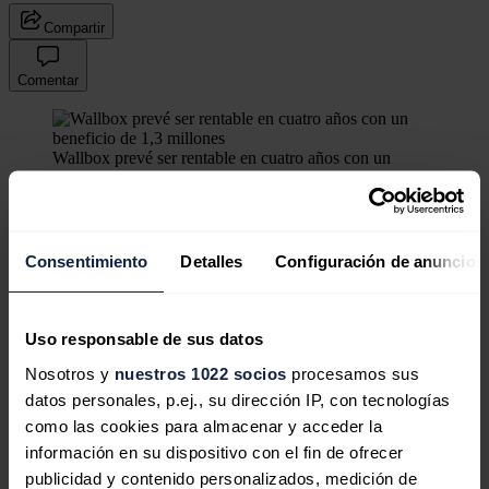
Compartir
Comentar
Wallbox prevé ser rentable en cuatro años con un
beneficio de 1,3 millones
Ningún comentario
Consentimiento
Detalles
Configuración de anuncios
El consejero delegado de
Wallbox, Enric Asunción,
ha afirmado
este lunes que la compañía
prevé ser rentable
dentro de
cuatro
años
y ha calculado que para entonces tendrán alrededor de
3.000
Uso responsable de sus datos
empleados
en todo el mundo y unos
beneficios anuales
de cerca de
1,3 millones de euros
.
Nosotros y
nuestros 1022 socios
procesamos sus
Wallbox, dedicada al diseño y fabricación de cargadores para
datos personales, p.ej., su dirección IP, con tecnologías
coches eléctricos
, es una de las principales empresas emergentes
como las cookies para almacenar y acceder la
españolas y recientemente entró a
cotizar en la Bolsa de Nueva
información en su dispositivo con el fin de ofrecer
York
gracias al acuerdo de combinación de negocio alcanzado con
el vehículo de inversión Kensington Capital Acquisition Corp.
publicidad y contenido personalizados, medición de