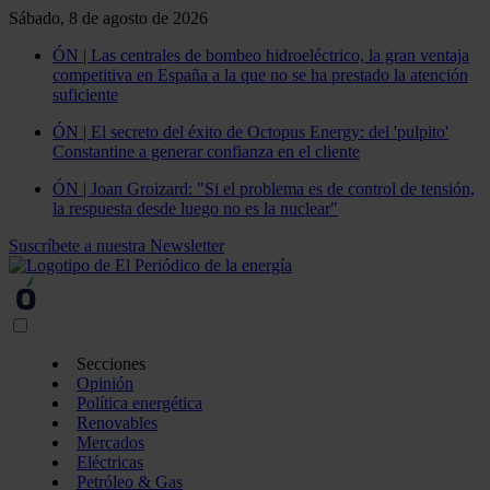
Sábado, 8 de agosto de 2026
ÓN | Las centrales de bombeo hidroeléctrico, la gran ventaja
competitiva en España a la que no se ha prestado la atención
suficiente
ÓN | El secreto del éxito de Octopus Energy: del 'pulpito'
Constantine a generar confianza en el cliente
ÓN | Joan Groizard: "Si el problema es de control de tensión,
la respuesta desde luego no es la nuclear"
Suscríbete a nuestra Newsletter
Secciones
Opinión
Política energética
Renovables
Mercados
Eléctricas
Petróleo & Gas