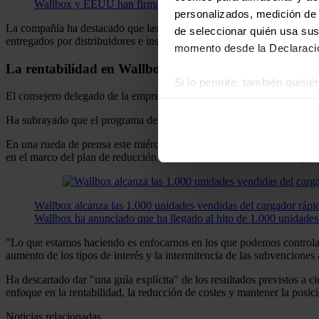
Wallbox y EEUU han firmado un convenio para impulsar la carga 
personalizados, medición de p
La compañía ha destacado que las ventas en
Estados
Unidos
aumenta
de seleccionar quién usa sus
entregados por distribuidores e instaladores, con un 18% más que un a
momento desde la Declaració
La rentabilidad en Wallbox
Si lo permite, también quisi
El consejero delegado de la empresa,
Enric
Asunción
, ha destacado 
Recopilar información
Identificar su disposi
Ha subrayado que el programa de reestructuración de costes anunciado
Obtenga más información sob
En una rueda de prensa este miércoles junto al director financiero,
Jor
datos
. Puede cambiar o reti
en el marco del plan de reducción de costes está en línea con el objeti
Las cookies de este sitio we
Wallbox alcanza las 1.000 unidades vendidas del cargador ráp
y analizar el tráfico. Ademá
Wallbox ha anunciado que ha llegado al hito de 1.000 unidades
redes sociales, publicidad y
que hayan recopilado a parti
"Lo que estamos haciendo es enfocarnos en los que podemos controlar",
aumento de los tipos de interés y la intermitencia de las subvenciones 
Ha descartado dar "una guía explícita" de los resultados previstos a ci
enfoque en la rentabilidad, la reducción de costes y mantener la posici
Noticias relacionadas