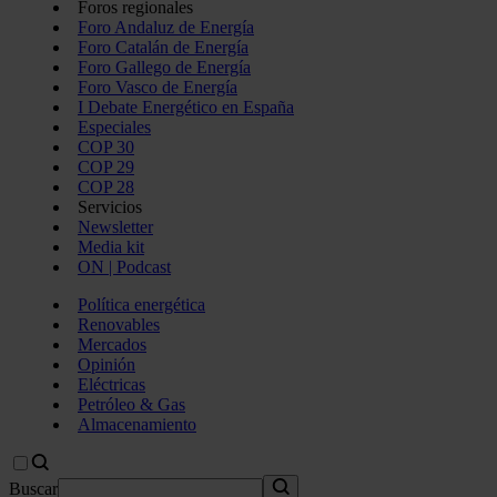
Foros regionales
Foro Andaluz de Energía
Foro Catalán de Energía
Foro Gallego de Energía
Foro Vasco de Energía
I Debate Energético en España
Especiales
COP 30
COP 29
COP 28
Servicios
Newsletter
Media kit
ON | Podcast
Política energética
Renovables
Mercados
Opinión
Eléctricas
Petróleo & Gas
Almacenamiento
Buscar