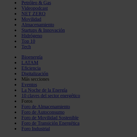
Petróleo & Gas
Videopodcast
NET ZERO
Movilidad
Almacenamiento
Startups & Innovación
Hidrógeno
Top 10
Tech
Bioenergía
LATAM
Eficiencia
Digitalización
Más secciones
Eventos
La Noche de la Energía
10 claves del sector energético
Foros
Foro de Almacenamiento
Foro de Autoconsumo
Foro de Movilidad Sostenible
Foro de Transición Energética
Foro Industrial