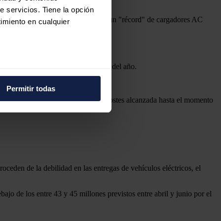
e servicios. Tiene la opción
nova, un 700% más, y que registró un "récord" de cargadores AC
imiento en cualquier
te la empresa en el segundo trimestre del año.
e varios metros
icas (huellas digitales)
ativo en todo el negocio".
Permitir todas
eferencias en la
sección de
er rentables" y que la reducción de costes alcanzada hasta el momento
e cookies.
 funciones de redes sociales
con nuestros partners de
ue les haya proporcionado o
ceden de la debilidad en las entregas de vehículos eléctricos, el
ajo de los entre 43 y 45 millones previstos entre abril y junio por el