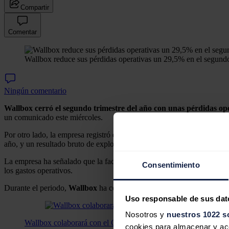
Compartir
Comentar
Wallbox reduce sus pérdidas operativas un 29,5% en el segundo 
Ningún comentario
Wallbox cerró el segundo trimestre del año con unas pérdidas ope
un comunicado este miércoles.
Por otro lado, la empresa registró en el segundo trimestre unos
ingres
año, y un resultado bruto de explotación (Ebitda) ajustado de 21,2 mi
La empresa ha señalado que la facturación ha tenido un impacto de 1,
Consentimiento
los gastos operativos.
Durante el periodo,
Wallbox
ha cerrado una ampliación de capital de 5
Uso responsable de sus dat
Nosotros y
nuestros 1022 s
Wallbox colaborará con el Gobierno de EEUU para impulsar la 
cookies para almacenar y acce