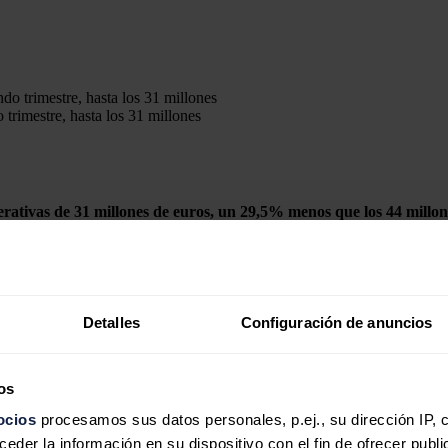
trimestre, hasta los 31 millones
rativas de 31 millones de euros, un 29,5% menos que los 44 millon
os de 33 millones de euros, un 16,5% menos
que en el mismo periodo d
llones negativos, frente a los 20,64 millones negativos del mismo perio
8 millones debido a devoluciones y ha señalado que "continúa su plan 
Detalles
Configuración de anuncios
6 millones de euros y la posición de caja a 30 de junio era de 111 mill
os
ocios
procesamos sus datos personales, p.ej., su dirección IP, 
carga bidireccional
der la información en su dispositivo con el fin de ofrecer publi