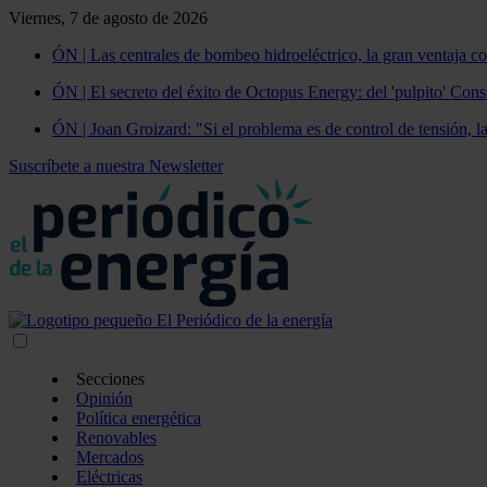
Viernes, 7 de agosto de 2026
ÓN | Las centrales de bombeo hidroeléctrico, la gran ventaja co
ÓN | El secreto del éxito de Octopus Energy: del 'pulpito' Const
ÓN | Joan Groizard: "Si el problema es de control de tensión, l
Suscríbete a nuestra Newsletter
Secciones
Opinión
Política energética
Renovables
Mercados
Eléctricas