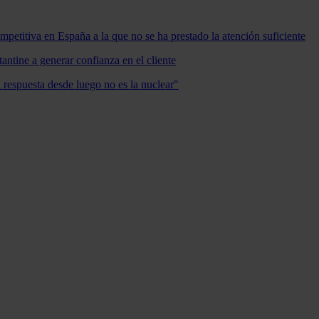
mpetitiva en España a la que no se ha prestado la atención suficiente
antine a generar confianza en el cliente
a respuesta desde luego no es la nuclear"