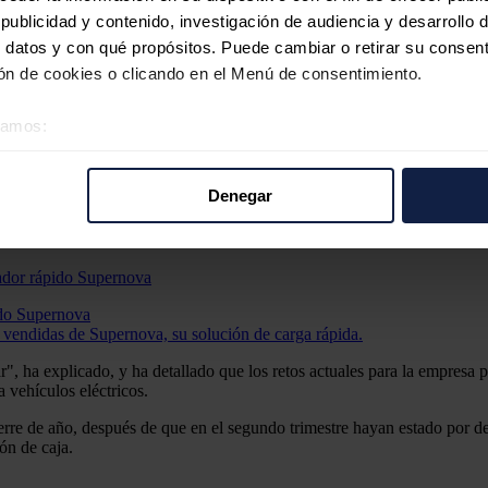
bidireccional utilizando las baterías de los coches eléctricos.
ublicidad y contenido, investigación de audiencia y desarrollo d
ron un 67% interanual y que entregó 350 unidades del cargador Super
 datos y con qué propósitos. Puede cambiar o retirar su consent
ño atrás.
n de cookies o clicando en el Menú de consentimiento.
éramos:
la "resistencia" del negocio a pesar de los retos a los que ha hecho fren
 sobre su ubicación geográfica que puede tener una precisión d
tivo analizándolo activamente para buscar características específ
 por la empresa "está permitiendo un apalancamiento operativo signific
Denegar
re cómo se procesan sus datos personales y establezca sus pr
di
Lainz
, Asunción ha dicho que el foco principal de la empresa es "s
rar su consentimiento en cualquier momento en la Declaración d
vo de 50 millones a final de año.
b se usan para personalizar el contenido y los anuncios, ofrecer
ido Supernova
s, compartimos información sobre el uso que haga del sitio web 
 vendidas de Supernova, su solución de carga rápida.
 análisis web, quienes pueden combinarla con otra información q
r del uso que haya hecho de sus servicios.
 ha explicado, y ha detallado que los retos actuales para la empresa pro
a vehículos eléctricos.
erre de año, después de que en el segundo trimestre hayan estado por deb
ón de caja.