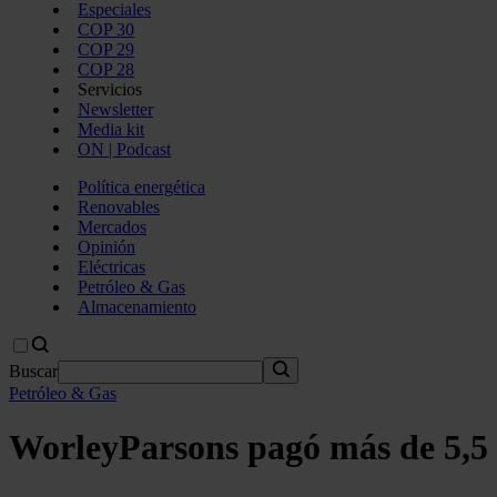
Especiales
COP 30
COP 29
COP 28
Servicios
Newsletter
Media kit
ON | Podcast
Política energética
Renovables
Mercados
Opinión
Eléctricas
Petróleo & Gas
Almacenamiento
Buscar
Petróleo & Gas
WorleyParsons pagó más de 5,5 m