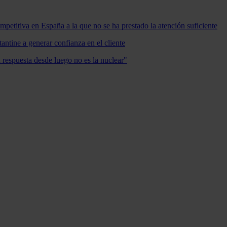
mpetitiva en España a la que no se ha prestado la atención suficiente
antine a generar confianza en el cliente
a respuesta desde luego no es la nuclear"