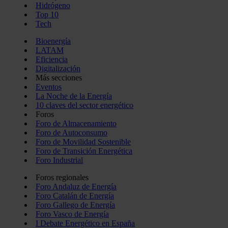
Hidrógeno
Top 10
Tech
Bioenergía
LATAM
Eficiencia
Digitalización
Más secciones
Eventos
La Noche de la Energía
10 claves del sector energético
Foros
Foro de Almacenamiento
Foro de Autoconsumo
Foro de Movilidad Sostenible
Foro de Transición Energética
Foro Industrial
Foros regionales
Foro Andaluz de Energía
Foro Catalán de Energía
Foro Gallego de Energía
Foro Vasco de Energía
I Debate Energético en España