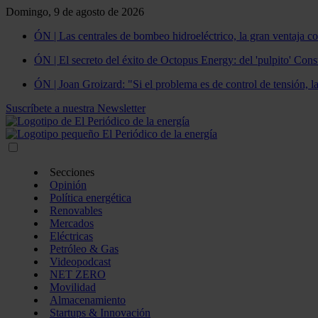
Domingo, 9 de agosto de 2026
ÓN | Las centrales de bombeo hidroeléctrico, la gran ventaja co
ÓN | El secreto del éxito de Octopus Energy: del 'pulpito' Const
ÓN | Joan Groizard: "Si el problema es de control de tensión, l
Suscríbete a nuestra Newsletter
Secciones
Opinión
Política energética
Renovables
Mercados
Eléctricas
Petróleo & Gas
Videopodcast
NET ZERO
Movilidad
Almacenamiento
Startups & Innovación