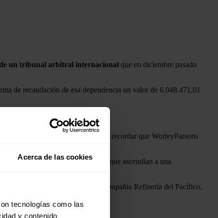
 de un tribunal arbitral internacional
que en diciembre pasado
uenta de recaudación de esa dependencia un valor de 6.048.471,01
ernacional", agregó la Procuraduría al recordar que WorleyParsons
Acerca de las cookies
tensiones de la firma estadounidense que ascendían a una
 petrolera Petroecuador y con la compañía Refinería del Pacífico.
l proceso.
con tecnologías como las
cidad y contenido