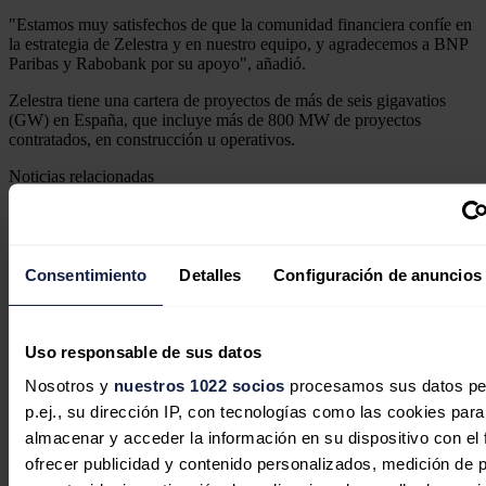
"Estamos muy satisfechos de que la comunidad financiera confíe en
la estrategia de Zelestra y en nuestro equipo, y agradecemos a BNP
Paribas y Rabobank por su apoyo", añadió.
Zelestra tiene una cartera de proyectos de más de seis gigavatios
(GW) en España, que incluye más de 800 MW de proyectos
contratados, en construcción u operativos.
Noticias relacionadas
Consentimiento
Detalles
Configuración de anuncios
La inversión energética en España
cambia de rumbo: las baterías y las
Uso responsable de sus datos
redes sustituyen al boom renovable
Nosotros y
nuestros 1022 socios
procesamos sus datos pe
Sandra Acosta
06/08/2026
p.ej., su dirección IP, con tecnologías como las cookies para
almacenar y acceder la información en su dispositivo con el 
ofrecer publicidad y contenido personalizados, medición de p