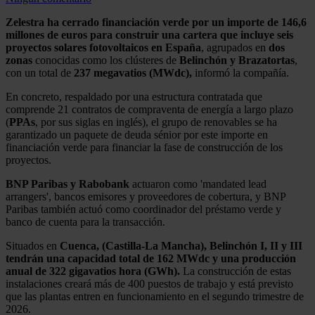
Zelestra ha cerrado financiación verde por un importe de 146,6
millones de euros para construir una cartera que incluye seis
proyectos solares fotovoltaicos en España
, agrupados en
dos
zonas
conocidas como los clústeres de
Belinchón y Brazatortas
,
con un total de
237 megavatios (MWdc),
informó la compañía.
En concreto, respaldado por una estructura contratada que
comprende 21 contratos de compraventa de energía a largo plazo
(
PPAs
, por sus siglas en inglés), el grupo de renovables se ha
garantizado un paquete de deuda sénior por este importe en
financiación verde para financiar la fase de construcción de los
proyectos.
BNP Paribas y Rabobank
actuaron como 'mandated lead
arrangers', bancos emisores y proveedores de cobertura, y BNP
Paribas también actuó como coordinador del préstamo verde y
banco de cuenta para la transacción.
Situados en
Cuenca, (Castilla-La Mancha), Belinchón I, II y III
tendrán una capacidad total de 162 MWdc y una producción
anual de 322 gigavatios hora (GWh).
La construcción de estas
instalaciones creará más de 400 puestos de trabajo y está previsto
que las plantas entren en funcionamiento en el segundo trimestre de
2026.