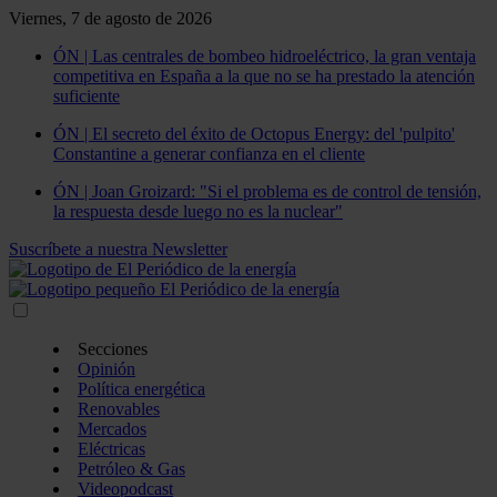
Viernes, 7 de agosto de 2026
ÓN | Las centrales de bombeo hidroeléctrico, la gran ventaja
competitiva en España a la que no se ha prestado la atención
suficiente
ÓN | El secreto del éxito de Octopus Energy: del 'pulpito'
Constantine a generar confianza en el cliente
ÓN | Joan Groizard: "Si el problema es de control de tensión,
la respuesta desde luego no es la nuclear"
Suscríbete a nuestra Newsletter
Secciones
Opinión
Política energética
Renovables
Mercados
Eléctricas
Petróleo & Gas
Videopodcast