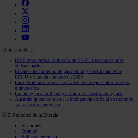
Últimas noticias
RWE devolverá al Gobierno de EEUU tres concesiones
eólicas marinas
El valor del comercio de gas natural y electricidad entre
EEUU y Canadá aumentó en 2025
Las petroleras europeas aprovechan el mejor entorno de los
últimos años
La inteligencia artificial y el futuro del sector energético
Australia quiere convertir la inteligencia artificial en motor de
su transición energética
Secciones
Opinión
Política energética