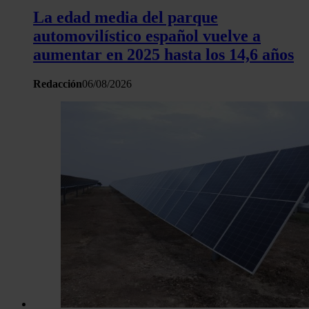
sitio web con nuestros partners de redes sociales, publicida
La edad media del parque
análisis web, quienes pueden combinarla con otra informació
automovilístico español vuelve a
haya proporcionado o que hayan recopilado a partir del uso 
aumentar en 2025 hasta los 14,6 años
hecho de sus servicios.
Redacción
06/08/2026