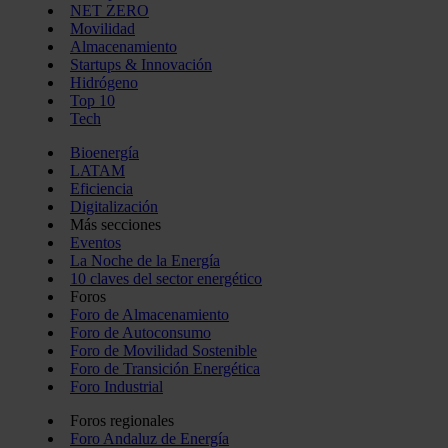
NET ZERO
Movilidad
Almacenamiento
Startups & Innovación
Hidrógeno
Top 10
Tech
Bioenergía
LATAM
Eficiencia
Digitalización
Más secciones
Eventos
La Noche de la Energía
10 claves del sector energético
Foros
Foro de Almacenamiento
Foro de Autoconsumo
Foro de Movilidad Sostenible
Foro de Transición Energética
Foro Industrial
Foros regionales
Foro Andaluz de Energía