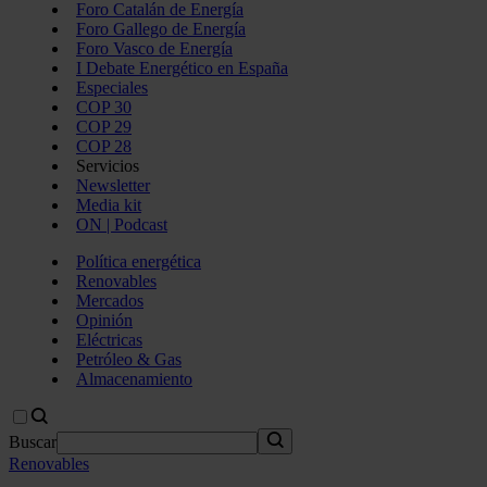
Foro Catalán de Energía
Foro Gallego de Energía
Foro Vasco de Energía
I Debate Energético en España
Especiales
COP 30
COP 29
COP 28
Servicios
Newsletter
Media kit
ON | Podcast
Política energética
Renovables
Mercados
Opinión
Eléctricas
Petróleo & Gas
Almacenamiento
Buscar
Renovables