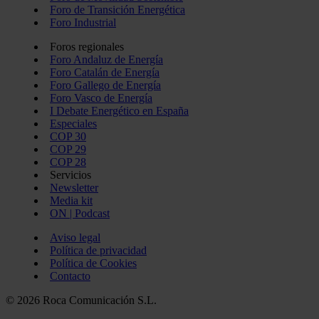
Foro de Transición Energética
Foro Industrial
Foros regionales
Foro Andaluz de Energía
Foro Catalán de Energía
Foro Gallego de Energía
Foro Vasco de Energía
I Debate Energético en España
Especiales
COP 30
COP 29
COP 28
Servicios
Newsletter
Media kit
ON | Podcast
Aviso legal
Política de privacidad
Política de Cookies
Contacto
© 2026 Roca Comunicación S.L.