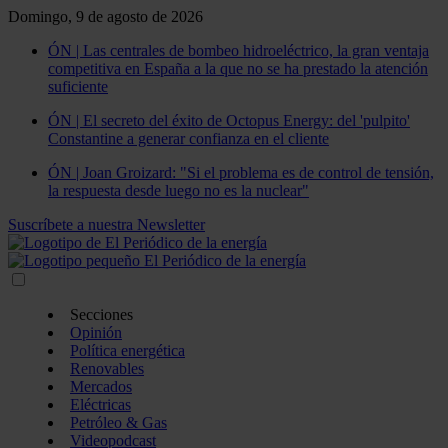
Domingo, 9 de agosto de 2026
ÓN | Las centrales de bombeo hidroeléctrico, la gran ventaja
competitiva en España a la que no se ha prestado la atención
suficiente
ÓN | El secreto del éxito de Octopus Energy: del 'pulpito'
Constantine a generar confianza en el cliente
ÓN | Joan Groizard: "Si el problema es de control de tensión,
la respuesta desde luego no es la nuclear"
Suscríbete a nuestra Newsletter
Secciones
Opinión
Política energética
Renovables
Mercados
Eléctricas
Petróleo & Gas
Videopodcast