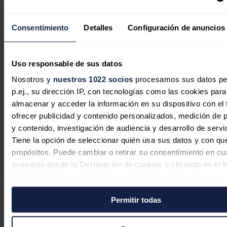
“Refuerza nuestro compromiso con la descarbonización del
transporte y reafirma nuestra intención de seguir trabajando cada día
Consentimiento
Detalles
Configuración de anuncios
para extender la adopción del vehículo eléctrico en toda Europa”,
asegura el fundador y CEO de Zunder,
Daniel
Pérez
.
Noticias relacionadas
Uso responsable de sus datos
Nosotros y
nuestros 1022 socios
procesamos sus datos pe
p.ej., su dirección IP, con tecnologías como las cookies para
almacenar y acceder la información en su dispositivo con el 
Hyundai y Zunder se alían para
ofrecer publicidad y contenido personalizados, medición de p
ofrecer ventajas de carga rápida a los
y contenido, investigación de audiencia y desarrollo de servi
clientes de vehículos eléctricos
Tiene la opción de seleccionar quién usa sus datos y con qu
propósitos. Puede cambiar o retirar su consentimiento en cu
Redacción
07/08/2026
momento desde la Declaración de cookies o clicando en el 
consentimiento.
Permitir todas
Si lo permite, también quisiéramos:
Recopilar información sobre su ubicación geográfica
Hyundai e Iberdrola ofrecen hasta
puede tener una precisión de varios metros