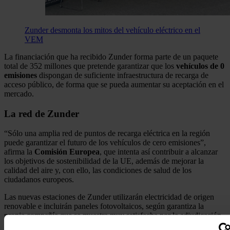
Zunder desmonta los mitos del vehículo eléctrico en el
VEM
La financiación que ha recibido Zunder forma parte de un paquete
total de 352 millones que pretende garantizar que los
vehículos de 0
emisiones
dispongan de suficiente infraestructura de recarga de
acceso público, de forma que se pueda aumentar su aceptación en el
mercado.
La red de Zunder
“Sólo una amplia red de puntos de recarga eléctrica en la región
puede garantizar el futuro de los vehículos de cero emisiones”,
afirma la
Comisión Europea
, que intenta así contribuir a alcanzar
los objetivos de sostenibilidad de la UE, además de mejorar la
calidad del aire y, con ello, las condiciones de salud de los
ciudadanos europeos.
Las nuevas estaciones de Zunder utilizarán electricidad de origen
renovable e incluirán paneles fotovoltaicos, según garantiza la
propia compañía que se muestra muy satisfecha por la adjudicación
de la
Comisión
Europea
.