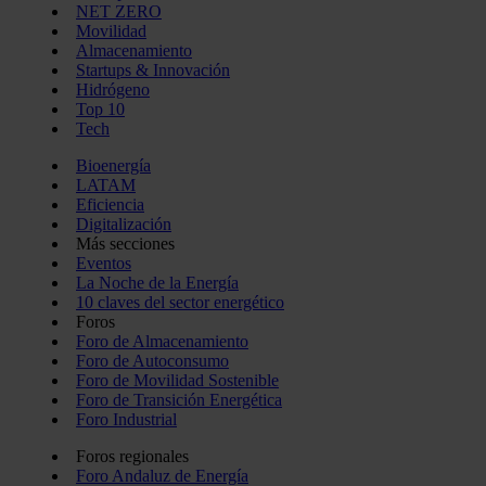
NET ZERO
Movilidad
Almacenamiento
Startups & Innovación
Hidrógeno
Top 10
Tech
Bioenergía
LATAM
Eficiencia
Digitalización
Más secciones
Eventos
La Noche de la Energía
10 claves del sector energético
Foros
Foro de Almacenamiento
Foro de Autoconsumo
Foro de Movilidad Sostenible
Foro de Transición Energética
Foro Industrial
Foros regionales
Foro Andaluz de Energía