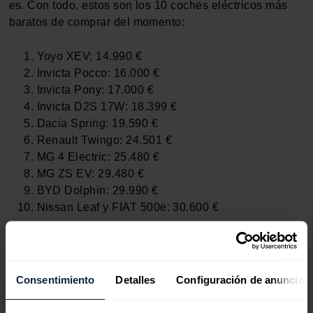
es. Con todo, estos son los 10 coches eléctricos más
baratos de comprar del momento:
Yoyo XEV: 14.990 €
Invicta Pocco: 16.000 €
Invicta Pony: 17.000 €
Invicta D2S 17W: 18.399 €
Dacia Spring: 19.590 €
Renault Twingo: 24.501 €
MG 4 Electric: 25.480 €
MG ZS EV: 29.480 €
BYD Dolphin: 29.990 €
Nissan Leaf y FIAT 500e: 30.600 €
Y en 2024, más
Consentimiento
Detalles
Configuración de anuncios
Como ves, los cinco primeros coches son meramente