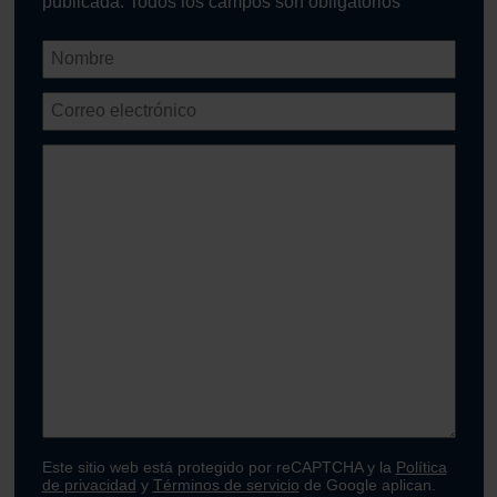
publicada. Todos los campos son obligatorios
Este sitio web está protegido por reCAPTCHA y la
Política
de privacidad
y
Términos de servicio
de Google aplican.