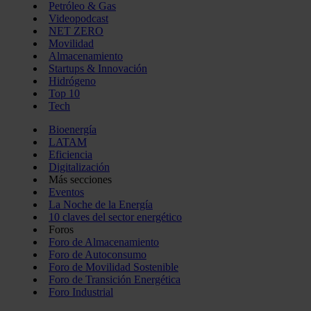
Petróleo & Gas
Videopodcast
NET ZERO
Movilidad
Almacenamiento
Startups & Innovación
Hidrógeno
Top 10
Tech
Bioenergía
LATAM
Eficiencia
Digitalización
Más secciones
Eventos
La Noche de la Energía
10 claves del sector energético
Foros
Foro de Almacenamiento
Foro de Autoconsumo
Foro de Movilidad Sostenible
Foro de Transición Energética
Foro Industrial