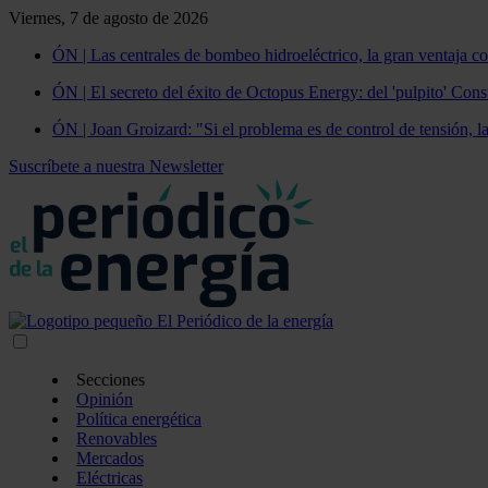
Viernes, 7 de agosto de 2026
ÓN | Las centrales de bombeo hidroeléctrico, la gran ventaja co
ÓN | El secreto del éxito de Octopus Energy: del 'pulpito' Const
ÓN | Joan Groizard: "Si el problema es de control de tensión, l
Suscríbete a nuestra Newsletter
Secciones
Opinión
Política energética
Renovables
Mercados
Eléctricas