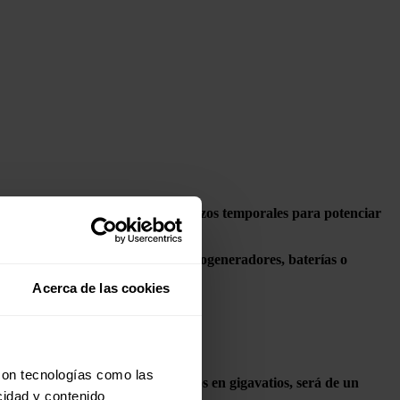
mites burocráticos y acortar los plazos temporales para potenciar
o
paneles solares fotovoltaicos, aerogeneradores, baterías o
.
Acerca de las cookies
con tecnologías como las
io (GW)--, así como los no medidos en gigavatios, será de un
cidad y contenido
erá de 12 meses.