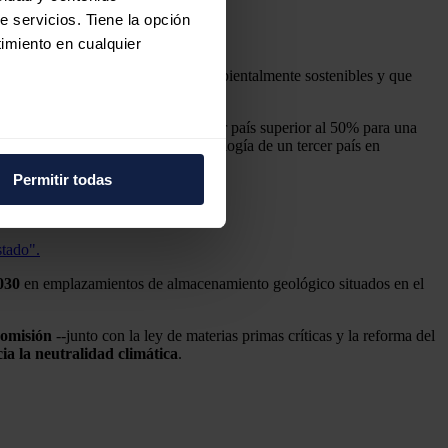
e servicios. Tiene la opción
imiento en cualquier
 dichos proyectos sean seguros y ambientalmente sostenibles y que
si existe una dependencia de un tercer país superior al 50% para una
e varios metros
 nivel de dependencia de cada tecnología de un tercer país en
icas (huellas digitales)
Permitir todas
eferencias en la
sección de
e cookies.
stado".
 funciones de redes sociales
030
en emplazamientos de almacenamiento geológico situados en el
con nuestros partners de
ue les haya proporcionado o
Comisión
--junto con la ley de materias primas críticas y la reforma del
ia la neutralidad climática
.