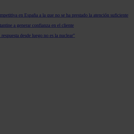
mpetitiva en España a la que no se ha prestado la atención suficiente
antine a generar confianza en el cliente
a respuesta desde luego no es la nuclear"