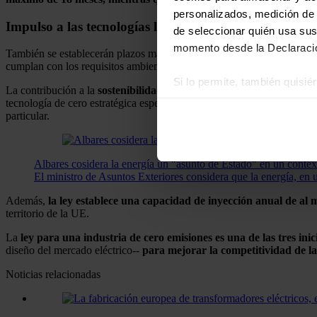
personalizados, medición de p
Impulso a las tecnologías limpias
de seleccionar quién usa sus
momento desde la Declaració
También se establecerán plazos más cortos para proyectos estratégico
cumplan con los requisitos ambientales, sociales y de seguridad.
Si lo permite, también quisi
La contribución a la
sostenibilidad
ambiental
será un requisito mínim
Recopilar información
tecnología de cero estratégica específica o para sus componentes. Este
particular.
Identificar su disposi
Obtenga más información sob
datos
. Puede cambiar o reti
Albares cosidera la energía un "asunto de Estado" en un conte
El ministro de Asuntos Exteriores considera que la energía, en
Las cookies de este sitio we
Además,
la ley establece una capacidad de inyección anual de al
y analizar el tráfico. Ademá
territorio de la UE.
redes sociales, publicidad y
La
ley para una industria de cero emisiones es una de las tres inic
que hayan recopilado a parti
diseño del mercado eléctrico--
para mejorar la competitividad de la
Noticias relacionadas