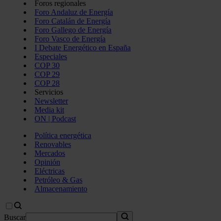
Foros regionales
Foro Andaluz de Energía
Foro Catalán de Energía
Foro Gallego de Energía
Foro Vasco de Energía
I Debate Energético en España
Especiales
COP 30
COP 29
COP 28
Servicios
Newsletter
Media kit
ON | Podcast
Política energética
Renovables
Mercados
Opinión
Eléctricas
Petróleo & Gas
Almacenamiento
Buscar