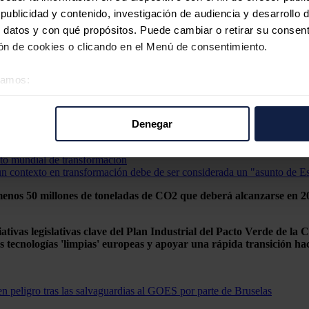
ublicidad y contenido, investigación de audiencia y desarrollo d
 datos y con qué propósitos. Puede cambiar o retirar su consent
n de cookies o clicando en el Menú de consentimiento.
s e independientemente de los plazos, el procedimiento garantizará que
éramos:
o obligatorio, mientras que la contribución a la resiliencia se aplicará 
 sobre su ubicación geográfica que puede tener una precisión d
 criterio sólo se tendrá en cuenta si la Comisión ha evaluado primero el
tivo analizándolo activamente para buscar características específ
Denegar
re cómo se procesan sus datos personales y establezca sus pr
rar su consentimiento en cualquier momento en la Declaración d
xto mundial de transformación
 un contexto en transformación debe de ser considerada un "asunto de E
b se usan para personalizar el contenido y los anuncios, ofrecer
 menos 50 millones de toneladas de CO2 que deberá alcanzarse en 2
s, compartimos información sobre el uso que haga del sitio web 
 análisis web, quienes pueden combinarla con otra información q
iativas legislativas clave del Plan Industrial del Pacto Verde de la 
r del uso que haya hecho de sus servicios.
s tecnologías 'limpias' europeas y apoyar una rápida transición hac