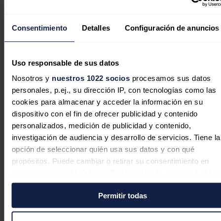
"La sostenibilidad es el centro de nuestra estrategia ‘Charting the
Course’, la cual se basa en cuatro pilares fundamentales: personas,
Consentimiento
Detalles
Configuración de anuncios
producto, plataforma y rendimiento, todos ellos profundamente
arraigados en los cimientos de nuestro programa ‘Sail & Sustain’.
Entendemos que el éxito de nuestro negocio está ligado a la salud de
nuestro planeta y de nuestras comunidades, por lo que estamos
Uso responsable de sus datos
dedicados a integrar de forma holística la sostenibilidad en nuestra
estrategia de negocio", explica
Harry
Sommer
, presidente y CEO
Nosotros y
nuestros 1022 socios
procesamos sus datos
de Norwegian Cruise Line Holdings.
personales, p.ej., su dirección IP, con tecnologías como las
El informe ‘Sail & Sustain’ de 2023 destaca los principales avances
cookies para almacenar y acceder la información en su
y compromisos dentro de cinco pilares : reducir el impacto
dispositivo con el fin de ofrecer publicidad y contenido
medioambiental, navegar con seguridad, fortalecer las comunidades,
personalizados, medición de publicidad y contenido,
empoderar a las personas y operar con integridad y responsabilidad.
investigación de audiencia y desarrollo de servicios. Tiene la
Noticias relacionadas
opción de seleccionar quién usa sus datos y con qué
propósitos. Puede cambiar o retirar su consentimiento en
cualquier momento desde la Declaración de cookies o clica
en el Menú de consentimiento.
Permitir todas
Hunosa dice que su nuevo plan de
Si lo permite, también quisiéramos:
empresa garantiza la supervivencia