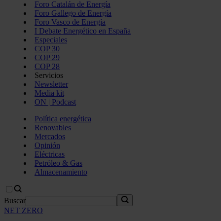
Foro Catalán de Energía
Foro Gallego de Energía
Foro Vasco de Energía
I Debate Energético en España
Especiales
COP 30
COP 29
COP 28
Servicios
Newsletter
Media kit
ON | Podcast
Política energética
Renovables
Mercados
Opinión
Eléctricas
Petróleo & Gas
Almacenamiento
Buscar
NET ZERO