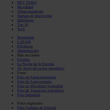
NET ZERO
Movilidad
Almacenamiento
Startups & Innovación
Hidrógeno
Top 10
Tech
Bioenergía
LATAM
Eficiencia
Digitalización
Más secciones
Eventos
La Noche de la Energía
10 claves del sector energético
Foros
Foro de Almacenamiento
Foro de Autoconsumo
Foro de Movilidad Sostenible
Foro de Transición Energética
Foro Industrial
Foros regionales
Foro Andaluz de Energía