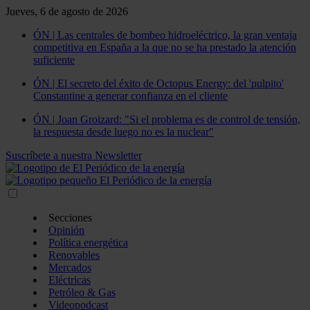
Jueves, 6 de agosto de 2026
ÓN | Las centrales de bombeo hidroeléctrico, la gran ventaja
competitiva en España a la que no se ha prestado la atención
suficiente
ÓN | El secreto del éxito de Octopus Energy: del 'pulpito'
Constantine a generar confianza en el cliente
ÓN | Joan Groizard: "Si el problema es de control de tensión,
la respuesta desde luego no es la nuclear"
Suscríbete a nuestra Newsletter
Secciones
Opinión
Política energética
Renovables
Mercados
Eléctricas
Petróleo & Gas
Videopodcast