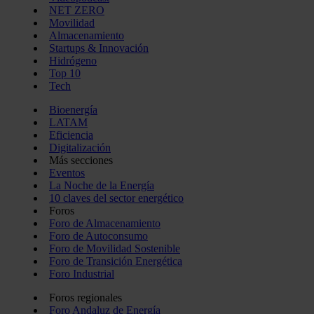
NET ZERO
Movilidad
Almacenamiento
Startups & Innovación
Hidrógeno
Top 10
Tech
Bioenergía
LATAM
Eficiencia
Digitalización
Más secciones
Eventos
La Noche de la Energía
10 claves del sector energético
Foros
Foro de Almacenamiento
Foro de Autoconsumo
Foro de Movilidad Sostenible
Foro de Transición Energética
Foro Industrial
Foros regionales
Foro Andaluz de Energía