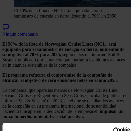
El 50% de la flota de NCL está equipada para su
suministro de energía en tierra llegando al 70% en 2050
Ningún comentario
El 50% de la flota de Norwegian Cruise Lines (NCL
)
está
equipada para el suministro de energía en tierra, aumentando
su objetivo al 70% para 2025,
según datos del informe 'Sail &
Sustain' publicado por la naviera que muestran los últimos avances
en iniciativas sostenibles de la compañía.
El programa refuerza el compromiso de la compañía de
alcanzar el objetivo de cero emisiones netas en el año 2050
.
La compañía, que opera las marcas de Norwegian Cruise Line,
Oceania Cruises y Regent Seven Seas Cruises, acaba de publicar el
informe 'Sail & Sustain' de 2023, en el que se detallan los avances
de la compañía en su programa internacional de sostenibilidad,
haciendo hincapié en la dedicación de la empresa en
impulsar un
impacto medioambiental y social positivo.
La sostenibilidad para NCL