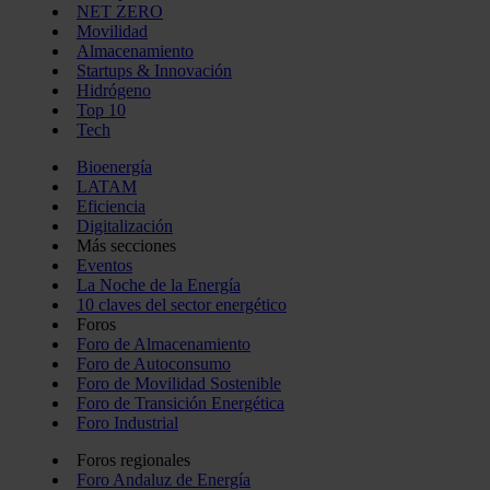
NET ZERO
Movilidad
Almacenamiento
Startups & Innovación
Hidrógeno
Top 10
Tech
Bioenergía
LATAM
Eficiencia
Digitalización
Más secciones
Eventos
La Noche de la Energía
10 claves del sector energético
Foros
Foro de Almacenamiento
Foro de Autoconsumo
Foro de Movilidad Sostenible
Foro de Transición Energética
Foro Industrial
Foros regionales
Foro Andaluz de Energía