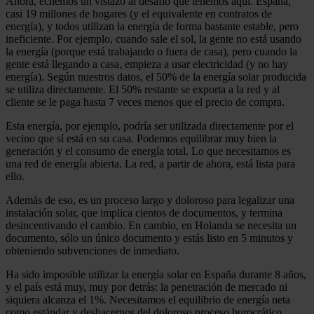
Ahora, echemos un vistazo al desafío que tenemos aquí. España,
casi 19 millones de hogares (y el equivalente en contratos de
energía), y todos utilizan la energía de forma bastante estable, pero
ineficiente. Por ejemplo, cuando sale el sol, la gente no está usando
la energía (porque está trabajando o fuera de casa), pero cuando la
gente está llegando a casa, empieza a usar electricidad (y no hay
energía). Según nuestros datos, el 50% de la energía solar producida
se utiliza directamente. El 50% restante se exporta a la red y al
cliente se le paga hasta 7 veces menos que el precio de compra.
Esta energía, por ejemplo, podría ser utilizada directamente por el
vecino que sí está en su casa. Podemos equilibrar muy bien la
generación y el consumo de energía total. Lo que necesitamos es
una red de energía abierta. La red, a partir de ahora, está lista para
ello.
Además de eso, es un proceso largo y doloroso para legalizar una
instalación solar, que implica cientos de documentos, y termina
desincentivando el cambio. En cambio, en Holanda se necesita un
documento, sólo un único documento y estás listo en 5 minutos y
obteniendo subvenciones de inmediato.
Ha sido imposible utilizar la energía solar en España durante 8 años,
y el país está muy, muy por detrás: la penetración de mercado ni
siquiera alcanza el 1%. Necesitamos el equilibrio de energía neta
como estándar y deshacernos del doloroso proceso burocrático.