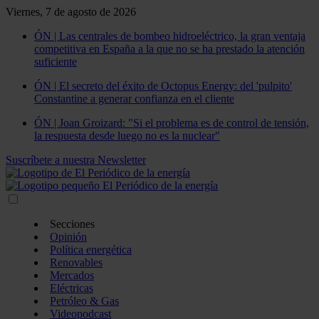
Viernes, 7 de agosto de 2026
ÓN | Las centrales de bombeo hidroeléctrico, la gran ventaja
competitiva en España a la que no se ha prestado la atención
suficiente
ÓN | El secreto del éxito de Octopus Energy: del 'pulpito'
Constantine a generar confianza en el cliente
ÓN | Joan Groizard: "Si el problema es de control de tensión,
la respuesta desde luego no es la nuclear"
Suscríbete a nuestra Newsletter
Secciones
Opinión
Política energética
Renovables
Mercados
Eléctricas
Petróleo & Gas
Videopodcast