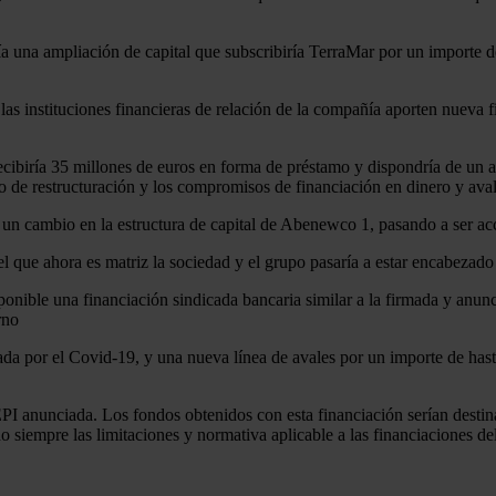
una ampliación de capital que subscribiría TerraMar por un importe de 
 las instituciones financieras de relación de la compañía aporten nueva 
recibiría 35 millones de euros en forma de préstamo y dispondría de un 
to de restructuración y los compromisos de financiación en dinero y ava
a un cambio en la estructura de capital de Abenewco 1, pasando a ser a
el que ahora es matriz la sociedad y el grupo pasaría a estar encabeza
onible una financiación sindicada bancaria similar a la firmada y anun
rno
da por el Covid-19, y una nueva línea de avales por un importe de has
n SEPI anunciada. Los fondos obtenidos con esta financiación serían desti
 siempre las limitaciones y normativa aplicable a las financiaciones del