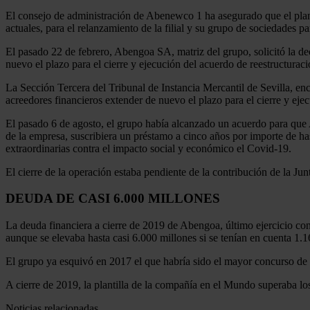
El consejo de administración de Abenewco 1 ha asegurado que el plan de
actuales, para el relanzamiento de la filial y su grupo de sociedades pa
El pasado 22 de febrero, Abengoa SA, matriz del grupo, solicitó la de
nuevo el plazo para el cierre y ejecución del acuerdo de reestructuraci
La Sección Tercera del Tribunal de Instancia Mercantil de Sevilla, en
acreedores financieros extender de nuevo el plazo para el cierre y ejec
El pasado 6 de agosto, el grupo había alcanzado un acuerdo para que
de la empresa, suscribiera un préstamo a cinco años por importe de ha
extraordinarias contra el impacto social y económico el Covid-19.
El cierre de la operación estaba pendiente de la contribución de la Ju
DEUDA DE CASI 6.000 MILLONES
La deuda financiera a cierre de 2019 de Abengoa, último ejercicio co
aunque se elevaba hasta casi 6.000 millones si se tenían en cuenta 1.
El grupo ya esquivó en 2017 el que habría sido el mayor concurso de 
A cierre de 2019, la plantilla de la compañía en el Mundo superaba l
Noticias relacionadas