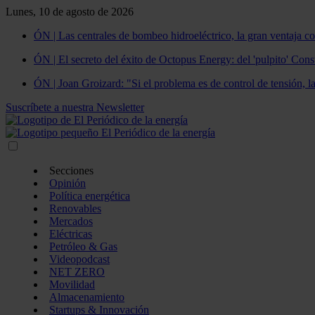
Lunes, 10 de agosto de 2026
ÓN | Las centrales de bombeo hidroeléctrico, la gran ventaja co
ÓN | El secreto del éxito de Octopus Energy: del 'pulpito' Const
ÓN | Joan Groizard: "Si el problema es de control de tensión, l
Suscríbete a nuestra Newsletter
Secciones
Opinión
Política energética
Renovables
Mercados
Eléctricas
Petróleo & Gas
Videopodcast
NET ZERO
Movilidad
Almacenamiento
Startups & Innovación