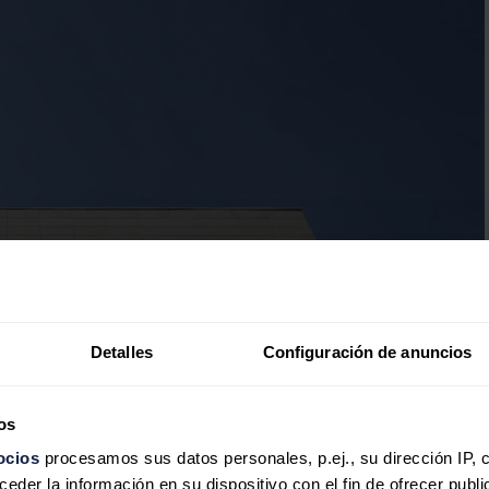
Detalles
Configuración de anuncios
os
ocios
procesamos sus datos personales, p.ej., su dirección IP, 
der la información en su dispositivo con el fin de ofrecer publi