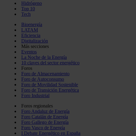
Hidrógeno
Top 10
Tech
Bioenergía
LATAM
Eficiencia
Digitalización
Más secciones
Eventos
La Noche de la Energía
10 claves del sector energético
Foros
Foro de Almacenamiento
Foro de Autoconsumo
Foro de Movilidad Sostenible
Foro de Transición Energética
Foro Industrial
Foros regionales
Foro Andaluz de Energía
Foro Catalán de Energía
Foro Gallego de Energía
Foro Vasco de Energía
I Debate Energético en España