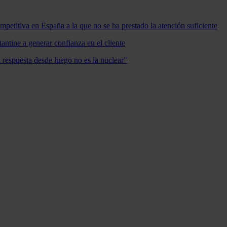
mpetitiva en España a la que no se ha prestado la atención suficiente
antine a generar confianza en el cliente
a respuesta desde luego no es la nuclear"