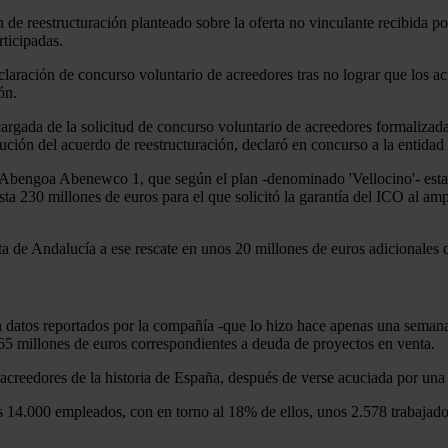
 reestructuración planteado sobre la oferta no vinculante recibida por 
rticipadas.
claración de concurso voluntario de acreedores tras no lograr que los ac
ón.
cargada de la solicitud de concurso voluntario de acreedores formalizada
ución del acuerdo de reestructuración, declaró en concurso a la entidad 
 Abengoa Abenewco 1, que según el plan -denominado 'Vellocino'- estab
sta 230 millones de euros para el que solicitó la garantía del ICO al 
nta de Andalucía a ese rescate en unos 20 millones de euros adicionales
n datos reportados por la compañía -que lo hizo hace apenas una semana 
165 millones de euros correspondientes a deuda de proyectos en venta.
acreedores de la historia de España, después de verse acuciada por una
os 14.000 empleados, con en torno al 18% de ellos, unos 2.578 trabajad