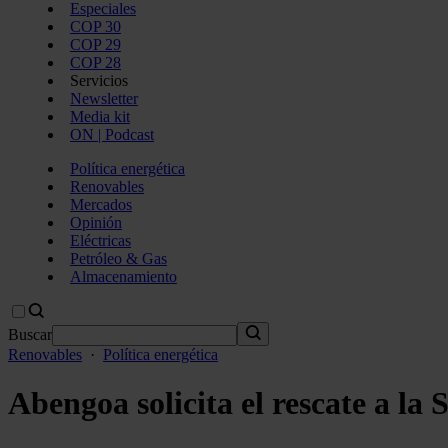
Especiales
COP 30
COP 29
COP 28
Servicios
Newsletter
Media kit
ON | Podcast
Política energética
Renovables
Mercados
Opinión
Eléctricas
Petróleo & Gas
Almacenamiento
Buscar
Renovables
·
Política energética
Abengoa solicita el rescate a la