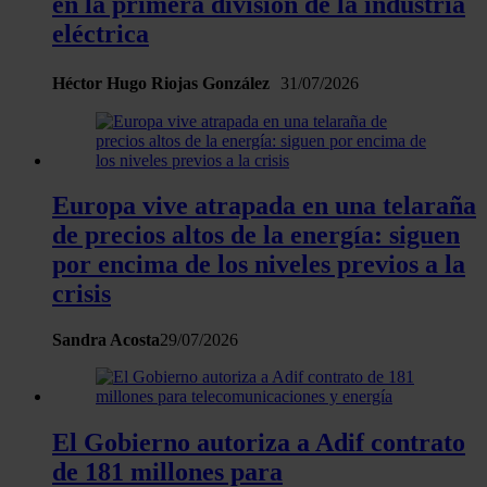
en la primera división de la industria
el contenido y los anuncios, ofrecer funciones de redes
eléctrica
sociales y analizar el tráfico. Además, compartimos
información sobre el uso que haga del sitio web con
Héctor Hugo Riojas González
31/07/2026
nuestros partners de redes sociales, publicidad y análisis
web, quienes pueden combinarla con otra información
que les haya proporcionado o que hayan recopilado a
partir del uso que haya hecho de sus servicios.
Europa vive atrapada en una telaraña
de precios altos de la energía: siguen
por encima de los niveles previos a la
crisis
Sandra Acosta
29/07/2026
El Gobierno autoriza a Adif contrato
de 181 millones para