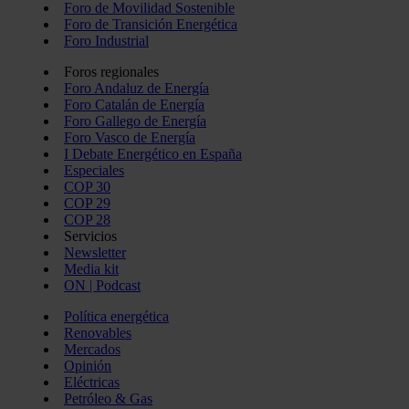
Foro de Movilidad Sostenible
Foro de Transición Energética
Foro Industrial
Foros regionales
Foro Andaluz de Energía
Foro Catalán de Energía
Foro Gallego de Energía
Foro Vasco de Energía
I Debate Energético en España
Especiales
COP 30
COP 29
COP 28
Servicios
Newsletter
Media kit
ON | Podcast
Política energética
Renovables
Mercados
Opinión
Eléctricas
Petróleo & Gas