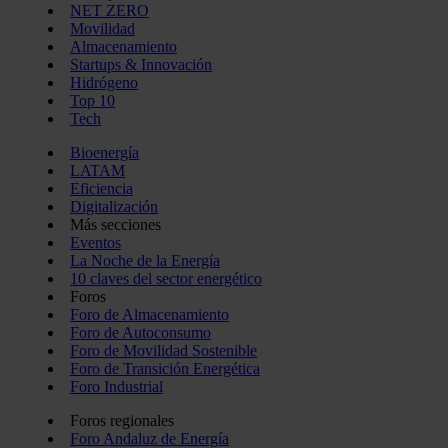
NET ZERO
Movilidad
Almacenamiento
Startups & Innovación
Hidrógeno
Top 10
Tech
Bioenergía
LATAM
Eficiencia
Digitalización
Más secciones
Eventos
La Noche de la Energía
10 claves del sector energético
Foros
Foro de Almacenamiento
Foro de Autoconsumo
Foro de Movilidad Sostenible
Foro de Transición Energética
Foro Industrial
Foros regionales
Foro Andaluz de Energía