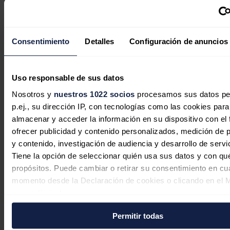
Aena licita las plantas fotovoltaicas de Barcelona-El
Prat y Reus (Tarragona) por 30 millones
Consentimiento
Detalles
Configuración de anuncios
Aena ha aprobado la licitación de las plantas
fotovoltaicas de los aeropuertos de Barcelona-El Prat y
Reus (Tarragona) por más de 30 millones de euros.
Uso responsable de sus datos
Con esta hoja de ruta, Aena trabaja para reducir las
emisiones
,
siendo su objetivo convertirse en un operador de aeropuertos neutral
Nosotros y
nuestros 1022 socios
procesamos sus datos pe
en carbono en 2026 y sentar las bases para alcanzar las cero
p.ej., su dirección IP, con tecnologías como las cookies para
emisiones netas en 2040.
almacenar y acceder la información en su dispositivo con el 
El cumplimiento del Plan de Acción Climática de Aena es sometido
ofrecer publicidad y contenido personalizados, medición de p
a aprobación cada año en su junta general de accionistas, siendo la
primera empresa española y una de las primeras del mundo en rendir
y contenido, investigación de audiencia y desarrollo de servi
cuentas a los accionistas sobre su desempeño en materia de acción
Tiene la opción de seleccionar quién usa sus datos y con qu
climática, según ha destacado.
propósitos. Puede cambiar o retirar su consentimiento en cu
Noticias relacionadas
momento desde la Declaración de cookies o clicando en el 
consentimiento.
Permitir todas
Si lo permite, también quisiéramos:
Las petroleras europeas aprovechan