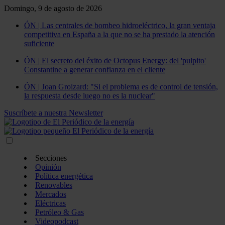
Domingo, 9 de agosto de 2026
ÓN | Las centrales de bombeo hidroeléctrico, la gran ventaja
competitiva en España a la que no se ha prestado la atención
suficiente
ÓN | El secreto del éxito de Octopus Energy: del 'pulpito'
Constantine a generar confianza en el cliente
ÓN | Joan Groizard: "Si el problema es de control de tensión,
la respuesta desde luego no es la nuclear"
Suscríbete a nuestra Newsletter
Secciones
Opinión
Política energética
Renovables
Mercados
Eléctricas
Petróleo & Gas
Videopodcast