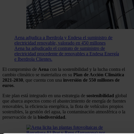
Aena adjudica a Iberdrola y Endesa el suministro de
electricidad renovable, valorado en 450 millones
Aena ha adjudicado el contrato de suministro de
electricidad procedente de renovables a Endesa Energía
e Iberdrola Clientes.
El compromiso de
Aena
con la sostenibilidad y la lucha contra el
cambio climático se materializa en su
Plan de Acción Climática
2021-2030
, que cuenta con una
inversión de 550 millones de
euros
.
Este plan está integrado en una estrategia de
sostenibilidad
global
que abarca aspectos como el abastecimiento de energía de fuentes
renovables, la eficiencia energética, la flota de vehículos propios
sostenibles, la gestión del agua, la contaminación atmosférica o la
preservación de la
biodiversidad
.