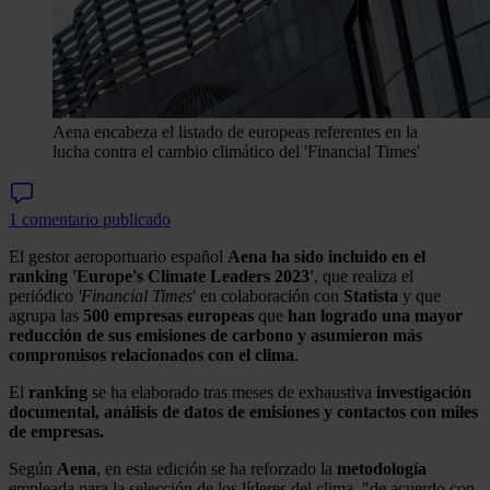
Aena encabeza el listado de europeas referentes en la
lucha contra el cambio climático del 'Financial Times'
1 comentario publicado
El gestor aeroportuario español
Aena
ha sido incluido en el
ranking 'Europe's Climate Leaders 2023'
, que realiza el
periódico
'Financial Times
' en colaboración con
Statista
y que
agrupa las
500 empresas europeas
que
han logrado una mayor
reducción de sus emisiones de carbono y asumieron más
compromisos relacionados con el clima
.
El
ranking
se ha elaborado tras meses de exhaustiva
investigación
documental, análisis de datos de emisiones y contactos con miles
de empresas.
Según
Aena
, en esta edición se ha reforzado la
metodología
empleada para la selección de los líderes del clima, "de acuerdo con