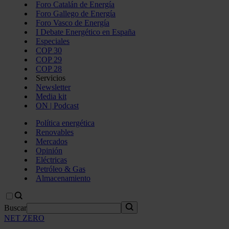
Foro Catalán de Energía
Foro Gallego de Energía
Foro Vasco de Energía
I Debate Energético en España
Especiales
COP 30
COP 29
COP 28
Servicios
Newsletter
Media kit
ON | Podcast
Política energética
Renovables
Mercados
Opinión
Eléctricas
Petróleo & Gas
Almacenamiento
Buscar
NET ZERO