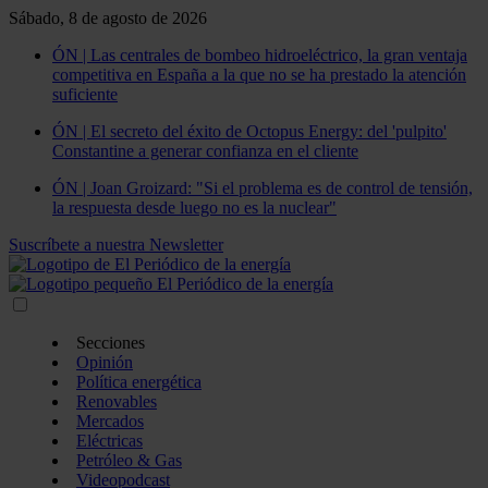
Sábado, 8 de agosto de 2026
ÓN | Las centrales de bombeo hidroeléctrico, la gran ventaja
competitiva en España a la que no se ha prestado la atención
suficiente
ÓN | El secreto del éxito de Octopus Energy: del 'pulpito'
Constantine a generar confianza en el cliente
ÓN | Joan Groizard: "Si el problema es de control de tensión,
la respuesta desde luego no es la nuclear"
Suscríbete a nuestra Newsletter
Secciones
Opinión
Política energética
Renovables
Mercados
Eléctricas
Petróleo & Gas
Videopodcast