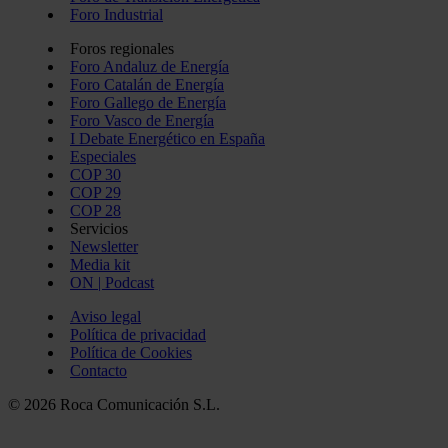
Foro Industrial
Foros regionales
Foro Andaluz de Energía
Foro Catalán de Energía
Foro Gallego de Energía
Foro Vasco de Energía
I Debate Energético en España
Especiales
COP 30
COP 29
COP 28
Servicios
Newsletter
Media kit
ON | Podcast
Aviso legal
Política de privacidad
Política de Cookies
Contacto
© 2026 Roca Comunicación S.L.