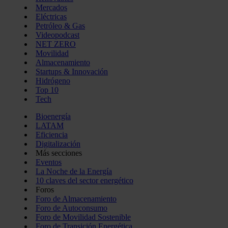
Mercados
Eléctricas
Petróleo & Gas
Videopodcast
NET ZERO
Movilidad
Almacenamiento
Startups & Innovación
Hidrógeno
Top 10
Tech
Bioenergía
LATAM
Eficiencia
Digitalización
Más secciones
Eventos
La Noche de la Energía
10 claves del sector energético
Foros
Foro de Almacenamiento
Foro de Autoconsumo
Foro de Movilidad Sostenible
Foro de Transición Energética