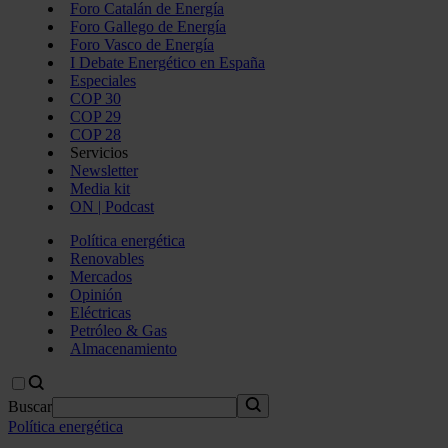
Foro Catalán de Energía
Foro Gallego de Energía
Foro Vasco de Energía
I Debate Energético en España
Especiales
COP 30
COP 29
COP 28
Servicios
Newsletter
Media kit
ON | Podcast
Política energética
Renovables
Mercados
Opinión
Eléctricas
Petróleo & Gas
Almacenamiento
Buscar
Política energética