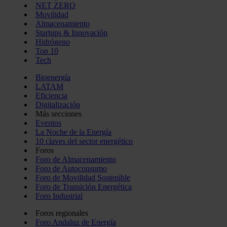
NET ZERO
Movilidad
Almacenamiento
Startups & Innovación
Hidrógeno
Top 10
Tech
Bioenergía
LATAM
Eficiencia
Digitalización
Más secciones
Eventos
La Noche de la Energía
10 claves del sector energético
Foros
Foro de Almacenamiento
Foro de Autoconsumo
Foro de Movilidad Sostenible
Foro de Transición Energética
Foro Industrial
Foros regionales
Foro Andaluz de Energía