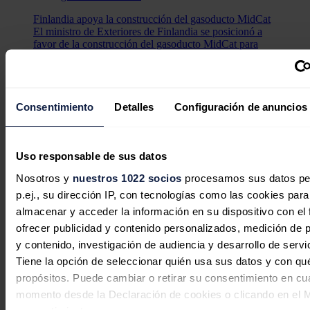
Finlandia apoya la construcción del gasoducto MidCat
El ministro de Exteriores de Finlandia se posicionó a
favor de la construcción del gasoducto MidCat para
transportar gas desde España a Alemania por Francia.
El vicepresidente de la Comisión y alto representante de la UE para
Asuntos Exteriores,
Josep
Borrell
, también se ha manifestado
recientemente a favor de desarrollar esa infraestructura gasística con
Consentimiento
Detalles
Configuración de anuncios
la idea de que también sirva para transportar hidrógeno verde en el
futuro.
Noticias relacionadas
Uso responsable de sus datos
Nosotros y
nuestros 1022 socios
procesamos sus datos pe
p.ej., su dirección IP, con tecnologías como las cookies para
almacenar y acceder la información en su dispositivo con el 
España supera ya el 70 % de reservas
ofrecer publicidad y contenido personalizados, medición de p
de gas pero los combustibles siguen
y contenido, investigación de audiencia y desarrollo de servi
tensionados
Tiene la opción de seleccionar quién usa sus datos y con qu
propósitos. Puede cambiar o retirar su consentimiento en cu
Redacción
07/08/2026
momento desde la Declaración de cookies o clicando en el 