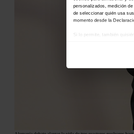
personalizados, medición de p
de seleccionar quién usa sus
momento desde la Declaració
Si lo permite, también quisi
Recopilar información
Identificar su disposi
Obtenga más información sob
datos
. Puede cambiar o reti
Las cookies de este sitio we
y analizar el tráfico. Ademá
redes sociales, publicidad y
que hayan recopilado a parti
Alemania debate alargar la vida de tres reactores nucleares hasta