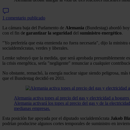
1 comentario publicado
La cámara baja del Parlamento de
Alemania
(Bundestag) abordó hoy 
con el fin d
e garantizar la seguridad
del
suministro
energético
.
"Yo preferiría que esta enmienda no fuera necesaria", dijo la ministr
socialdemócratas, verdes y liberales.
Lemke subrayó que la medida, que será aprobada presumiblemente este
la crisis energética, sería "negligente" renunciar a cualquier contribu
No obstante, remachó, la energía nuclear sigue siendo peligrosa, más 
que el Bundestag decidió en 2011.
Alemania activa topes al precio del gas y electricidad a hogare
Alemania activará los topes al precio del gas y de la electricida
medianas empresas.
Esta posición fue apoyada por el diputado socialdemócrata
Jakob Bl
podrían producirse algunos cortes temporales de suministro en inviern