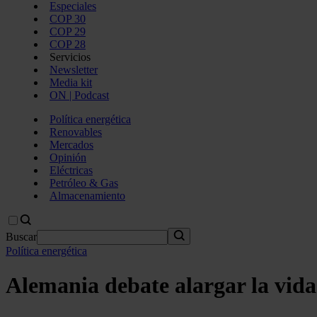
Especiales
COP 30
COP 29
COP 28
Servicios
Newsletter
Media kit
ON | Podcast
Política energética
Renovables
Mercados
Opinión
Eléctricas
Petróleo & Gas
Almacenamiento
Buscar
Política energética
Alemania debate alargar la vida 