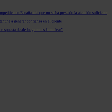
mpetitiva en España a la que no se ha prestado la atención suficiente
antine a generar confianza en el cliente
a respuesta desde luego no es la nuclear"