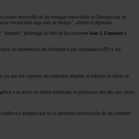
l escaso desarrollo de las energías renovables en Baviera (sur de
erar electricidad algo más de tiempo", afirmó el diputado.
 "sensatez" prolongar la vida de los reactore
s Isar 2
,
Emsland
y
aros, la ultraderecha de Alternativa por Alemania (AfD) y los
io, ya que los expertos recomiendan ampliar al máximo la oferta de
gética a su juicio no habrá terminado en primavera del año que viene.
e conlleva y aseguró que la ya aprobada reactivación de las centrales