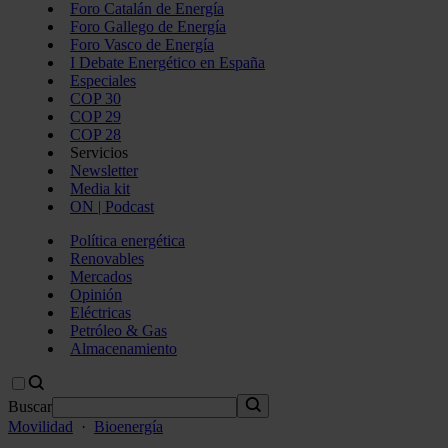
Foro Catalán de Energía
Foro Gallego de Energía
Foro Vasco de Energía
I Debate Energético en España
Especiales
COP 30
COP 29
COP 28
Servicios
Newsletter
Media kit
ON | Podcast
Política energética
Renovables
Mercados
Opinión
Eléctricas
Petróleo & Gas
Almacenamiento
Buscar
Movilidad
·
Bioenergía