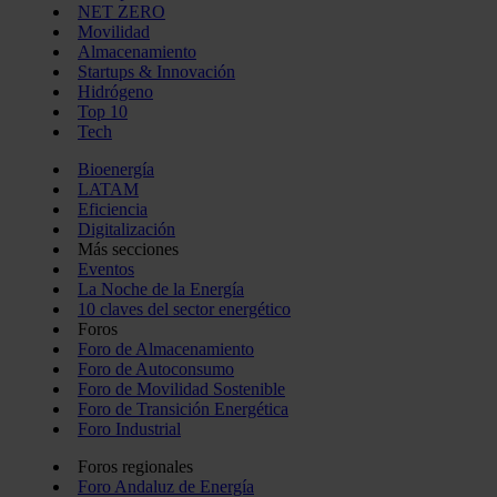
NET ZERO
Movilidad
Almacenamiento
Startups & Innovación
Hidrógeno
Top 10
Tech
Bioenergía
LATAM
Eficiencia
Digitalización
Más secciones
Eventos
La Noche de la Energía
10 claves del sector energético
Foros
Foro de Almacenamiento
Foro de Autoconsumo
Foro de Movilidad Sostenible
Foro de Transición Energética
Foro Industrial
Foros regionales
Foro Andaluz de Energía