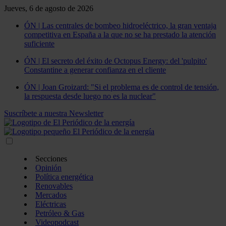
Jueves, 6 de agosto de 2026
ÓN | Las centrales de bombeo hidroeléctrico, la gran ventaja
competitiva en España a la que no se ha prestado la atención
suficiente
ÓN | El secreto del éxito de Octopus Energy: del 'pulpito'
Constantine a generar confianza en el cliente
ÓN | Joan Groizard: "Si el problema es de control de tensión,
la respuesta desde luego no es la nuclear"
Suscríbete a nuestra Newsletter
Secciones
Opinión
Política energética
Renovables
Mercados
Eléctricas
Petróleo & Gas
Videopodcast