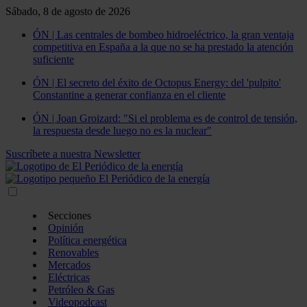
Sábado, 8 de agosto de 2026
ÓN | Las centrales de bombeo hidroeléctrico, la gran ventaja
competitiva en España a la que no se ha prestado la atención
suficiente
ÓN | El secreto del éxito de Octopus Energy: del 'pulpito'
Constantine a generar confianza en el cliente
ÓN | Joan Groizard: "Si el problema es de control de tensión,
la respuesta desde luego no es la nuclear"
Suscríbete a nuestra Newsletter
Secciones
Opinión
Política energética
Renovables
Mercados
Eléctricas
Petróleo & Gas
Videopodcast