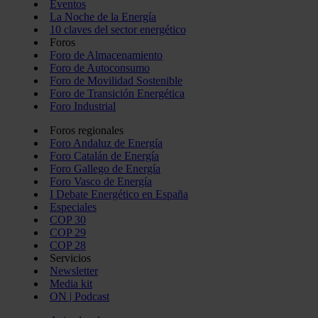
Eventos
La Noche de la Energía
10 claves del sector energético
Foros
Foro de Almacenamiento
Foro de Autoconsumo
Foro de Movilidad Sostenible
Foro de Transición Energética
Foro Industrial
Foros regionales
Foro Andaluz de Energía
Foro Catalán de Energía
Foro Gallego de Energía
Foro Vasco de Energía
I Debate Energético en España
Especiales
COP 30
COP 29
COP 28
Servicios
Newsletter
Media kit
ON | Podcast