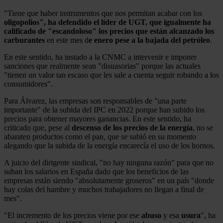
"Tiene que haber instrumentos que nos permitan acabar con los
oligopolios", ha defendido el líder de UGT, que igualmente ha
calificado de "escandoloso" los precios que están alcanzado los
carburantes
en este mes d
e enero pese a la bajada del petróleo
.
En este sentido, ha instado a la CNMC a intervenir e imponer
sanciones que realmente sean "disuasorias" porque las actuales
"tienen un valor tan escaso que les sale a cuenta seguir robando a los
consumidores".
Para Álvarez, las empresas son responsables de "una parte
importante" de la subida del IPC en 2022 porque han subido los
precios para obtener mayores ganancias. En este sentido, ha
criticado que, pese al
descenso de los precios de la energía
, no se
abaraten productos como el pan, que se subió en su momento
alegando que la subida de la energía encarecía el uso de los hornos.
A juicio del dirigente sindical, "no hay ninguna razón" para que no
suban los salarios en España dado que los beneficios de las
empresas están siendo "absolutamente groseros" en un país "donde
hay colas del hambre y muchos trabajadores no llegan a final de
mes".
"El incremento de los precios viene por ese
abuso
y esa
usura
", ha