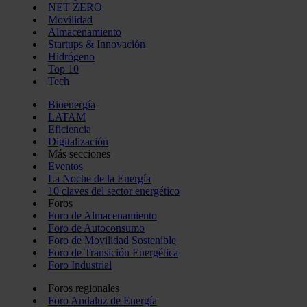
NET ZERO
Movilidad
Almacenamiento
Startups & Innovación
Hidrógeno
Top 10
Tech
Bioenergía
LATAM
Eficiencia
Digitalización
Más secciones
Eventos
La Noche de la Energía
10 claves del sector energético
Foros
Foro de Almacenamiento
Foro de Autoconsumo
Foro de Movilidad Sostenible
Foro de Transición Energética
Foro Industrial
Foros regionales
Foro Andaluz de Energía