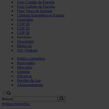
Foro Catalán de Energía
Foro Gallego de Energía
Foro Vasco de Energía
I Debate Energético en España
Especiales
COP 30
COP 29
COP 28
Servicios
Newsletter
Media kit
ON | Podcast
Política energética
Renovables
Mercados
Opinión
Eléctricas
Petróleo & Gas
Almacenamiento
Buscar
Política energética