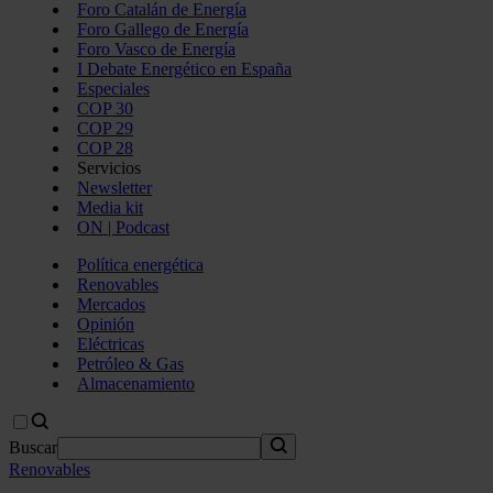
Foro Catalán de Energía
Foro Gallego de Energía
Foro Vasco de Energía
I Debate Energético en España
Especiales
COP 30
COP 29
COP 28
Servicios
Newsletter
Media kit
ON | Podcast
Política energética
Renovables
Mercados
Opinión
Eléctricas
Petróleo & Gas
Almacenamiento
Buscar
Renovables