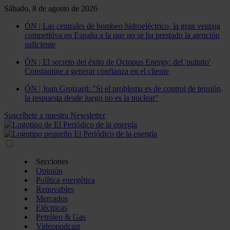
Sábado, 8 de agosto de 2026
ÓN | Las centrales de bombeo hidroeléctrico, la gran ventaja
competitiva en España a la que no se ha prestado la atención
suficiente
ÓN | El secreto del éxito de Octopus Energy: del 'pulpito'
Constantine a generar confianza en el cliente
ÓN | Joan Groizard: "Si el problema es de control de tensión,
la respuesta desde luego no es la nuclear"
Suscríbete a nuestra Newsletter
Secciones
Opinión
Política energética
Renovables
Mercados
Eléctricas
Petróleo & Gas
Videopodcast