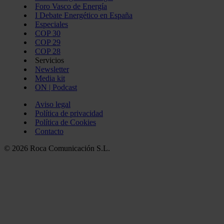
Foro Vasco de Energía
I Debate Energético en España
Especiales
COP 30
COP 29
COP 28
Servicios
Newsletter
Media kit
ON | Podcast
Aviso legal
Política de privacidad
Política de Cookies
Contacto
© 2026 Roca Comunicación S.L.