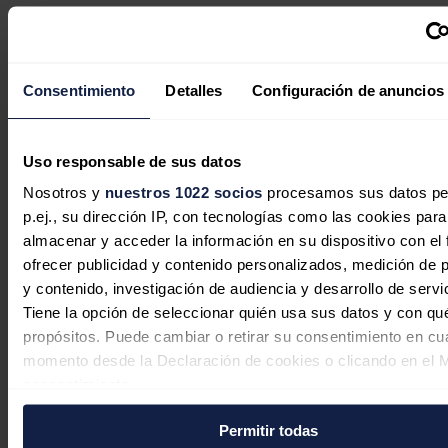
Noticias relacionadas
Consentimiento
Detalles
Configuración de anuncios
EDP invita a conocer en la FIDMA el
presente y futuro de la energía en
Uso responsable de sus datos
Asturias
Nosotros y
nuestros 1022 socios
procesamos sus datos pe
p.ej., su dirección IP, con tecnologías como las cookies para
Redacción
31/07/2026
almacenar y acceder la información en su dispositivo con el 
ofrecer publicidad y contenido personalizados, medición de p
y contenido, investigación de audiencia y desarrollo de servi
El almacenamiento energético entra
Tiene la opción de seleccionar quién usa sus datos y con qu
propósitos. Puede cambiar o retirar su consentimiento en cu
en la primera división de la industria
momento desde la Declaración de cookies o clicando en el 
eléctrica
consentimiento.
Héctor Hugo Riojas González
31/07/2026
Permitir todas
Si lo permite, también quisiéramos: