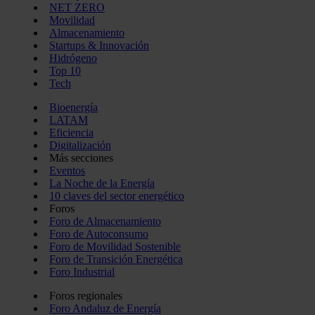
NET ZERO
Movilidad
Almacenamiento
Startups & Innovación
Hidrógeno
Top 10
Tech
Bioenergía
LATAM
Eficiencia
Digitalización
Más secciones
Eventos
La Noche de la Energía
10 claves del sector energético
Foros
Foro de Almacenamiento
Foro de Autoconsumo
Foro de Movilidad Sostenible
Foro de Transición Energética
Foro Industrial
Foros regionales
Foro Andaluz de Energía