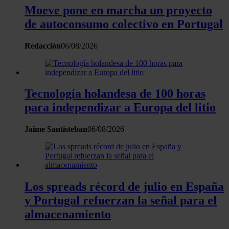
Moeve pone en marcha un proyecto
Las cookies de este sitio web se usan para personalizar el
de autoconsumo colectivo en Portugal
contenido y los anuncios, ofrecer funciones de redes sociale
analizar el tráfico. Además, compartimos información sobre 
Redacción
06/08/2026
uso que haga del sitio web con nuestros partners de redes
sociales, publicidad y análisis web, quienes pueden combina
con otra información que les haya proporcionado o que haya
recopilado a partir del uso que haya hecho de sus servicios.
Tecnología holandesa de 100 horas
para independizar a Europa del litio
Jaime Santisteban
06/08/2026
Los spreads récord de julio en España
y Portugal refuerzan la señal para el
almacenamiento