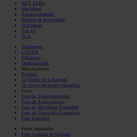
NET ZERO
Movilidad
Almacenamiento
Startups & Innovación
Hidrógeno
Top 10
Tech
Bioenergía
LATAM
Eficiencia
Digitalización
Más secciones
Eventos
La Noche de la Energía
10 claves del sector energético
Foros
Foro de Almacenamiento
Foro de Autoconsumo
Foro de Movilidad Sostenible
Foro de Transición Energética
Foro Industrial
Foros regionales
Foro Andaluz de Energía