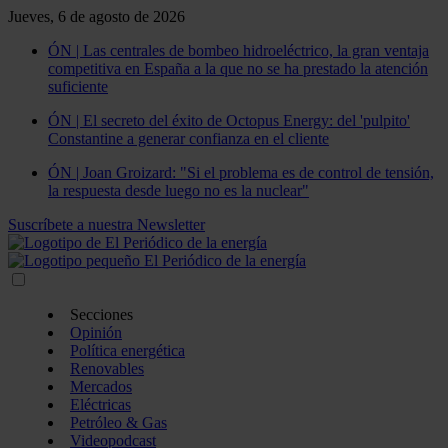
Jueves, 6 de agosto de 2026
ÓN | Las centrales de bombeo hidroeléctrico, la gran ventaja
competitiva en España a la que no se ha prestado la atención
suficiente
ÓN | El secreto del éxito de Octopus Energy: del 'pulpito'
Constantine a generar confianza en el cliente
ÓN | Joan Groizard: "Si el problema es de control de tensión,
la respuesta desde luego no es la nuclear"
Suscríbete a nuestra Newsletter
Secciones
Opinión
Política energética
Renovables
Mercados
Eléctricas
Petróleo & Gas
Videopodcast