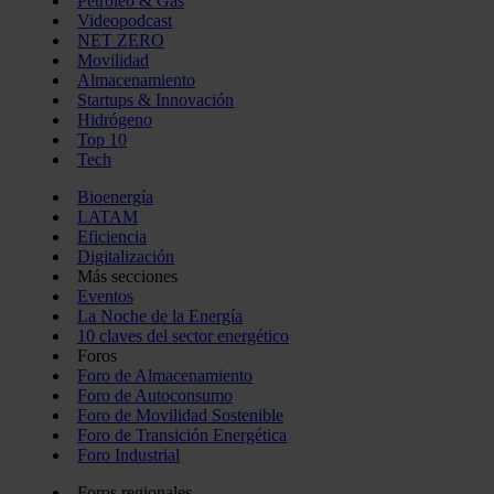
Petróleo & Gas
Videopodcast
NET ZERO
Movilidad
Almacenamiento
Startups & Innovación
Hidrógeno
Top 10
Tech
Bioenergía
LATAM
Eficiencia
Digitalización
Más secciones
Eventos
La Noche de la Energía
10 claves del sector energético
Foros
Foro de Almacenamiento
Foro de Autoconsumo
Foro de Movilidad Sostenible
Foro de Transición Energética
Foro Industrial
Foros regionales