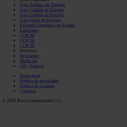
Foro Andaluz de Energía
Foro Catalán de Energía
Foro Gallego de Energía
Foro Vasco de Energía
I Debate Energético en España
Especiales
COP 30
COP 29
COP 28
Servicios
Newsletter
Media kit
ON | Podcast
Aviso legal
Política de privacidad
Política de Cookies
Contacto
© 2026 Roca Comunicación S.L.