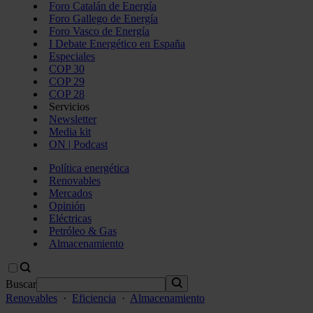
Foro Catalán de Energía
Foro Gallego de Energía
Foro Vasco de Energía
I Debate Energético en España
Especiales
COP 30
COP 29
COP 28
Servicios
Newsletter
Media kit
ON | Podcast
Política energética
Renovables
Mercados
Opinión
Eléctricas
Petróleo & Gas
Almacenamiento
Buscar
Renovables
·
Eficiencia
·
Almacenamiento