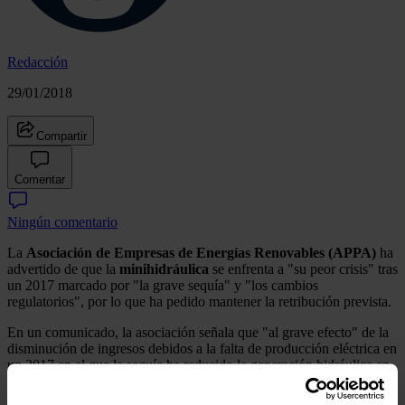
Redacción
29/01/2018
Compartir
Comentar
Ningún comentario
La
Asociación de Empresas de Energías Renovables (APPA)
ha
advertido de que la
minihidráulica
se enfrenta a "su peor crisis" tras
un 2017 marcado por "la grave sequía" y "los cambios
regulatorios", por lo que ha pedido mantener la retribución prevista.
En un comunicado, la asociación señala que "al grave efecto" de la
disminución de ingresos debidos a la falta de producción eléctrica en
un 2017 en el que la sequía ha reducido la generación hidráulica en
un 47,5% con respecto al año anterior, se suma "la posible e injusta
pérdida de la retribución regulada (Ri)".