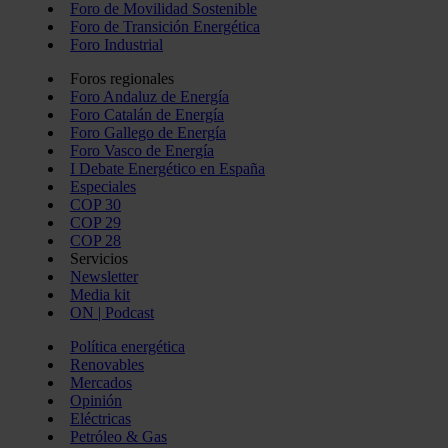
Foro de Movilidad Sostenible
Foro de Transición Energética
Foro Industrial
Foros regionales
Foro Andaluz de Energía
Foro Catalán de Energía
Foro Gallego de Energía
Foro Vasco de Energía
I Debate Energético en España
Especiales
COP 30
COP 29
COP 28
Servicios
Newsletter
Media kit
ON | Podcast
Política energética
Renovables
Mercados
Opinión
Eléctricas
Petróleo & Gas