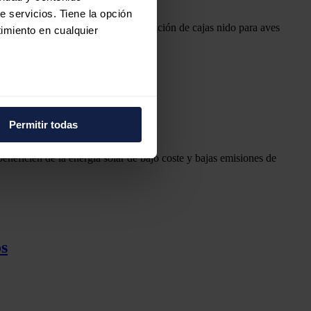
e servicios. Tiene la opción
rímetro de la planta solar, la instalación de cajas nido para aves
imiento en cualquier
gún ha explicado la compañía.
e varios metros
ono el gigante tecnológico
icas (huellas digitales)
Permitir todas
n de energía.
eferencias en la
sección de
e cookies.
neficien de la energía solar de bajo coste y bajas emisiones de
 funciones de redes sociales
con nuestros partners de
ue les haya proporcionado o
os