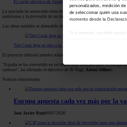
El coche eléctrico de Apple no verá finalmente la luz
personalizados, medición de p
La asociada ha anunciado otras iniciativas medioambientales que incluye
de seleccionar quién usa sus
autóctonas y la provisión de un hábitat protegido con una superficie d
momento desde la Declaració
Las obras también se detendrán durante la época de cría para garantiz
Si lo permite, también quisi
Recopilar información
Tim Cook deja su sitio a la Madre Naturaleza en el consejo de 
Identificar su disposi
El proyecto utilizará paneles solares bifaciales de última generación 
Obtenga más información sob
datos
. Puede cambiar o reti
"España se ha convertido en un importante mercado para la energía sol
carbono", ha afirmado el directivo de Ib Vogt,
Anton Milner
.
Las cookies de este sitio we
Noticias relacionadas
y analizar el tráfico. Ademá
redes sociales, publicidad y
que hayan recopilado a parti
Europa apuesta cada vez más por la val
José Javier Ruiz
09/07/2026