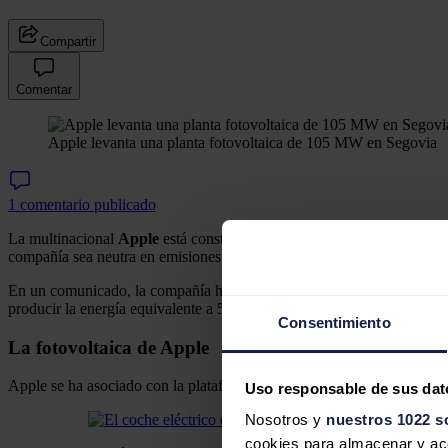
Compartir
Comentar
Apple levanta una planta fotovoltaica de 105 MW en Segovia
1 comentario publicado
La multinacional
Apple
está construyendo en
Segovia
una planta fo
compañía sea neutra en emisiones de carbono en 2030 en toda su cade
En un comunicado, la compañía ha explicado que este proyecto
prete
producir la energía equivalente a 57.000 toneladas métricas de dióxid
Consentimiento
La fotovoltaica de Apple
Apple se ha asociado con la plataforma internacional de desarrollo so
Uso responsable de sus dat
Nosotros y
nuestros 1022 s
cookies para almacenar y acce