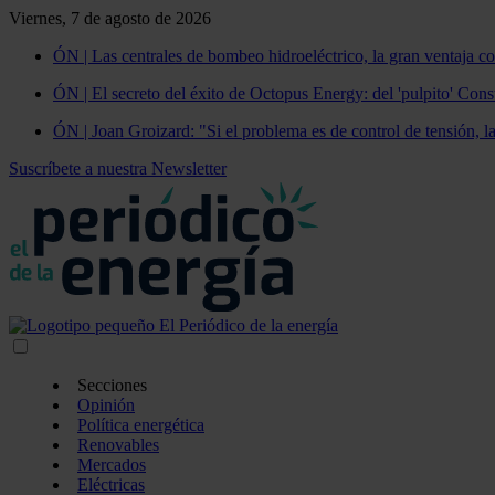
Viernes, 7 de agosto de 2026
ÓN | Las centrales de bombeo hidroeléctrico, la gran ventaja co
ÓN | El secreto del éxito de Octopus Energy: del 'pulpito' Const
ÓN | Joan Groizard: "Si el problema es de control de tensión, l
Suscríbete a nuestra Newsletter
Secciones
Opinión
Política energética
Renovables
Mercados
Eléctricas