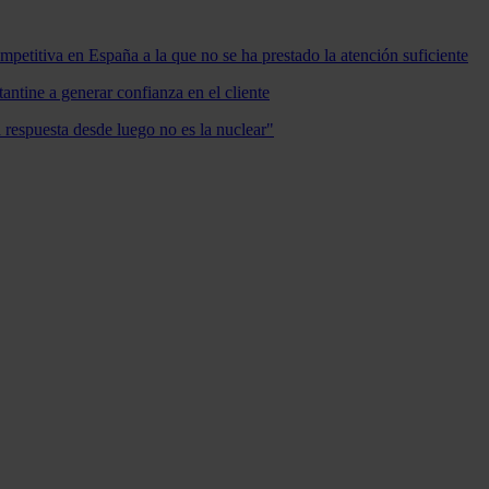
mpetitiva en España a la que no se ha prestado la atención suficiente
antine a generar confianza en el cliente
a respuesta desde luego no es la nuclear"