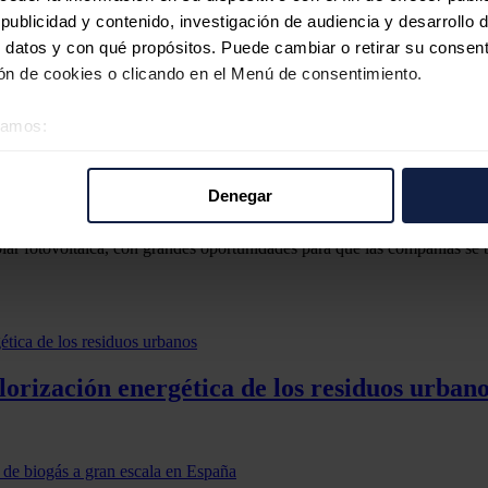
ublicidad y contenido, investigación de audiencia y desarrollo d
n proyectos de reforestación para la flora y fauna locales dentro del pe
 datos y con qué propósitos. Puede cambiar o retirar su consent
e al menos 10 hectáreas.
n de cookies o clicando en el Menú de consentimiento.
ar que la construcción no afecte a los animales que habitan la zona, se
éramos:
 sobre su ubicación geográfica que puede tener una precisión d
dirección de Apple: el vídeo que explica cómo reduce su huella de carb
tivo analizándolo activamente para buscar características específ
Denegar
en un sistema de seguimiento de un solo eje para
maximizar
la producció
re cómo se procesan sus datos personales y establezca sus pr
rar su consentimiento en cualquier momento en la Declaración d
ar fotovoltaica, con grandes oportunidades para que las compañías se be
b se usan para personalizar el contenido y los anuncios, ofrecer
s, compartimos información sobre el uso que haga del sitio web 
 análisis web, quienes pueden combinarla con otra información q
r del uso que haya hecho de sus servicios.
orización energética de los residuos urban