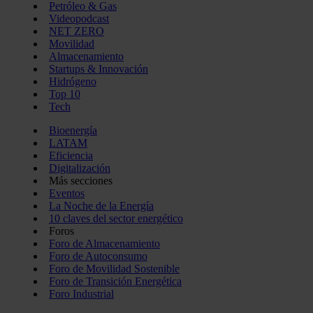
Petróleo & Gas
Videopodcast
NET ZERO
Movilidad
Almacenamiento
Startups & Innovación
Hidrógeno
Top 10
Tech
Bioenergía
LATAM
Eficiencia
Digitalización
Más secciones
Eventos
La Noche de la Energía
10 claves del sector energético
Foros
Foro de Almacenamiento
Foro de Autoconsumo
Foro de Movilidad Sostenible
Foro de Transición Energética
Foro Industrial