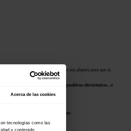
finales de 2024
y que forma parte de sus plantes para que la
izan para cargar y utilizar sus dispositivos electrónicos
, al
Acerca de las cookies
otovoltaica, denominada
Castaño Solar
.
con tecnologías como las
cidad y contenido