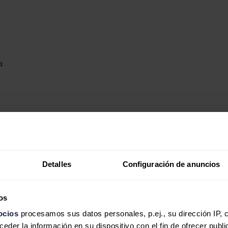
tovoltaica de 105 megavatios de electricidad que estará operativa a 
na de valor.
nde compensar la cantidad de energía eléctrica que sus clientes util
o de carbono al año.
Detalles
Configuración de anuncios
lar Ib Vogt, que esa la encargada de implantar en Segovia esta planta f
os
ocios
procesamos sus datos personales, p.ej., su dirección IP, 
der la información en su dispositivo con el fin de ofrecer publi