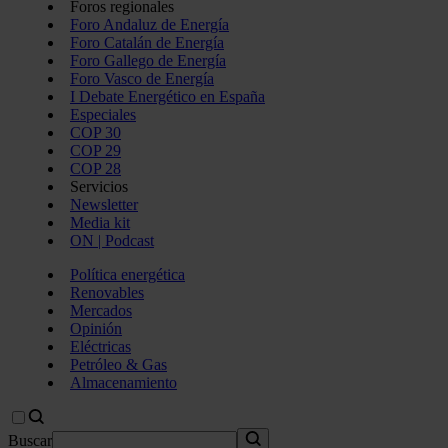
Foros regionales
Foro Andaluz de Energía
Foro Catalán de Energía
Foro Gallego de Energía
Foro Vasco de Energía
I Debate Energético en España
Especiales
COP 30
COP 29
COP 28
Servicios
Newsletter
Media kit
ON | Podcast
Política energética
Renovables
Mercados
Opinión
Eléctricas
Petróleo & Gas
Almacenamiento
Buscar