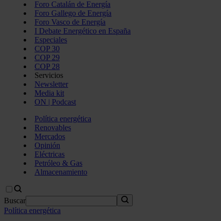
Foro Catalán de Energía
Foro Gallego de Energía
Foro Vasco de Energía
I Debate Energético en España
Especiales
COP 30
COP 29
COP 28
Servicios
Newsletter
Media kit
ON | Podcast
Política energética
Renovables
Mercados
Opinión
Eléctricas
Petróleo & Gas
Almacenamiento
Buscar
Política energética