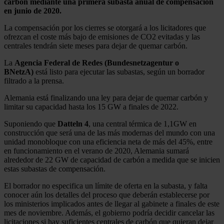
carbón mediante una primera subasta anual de compensación
en junio de 2020.
La compensación por los cierres se otorgará a los licitadores que
ofrezcan el coste más bajo de emisiones de CO2 evitadas y las
centrales tendrán siete meses para dejar de quemar carbón.
La
Agencia Federal de Redes (Bundesnetzagentur o
BNetzA)
está listo para ejecutar las subastas, según un borrador
filtrado a la prensa.
Alemania está finalizando una ley para dejar de quemar carbón y
limitar su capacidad hasta los 15 GW a finales de 2022.
Suponiendo que
Datteln 4
, una central térmica de 1,1GW en
construcción que será una de las más modernas del mundo con una
unidad monobloque con una eficiencia neta de más del 45%, entre
en funcionamiento en el verano de 2020, Alemania sumará
alrededor de 22 GW de capacidad de carbón a medida que se inicien
estas subastas de compensación.
El borrador no especifica un límite de oferta en la subasta, y falta
conocer aún los detalles del proceso que deberán establecerse por
los ministerios implicados antes de llegar al gabinete a finales de este
mes de noviembre. Además, el gobierno podría decidir cancelar las
licitaciones si hay suficientes centrales de carbón que quieran dejar