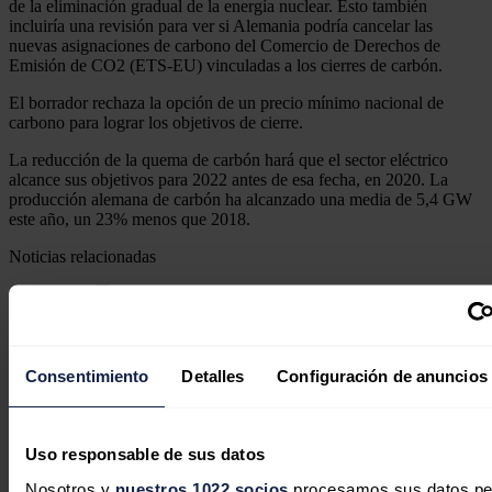
de la eliminación gradual de la energía nuclear. Esto también
incluiría una revisión para ver si Alemania podría cancelar las
nuevas asignaciones de carbono del Comercio de Derechos de
Emisión de CO2 (ETS-EU) vinculadas a los cierres de carbón.
El borrador rechaza la opción de un precio mínimo nacional de
carbono para lograr los objetivos de cierre.
La reducción de la quema de carbón hará que el sector eléctrico
alcance sus objetivos para 2022 antes de esa fecha, en 2020. La
producción alemana de carbón ha alcanzado una media de 5,4 GW
este año, un 23% menos que 2018.
Noticias relacionadas
La calefacción urbana jugará un
Consentimiento
Detalles
Configuración de anuncios
papel clave en las grandes ciudades
alemanas
Uso responsable de sus datos
José A. Roca
07/08/2026
Nosotros y
nuestros 1022 socios
procesamos sus datos pe