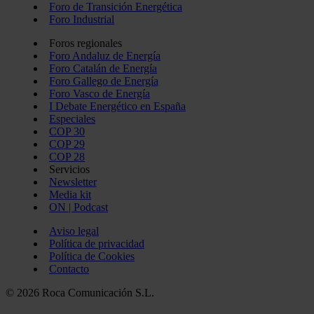
Foro de Transición Energética
Foro Industrial
Foros regionales
Foro Andaluz de Energía
Foro Catalán de Energía
Foro Gallego de Energía
Foro Vasco de Energía
I Debate Energético en España
Especiales
COP 30
COP 29
COP 28
Servicios
Newsletter
Media kit
ON | Podcast
Aviso legal
Política de privacidad
Política de Cookies
Contacto
© 2026 Roca Comunicación S.L.