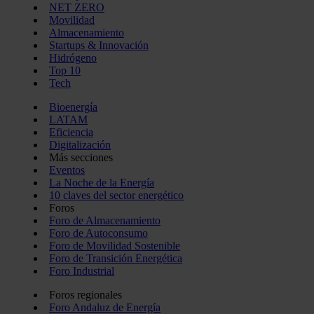
NET ZERO
Movilidad
Almacenamiento
Startups & Innovación
Hidrógeno
Top 10
Tech
Bioenergía
LATAM
Eficiencia
Digitalización
Más secciones
Eventos
La Noche de la Energía
10 claves del sector energético
Foros
Foro de Almacenamiento
Foro de Autoconsumo
Foro de Movilidad Sostenible
Foro de Transición Energética
Foro Industrial
Foros regionales
Foro Andaluz de Energía