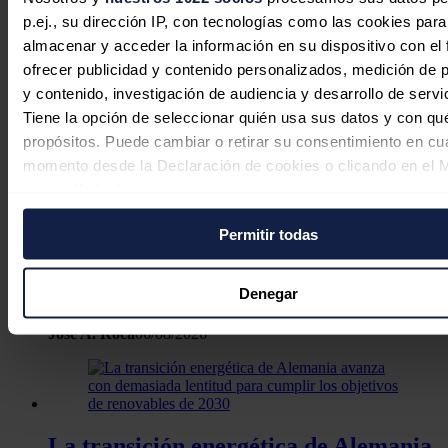
p.ej., su dirección IP, con tecnologías como las cookies para
almacenar y acceder la información en su dispositivo con el 
ofrecer publicidad y contenido personalizados, medición de p
y contenido, investigación de audiencia y desarrollo de servi
Tiene la opción de seleccionar quién usa sus datos y con qu
propósitos. Puede cambiar o retirar su consentimiento en cu
momento desde la Declaración de cookies o clicando en el 
consentimiento.
Permitir todas
Si lo permite, también quisiéramos:
La sensibilidad al precio marca el
Recopilar información sobre su ubicación geográfica
consumo energético en Alemania
puede tener una precisión de varios metros
Denegar
Identificar su dispositivo analizándolo activamente p
José A. Roca
06/08/2026
características específicas (huellas digitales)
Obtenga más información sobre cómo se procesan sus dato
personales y establezca sus preferencias en la
sección de 
Puede cambiar o retirar su consentimiento en cualquier mo
la Declaración de cookies.
La transición energética de Alemania