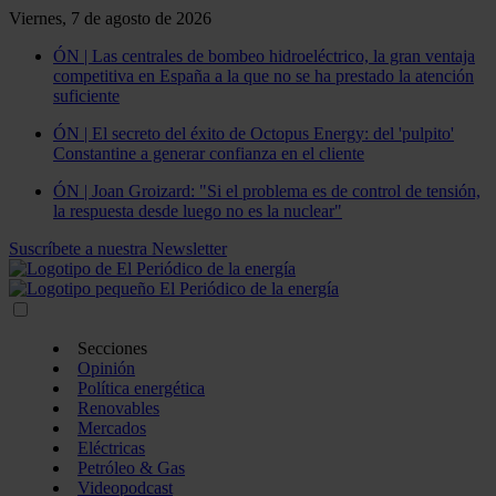
Viernes, 7 de agosto de 2026
ÓN | Las centrales de bombeo hidroeléctrico, la gran ventaja
competitiva en España a la que no se ha prestado la atención
suficiente
ÓN | El secreto del éxito de Octopus Energy: del 'pulpito'
Constantine a generar confianza en el cliente
ÓN | Joan Groizard: "Si el problema es de control de tensión,
la respuesta desde luego no es la nuclear"
Suscríbete a nuestra Newsletter
Secciones
Opinión
Política energética
Renovables
Mercados
Eléctricas
Petróleo & Gas
Videopodcast