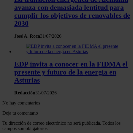
avanza con demasiada lentitud para
Las cookies de este sitio web se usan para personalizar el c
cumplir los objetivos de renovables de
y los anuncios, ofrecer funciones de redes sociales y analiza
2030
tráfico. Además, compartimos información sobre el uso que 
sitio web con nuestros partners de redes sociales, publicida
José A. Roca
31/07/2026
análisis web, quienes pueden combinarla con otra informació
haya proporcionado o que hayan recopilado a partir del uso 
hecho de sus servicios.
EDP invita a conocer en la FIDMA el
presente y futuro de la energía en
Asturias
Redacción
31/07/2026
No hay comentarios
Deja tu comentario
Tu dirección de correo electrónico no será publicada. Todos los
campos son obligatorios