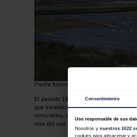
Planta fotovoltaica de Conergy en Murc
El pasado 16 de junio de 2014, el Gobi
Consentimiento
que establece los valores retributivos p
renovables, cogeneración y residuos, d
Uso responsable de sus dat
vida útil una rentabilidad razonable, fi
Nosotros y
nuestros 1022 s
cookies para almacenar y acce