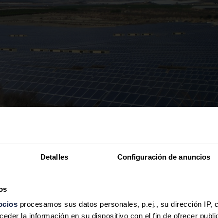
ia.
erno aprobó la Orden IET 1045/2014 por la
Detalles
Configuración de anuncios
ara cada instalación de producción eléctrica “tipo” de
e forma que cada una de ellas alcance al final de su
os
jada en el 7,398% antes de financiación e impuestos.
ocios
procesamos sus datos personales, p.ej., su dirección IP, 
der la información en su dispositivo con el fin de ofrecer publi