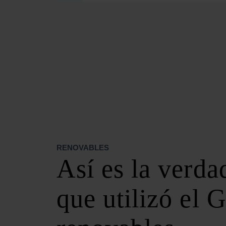
SECCIONES
OPINIÓN
POLÍTICA ENERGÉTICA
RENOVABLES
MERCADOS
ELÉCTRICAS
PETRÓLEO & GAS
VIDEOPODCAST
NET ZERO
RENOVABLES
MOVILIDAD
Así es la verd
ALMACENAMIENTO
STARTUPS & INNOVACIÓN
que utilizó el 
HIDRÓGENO
TOP 10
TECH