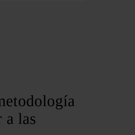
FOROS REGIONALES
FORO ANDALUZ DE ENERGÍA
FORO CATALÁN DE ENERGÍA
FORO GALLEGO DE ENERGÍA
FORO VASCO DE ENERGÍA
I DEBATE ENERGÉTICO EN ESPAÑA
ESPECIALES
COP 30
COP 29
COP 28
 metodología
SERVICIOS
NEWSLETTER
 a las
MEDIA KIT
ON | PODCAST