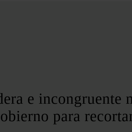
BIOENERGÍA
LATAM
EFICIENCIA
DIGITALIZACIÓN
MÁS SECCIONES
EVENTOS
LA NOCHE DE LA ENERGÍA
10 CLAVES DEL SECTOR ENERGÉTICO
FOROS
FORO DE ALMACENAMIENTO
adera e incongruente
FORO DE AUTOCONSUMO
FORO DE MOVILIDAD SOSTENIBLE
Gobierno para recortar
FORO DE TRANSICIÓN ENERGÉTICA
FORO INDUSTRIAL