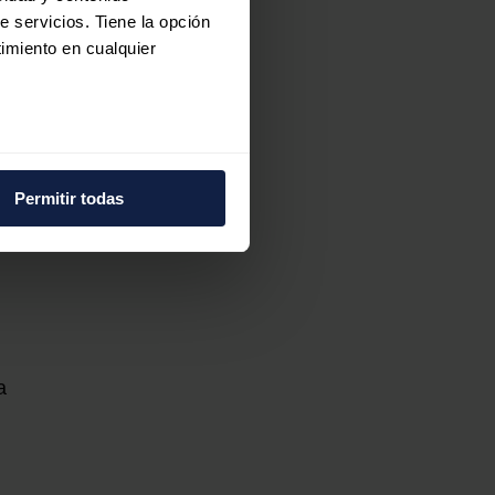
 y
e servicios. Tiene la opción
imiento en cualquier
e varios metros
icas (huellas digitales)
Permitir todas
eferencias en la
sección de
e cookies.
 funciones de redes sociales
con nuestros partners de
ue les haya proporcionado o
a
o