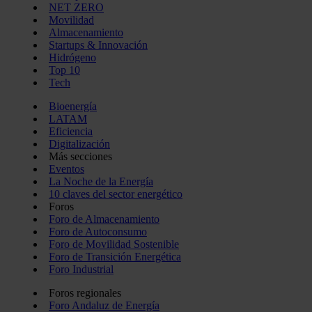
NET ZERO
Movilidad
Almacenamiento
Startups & Innovación
Hidrógeno
Top 10
Tech
Bioenergía
LATAM
Eficiencia
Digitalización
Más secciones
Eventos
La Noche de la Energía
10 claves del sector energético
Foros
Foro de Almacenamiento
Foro de Autoconsumo
Foro de Movilidad Sostenible
Foro de Transición Energética
Foro Industrial
Foros regionales
Foro Andaluz de Energía