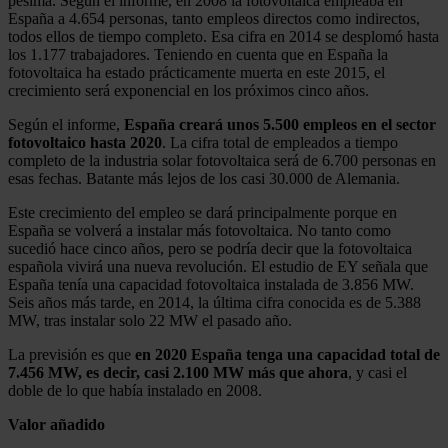
pésima. Según el informe, en 2008 la fotovoltaica empleaba en
España a 4.654 personas, tanto empleos directos como indirectos,
todos ellos de tiempo completo. Esa cifra en 2014 se desplomó hasta
los 1.177 trabajadores. Teniendo en cuenta que en España la
fotovoltaica ha estado prácticamente muerta en este 2015, el
crecimiento será exponencial en los próximos cinco años.
Según el informe,
España creará unos 5.500 empleos en el sector
fotovoltaico hasta 2020
. La cifra total de empleados a tiempo
completo de la industria solar fotovoltaica será de 6.700 personas en
esas fechas. Batante más lejos de los casi 30.000 de Alemania.
Este crecimiento del empleo se dará principalmente porque en
España se volverá a instalar más fotovoltaica. No tanto como
sucedió hace cinco años, pero se podría decir que la fotovoltaica
española vivirá una nueva revolución. El estudio de EY señala que
España tenía una capacidad fotovoltaica instalada de 3.856 MW.
Seis años más tarde, en 2014, la última cifra conocida es de 5.388
MW, tras instalar solo 22 MW el pasado año.
La previsión es que
en 2020 España tenga una capacidad total de
7.456 MW, es decir, casi 2.100 MW más que ahora
, y casi el
doble de lo que había instalado en 2008.
Valor añadido