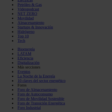
Eléctricas
Petróleo & Gas
Videopodcast
NET ZERO
Movilidad
Almacenamiento
Startups & Innovación
Hidrógeno
Top 10
Tech
Bioenergía
LATAM
Eficiencia
Digitalización
Más secciones
Eventos
La Noche de la Energía
10 claves del sector energético
Foros
Foro de Almacenamiento
Foro de Autoconsumo
Foro de Movilidad Sostenible
Foro de Transición Energética
Foro Industrial