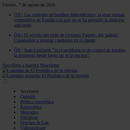
Viernes, 7 de agosto de 2026
ÓN | Las centrales de bombeo hidroeléctrico, la gran ventaja
competitiva en España a la que no se ha prestado la atención
suficiente
ÓN | El secreto del éxito de Octopus Energy: del 'pulpito'
Constantine a generar confianza en el cliente
ÓN | Joan Groizard: "Si el problema es de control de tensión,
la respuesta desde luego no es la nuclear"
Suscríbete a nuestra Newsletter
Secciones
Opinión
Política energética
Renovables
Mercados
Eléctricas
Petróleo & Gas
Videopodcast