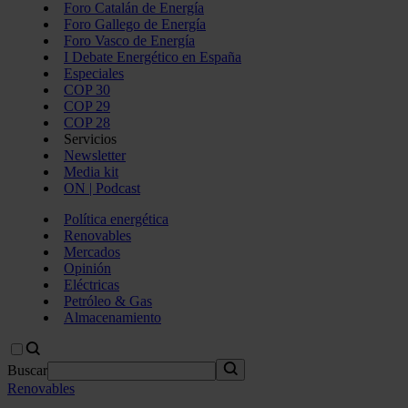
Foro Catalán de Energía
Foro Gallego de Energía
Foro Vasco de Energía
I Debate Energético en España
Especiales
COP 30
COP 29
COP 28
Servicios
Newsletter
Media kit
ON | Podcast
Política energética
Renovables
Mercados
Opinión
Eléctricas
Petróleo & Gas
Almacenamiento
Buscar
Renovables