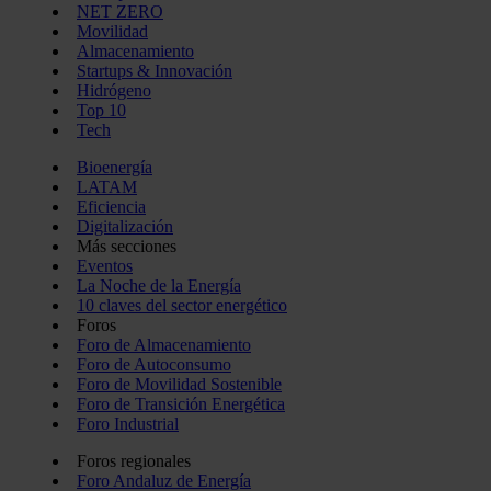
NET ZERO
Movilidad
Almacenamiento
Startups & Innovación
Hidrógeno
Top 10
Tech
Bioenergía
LATAM
Eficiencia
Digitalización
Más secciones
Eventos
La Noche de la Energía
10 claves del sector energético
Foros
Foro de Almacenamiento
Foro de Autoconsumo
Foro de Movilidad Sostenible
Foro de Transición Energética
Foro Industrial
Foros regionales
Foro Andaluz de Energía