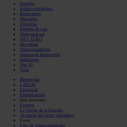
Opinión
Política energética
Renovables
Mercados
Eléctricas
Petróleo & Gas
Videopodcast
NET ZERO
Movilidad
Almacenamiento
Startups & Innovación
Hidrógeno
Top 10
Tech
Bioenergía
LATAM
Eficiencia
Digitalización
Más secciones
Eventos
La Noche de la Energía
10 claves del sector energético
Foros
Foro de Almacenamiento