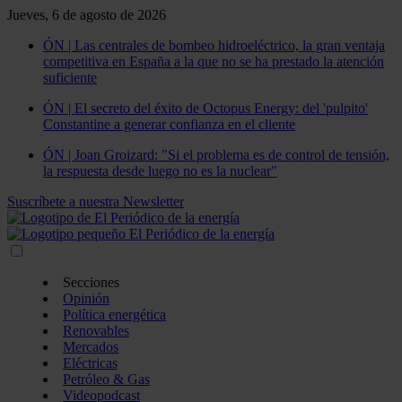
Jueves, 6 de agosto de 2026
ÓN | Las centrales de bombeo hidroeléctrico, la gran ventaja
competitiva en España a la que no se ha prestado la atención
suficiente
ÓN | El secreto del éxito de Octopus Energy: del 'pulpito'
Constantine a generar confianza en el cliente
ÓN | Joan Groizard: "Si el problema es de control de tensión,
la respuesta desde luego no es la nuclear"
Suscríbete a nuestra Newsletter
Secciones
Opinión
Política energética
Renovables
Mercados
Eléctricas
Petróleo & Gas
Videopodcast