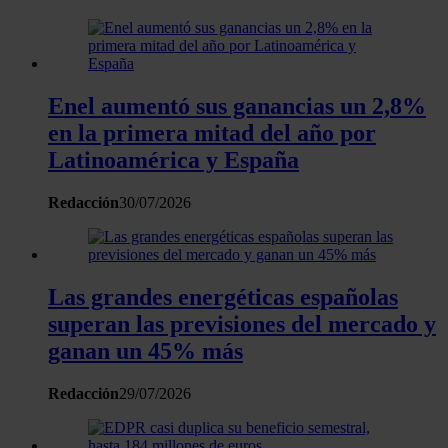
de cookies.
Las cookies de este sitio web se usan para personalizar
el contenido y los anuncios, ofrecer funciones de redes
Enel aumentó sus ganancias un 2,8%
sociales y analizar el tráfico. Además, compartimos
en la primera mitad del año por
información sobre el uso que haga del sitio web con
Latinoamérica y España
nuestros partners de redes sociales, publicidad y análisis
web, quienes pueden combinarla con otra información
Redacción
30/07/2026
que les haya proporcionado o que hayan recopilado a
partir del uso que haya hecho de sus servicios.
Las grandes energéticas españolas
superan las previsiones del mercado y
ganan un 45% más
Redacción
29/07/2026