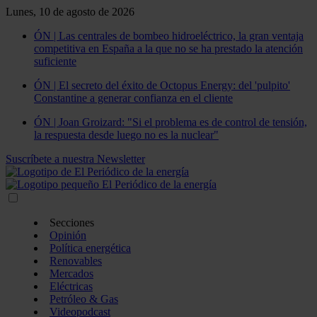
Lunes, 10 de agosto de 2026
ÓN | Las centrales de bombeo hidroeléctrico, la gran ventaja
competitiva en España a la que no se ha prestado la atención
suficiente
ÓN | El secreto del éxito de Octopus Energy: del 'pulpito'
Constantine a generar confianza en el cliente
ÓN | Joan Groizard: "Si el problema es de control de tensión,
la respuesta desde luego no es la nuclear"
Suscríbete a nuestra Newsletter
Secciones
Opinión
Política energética
Renovables
Mercados
Eléctricas
Petróleo & Gas
Videopodcast