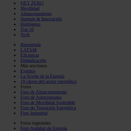
NET ZERO
Movilidad
Almacenamiento
Startups & Innovación
Hidrógeno
Top 10
Tech
Bioenergía
LATAM
Eficiencia
Digitalización
Más secciones
Eventos
La Noche de la Energía
10 claves del sector energético
Foros
Foro de Almacenamiento
Foro de Autoconsumo
Foro de Movilidad Sostenible
Foro de Transición Energética
Foro Industrial
Foros regionales
Foro Andaluz de Energía