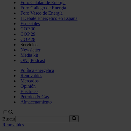
Foro Catalán de Energía
Foro Gallego de Energía
Foro Vasco de Energía
I Debate Energético en España
Especiales
COP 30
COP 29
COP 28
Servicios
Newsletter
Media kit
ON | Podcast
Política energética
Renovables
Mercados
Opinión
Eléctricas
Petróleo & Gas
Almacenamiento
Buscar
Renovables