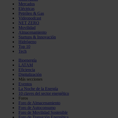
Mercados
Eléctricas
Petróleo & Gas
Videopodcast
NET ZERO
Movilidad
Almacenamiento
Startups & Innovación
Hidrógeno
Top 10
Tech
Bioenergía
LATAM
Eficiencia
Digitalización
Más secciones
Eventos
La Noche de la Energía
10 claves del sector energético
Foros
Foro de Almacenamiento
Foro de Autoconsumo
Foro de Movilidad Sostenible
Foro de Transición Energética