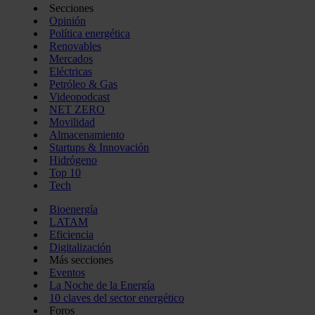
Secciones
Opinión
Política energética
Renovables
Mercados
Eléctricas
Petróleo & Gas
Videopodcast
NET ZERO
Movilidad
Almacenamiento
Startups & Innovación
Hidrógeno
Top 10
Tech
Bioenergía
LATAM
Eficiencia
Digitalización
Más secciones
Eventos
La Noche de la Energía
10 claves del sector energético
Foros