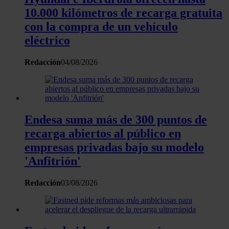
sección de datos
. Puede cambiar o retirar su
10.000 kilómetros de recarga gratuita
consentimiento en cualquier momento en la Declaración
con la compra de un vehículo
de cookies.
eléctrico
Las cookies de este sitio web se usan para personalizar
Redacción
04/08/2026
el contenido y los anuncios, ofrecer funciones de redes
sociales y analizar el tráfico. Además, compartimos
información sobre el uso que haga del sitio web con
nuestros partners de redes sociales, publicidad y análisis
web, quienes pueden combinarla con otra información
Endesa suma más de 300 puntos de
que les haya proporcionado o que hayan recopilado a
recarga abiertos al público en
partir del uso que haya hecho de sus servicios.
empresas privadas bajo su modelo
'Anfitrión'
Redacción
03/08/2026