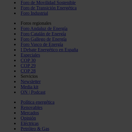
Foro de Movilidad Sostenible
Foro de Transición Energética
Foro Industrial
Foros regionales
Foro Andaluz de Energía
Foro Catalán de Energía
Foro Gallego de Energía
Foro Vasco de Energía
I Debate Energético en España
Especiales
COP 30
COP 29
COP 28
Servicios
Newsletter
Media kit
ON | Podcast
Política energética
Renovables
Mercados
Opinión
Eléctricas
Petróleo & Gas