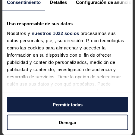
Consentimiento
Detalles
Configuración de anuncios
3 artículos publicados
Uso responsable de sus datos
Nosotros y
nuestros 1022 socios
procesamos sus
Opinión
datos personales, p.ej., su dirección IP, con tecnologías
como las cookies para almacenar y acceder la
Los concursos de capacidad de acceso a
información en su dispositivo con el fin de ofrecer
redes, según el nuevo Real Decreto de
publicidad y contenido personalizados, medición de
Acceso y Conexión
publicidad y contenido, investigación de audiencia y
desarrollo de servicios. Tiene la opción de seleccionar
Pablo Echenique
25/01/2021
quién usa sus datos y con qué propósitos. Puede
cambiar o retirar su consentimiento en cualquier
momento desde la Declaración de cookies o clicando en
Permitir todas
el Menú de consentimiento.
Opinión
Estado de alarma y suspensión del
Si lo permite, también quisiéramos:
Denegar
régimen de inversiones extranjeras en
Recopilar información sobre su ubicación