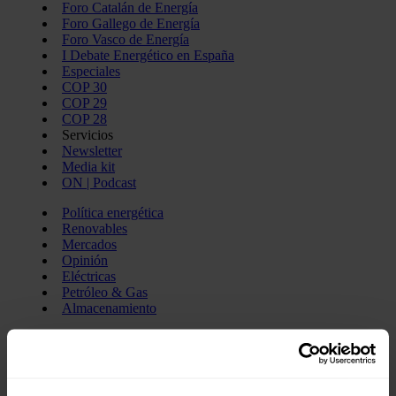
Foro Catalán de Energía
Foro Gallego de Energía
Foro Vasco de Energía
I Debate Energético en España
Especiales
COP 30
COP 29
COP 28
Servicios
Newsletter
Media kit
ON | Podcast
Política energética
Renovables
Mercados
Opinión
Eléctricas
Petróleo & Gas
Almacenamiento
Buscar
Pablo Echenique