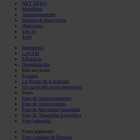
NET ZERO
Movilidad
Almacenamiento
Startups & Innovación
Hidrógeno
Top 10
Tech
Bioenergía
LATAM
Eficiencia
Digitalización
Más secciones
Eventos
La Noche de la Energía
10 claves del sector energético
Foros
Foro de Almacenamiento
Foro de Autoconsumo
Foro de Movilidad Sostenible
Foro de Transición Energética
Foro Industrial
Foros regionales
Foro Andaluz de Energía