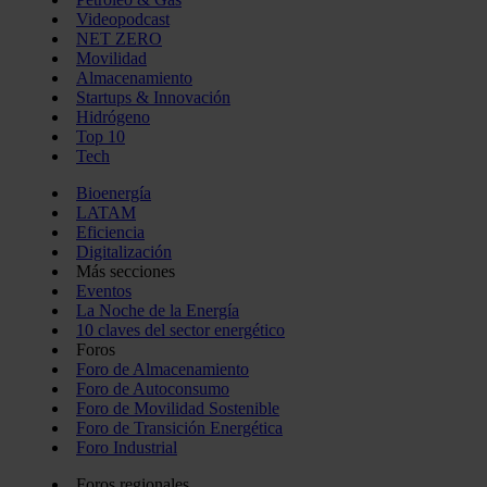
Videopodcast
NET ZERO
Movilidad
Almacenamiento
Startups & Innovación
Hidrógeno
Top 10
Tech
Bioenergía
LATAM
Eficiencia
Digitalización
Más secciones
Eventos
La Noche de la Energía
10 claves del sector energético
Foros
Foro de Almacenamiento
Foro de Autoconsumo
Foro de Movilidad Sostenible
Foro de Transición Energética
Foro Industrial
Foros regionales